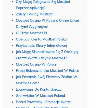
Czy Mogę Zalogować Się Mostbet
Poprzez Aplikację?
Zalety I Wady Mostbet
Mostbet Casino Pl: Kasyno Online Unces
Dużymi Wygranymi
O Firmie Mostbet Pl
Obsługa Klienta Mostbet Polska
Przyjazność Strony Internetowej
Jak Mogę Skontaktować Się Z Obsługą
Klienta Watts Kasynie Mostbet?
Mostbet Casino W Polsce
Firma Bukmacherska Mostbet W Polsce
Jak Postawić Swój Pierwszy Zakład W
Mostbet Com?
Logowanie Do Konta Gracza
Gra Aviator W Mostbet Poland
Bonus Powitalny I Promocje Watts