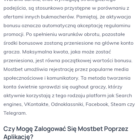
podejścia, są stosunkowo przystępne w porównaniu z
ofertami innych bukmacherów. Pamiętaj, że aktywacja
bonusu oznacza automatyczną akceptację regulaminu
promocji. Po spełnieniu warunków obrotu, pozostałe
środki bonusowe zostaną przeniesione na główne konto
gracza. Maksymalna kwota, jaka może zostać
przeniesiona, jest równa początkowej wartości bonusu.
Mostbet umożliwia rejestrację przez popularne media
społecznościowe i komunikatory. Ta metoda tworzenia
konta świetnie sprawdzi się oughout graczy, którzy
aktywnie korzystają z tego rodzaju platform jak Search
engines, VKontakte, Odnoklassniki, Facebook, Steam czy
Telegram.
Czy Mogę Zalogować Się Mostbet Poprzez
Aplikację?