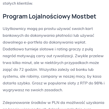
stałych klientów.
Program Lojalnościowy Mostbet
Użytkownicy mogą po prostu używać swoich kart
bankowych do dokonywania płatności lub używać
dowolnego e-portfela do dokonywania wpłat.
Dodatkowo turnieje slotowe i rating graczy z pulą
nagród motywują carry out rywalizacji. Zwykle przelew
trwa kilka minut, ale w niektórych przypadkach może
zająć do 72 godzin. Wszystko zależy od banku lub
systemu, ale robimy, company w naszej mocy, by kasa
dotarła szybko. Grasz w popularne sloty z RTP do 98% i
wygrywasz na swoich zasadach.
Zdeponowanie środków w PLN da możliwość uzyskania