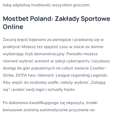
taką odpłatną możliwość wszystkim graczom.
Mostbet Poland: Zakłady Sportowe
Online
Zacznij kręcić bębnami za pieniądze i przekonaj się w
praktyce! Możesz też spędzić czas w slocie za darmo
wybierając tryb demonstracyjny. Ponadto możesz
również wybrać wariant w sekcji cybersportu. Uzyskasz
dostęp do gier popularnych na całym świecie Counter-
Strike, DOTA two, Valorant, League regarding Legends.
Aby wejść do osobistej szafki, należy wybrać „Zaloguj
się” i podać swój login i actually hasło.
Po dokonaniu kwalifikującego się depozytu, środki
bonusowe zostaną automatycznie przyznane na