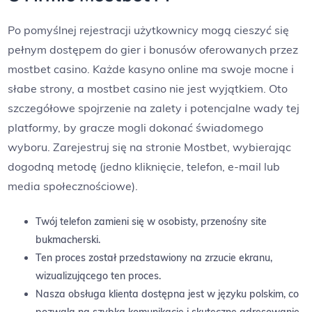
Po pomyślnej rejestracji użytkownicy mogą cieszyć się
pełnym dostępem do gier i bonusów oferowanych przez
mostbet casino. Każde kasyno online ma swoje mocne i
słabe strony, a mostbet casino nie jest wyjątkiem. Oto
szczegółowe spojrzenie na zalety i potencjalne wady tej
platformy, by gracze mogli dokonać świadomego
wyboru. Zarejestruj się na stronie Mostbet, wybierając
dogodną metodę (jedno kliknięcie, telefon, e-mail lub
media społecznościowe).
Twój telefon zamieni się w osobisty, przenośny site
bukmacherski.
Ten proces został przedstawiony na zrzucie ekranu,
wizualizującego ten proces.
Nasza obsługa klienta dostępna jest w języku polskim, co