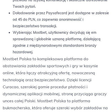
pozwala na szybką komunikację i skuteczne adresowanie
Twoich pytań.
Doładowanie przez Paysafecard jest dostępne w zakresie
od 45 do PLN, co zapewnia anonimowość i
bezpieczeństwo transakcji.
Wybierając Mostbet, użytkownicy decydują się em
sprawdzoną i globalnie uznaną platformę, działającą
zgodnie z międzynarodowymi standardami branży
hazardowej.
Mostbet Polska to kompleksowa platforma do
obstawiania zakładów sportowych i gry w kasynie
online, która łączy atrakcyjną ofertę, nowoczesną
technologię oraz bezpieczeństwo. Dzięki licencji
Curacao, szerokiej gamie procedur płatności i
dynamicznej aplikacji mobilnej, stronę przyciąga graczy
unces całej Polski. Mostbet Polska to platforma
bukmacherska, która oferuje szeroki wybór zakładów na