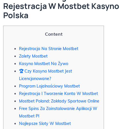
Rejestracja W Mostbet Kasyno
Polska
Content
Rejestracja Na Stronie Mostbet
Zalety Mostbet
Kasyno Mostbet Na Żywo
🏆 Czy Kasyno Mostbet Jest
Licencjonowane?
Program Lojalnościowy Mostbet
Rejestracja I Tworzenie Konta W Mostbet
Mostbet Poland: Zakłady Sportowe Online
Free Spins Za Zainstalowanie Aplikacji W
Mostbet Pl
Najlepsze Sloty W Mostbet