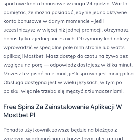
sportowe konto bonusowe w ciągu 24 godzin. Warto
pamiętać, że można posiadać jedynie jedno aktywne
konto bonusowe w danym momencie – jeśli
uczestniczysz w więcej niż jednej promocji, otrzymasz
bonus tylko z jednej unces nich. Otrzymany kod należy
wprowadzić w specjalne pole mhh stronie lub watts
aplikacji Mostbet. Masz dostęp do czatu na żywo bez
względu na porę — odpowiedź dostajesz w kilka minut.
Możesz też pisać na e-mail, jeśli sprawa jest mniej pilna.
Obsługa dostępna jest w wielu językach, w tym po
polsku, więc nie trzeba się męczyć z tłumaczeniami.
Free Spins Za Zainstalowanie Aplikacji W
Mostbet Pl
Ponadto użytkownik zawsze będzie na bieżąco z
ważnymi wiadomościami i korzystnymi ofertami od