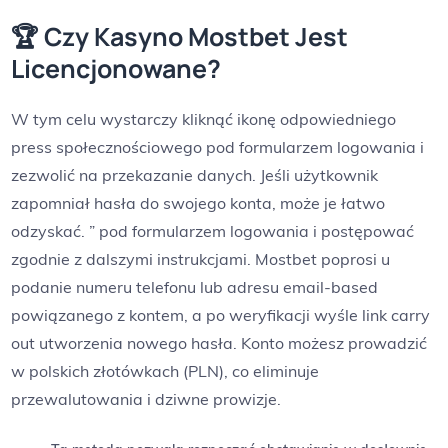
🏆 Czy Kasyno Mostbet Jest
Licencjonowane?
W tym celu wystarczy kliknąć ikonę odpowiedniego
press społecznościowego pod formularzem logowania i
zezwolić na przekazanie danych. Jeśli użytkownik
zapomniał hasła do swojego konta, może je łatwo
odzyskać. ” pod formularzem logowania i postępować
zgodnie z dalszymi instrukcjami. Mostbet poprosi u
podanie numeru telefonu lub adresu email-based
powiązanego z kontem, a po weryfikacji wyśle link carry
out utworzenia nowego hasła. Konto możesz prowadzić
w polskich złotówkach (PLN), co eliminuje
przewalutowania i dziwne prowizje.