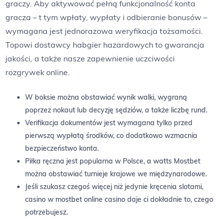
graczy. Aby aktywować pełną funkcjonalność konta
gracza – t tym wpłaty, wypłaty i odbieranie bonusów –
wymagana jest jednorazowa weryfikacja tożsamości.
Topowi dostawcy habgier hazardowych to gwarancja
jakości, a także nasze zapewnienie uczciwości
rozgrywek online.
W boksie można obstawiać wynik walki, wygraną
poprzez nokaut lub decyzję sędziów, a także liczbę rund.
Verifikacja dokumentów jest wymagana tylko przed
pierwszą wypłatą środków, co dodatkowo wzmacnia
bezpieczeństwo konta.
Piłka ręczna jest popularna w Polsce, a watts Mostbet
można obstawiać turnieje krajowe we międzynarodowe.
Jeśli szukasz czegoś więcej niż jedynie kręcenia slotami,
casino w mostbet online casino daje ci dokładnie to, czego
potrzebujesz.