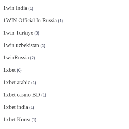
1win India
(1)
1WIN Official In Russia
(1)
1win Turkiye
(3)
1win uzbekistan
(1)
1winRussia
(2)
1xbet
(6)
1xbet arabic
(1)
1xbet casino BD
(1)
1xbet india
(1)
1xbet Korea
(1)