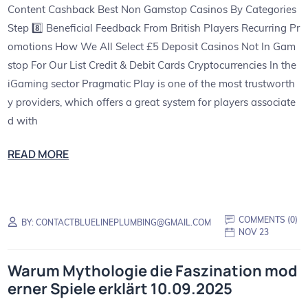
Content Cashback Best Non Gamstop Casinos By Categories
Step 8️⃣ Beneficial Feedback From British Players Recurring Pr
omotions How We All Select £5 Deposit Casinos Not In Gam
stop For Our List Credit & Debit Cards Cryptocurrencies In the
iGaming sector Pragmatic Play is one of the most trustworth
y providers, which offers a great system for players associate
d with
READ MORE
COMMENTS (
0
)
BY:
CONTACTBLUELINEPLUMBING@GMAIL.COM
NOV 23
Warum Mythologie die Faszination mod
erner Spiele erklärt 10.09.2025