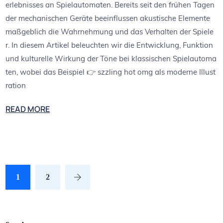
erlebnisses an Spielautomaten. Bereits seit den frühen Tagen
der mechanischen Geräte beeinflussen akustische Elemente
maßgeblich die Wahrnehmung und das Verhalten der Spiele
r. In diesem Artikel beleuchten wir die Entwicklung, Funktion
und kulturelle Wirkung der Töne bei klassischen Spielautoma
ten, wobei das Beispiel 👉 szzling hot omg als moderne Illust
ration
READ MORE
1
2