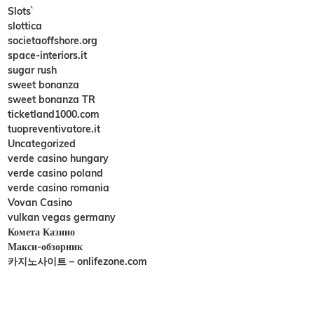
Slots`
slottica
societaoffshore.org
space-interiors.it
sugar rush
sweet bonanza
sweet bonanza TR
ticketland1000.com
tuopreventivatore.it
Uncategorized
verde casino hungary
verde casino poland
verde casino romania
Vovan Casino
vulkan vegas germany
Комета Казино
Макси-обзорник
카지노사이트 – onlifezone.com