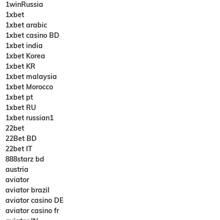
1winRussia
1xbet
1xbet arabic
1xbet casino BD
1xbet india
1xbet Korea
1xbet KR
1xbet malaysia
1xbet Morocco
1xbet pt
1xbet RU
1xbet russian1
22bet
22Bet BD
22bet IT
888starz bd
austria
aviator
aviator brazil
aviator casino DE
aviator casino fr