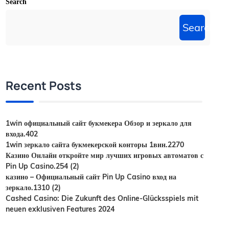
Search
Search
Recent Posts
1win официальный сайт букмекера Обзор и зеркало для
входа.402
1win зеркало сайта букмекерской конторы 1вин.2270
Казино Онлайн откройте мир лучших игровых автоматов с
Pin Up Casino.254 (2)
казино – Официальный сайт Pin Up Casino вход на
зеркало.1310 (2)
Cashed Casino: Die Zukunft des Online-Glücksspiels mit
neuen exklusiven Features 2024