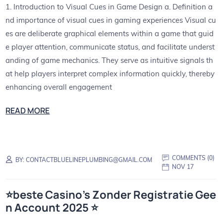
1. Introduction to Visual Cues in Game Design a. Definition a
nd importance of visual cues in gaming experiences Visual cu
es are deliberate graphical elements within a game that guid
e player attention, communicate status, and facilitate underst
anding of game mechanics. They serve as intuitive signals th
at help players interpret complex information quickly, thereby
enhancing overall engagement
READ MORE
COMMENTS (
0
)
BY:
CONTACTBLUELINEPLUMBING@GMAIL.COM
NOV 17
⭐beste Casino’s Zonder Registratie Gee
n Account 2025 ⭐