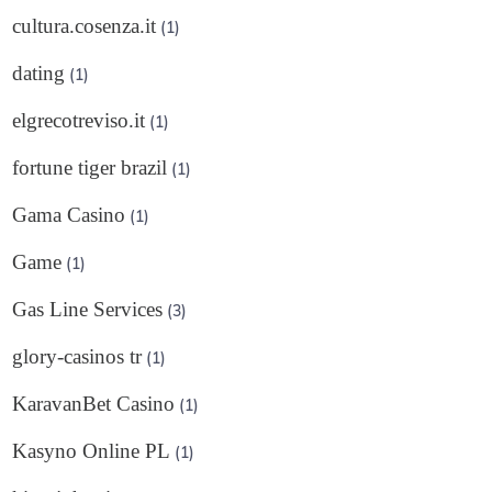
cultura.cosenza.it
(1)
dating
(1)
elgrecotreviso.it
(1)
fortune tiger brazil
(1)
Gama Casino
(1)
Game
(1)
Gas Line Services
(3)
glory-casinos tr
(1)
KaravanBet Casino
(1)
Kasyno Online PL
(1)