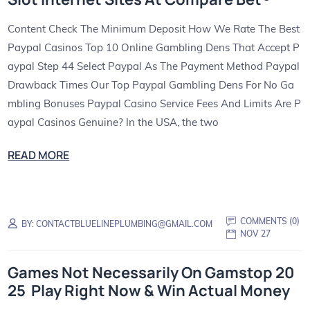
Content Check The Minimum Deposit How We Rate The Best
Paypal Casinos Top 10 Online Gambling Dens That Accept P
aypal Step 44 Select Paypal As The Payment Method Paypal
Drawback Times Our Top Paypal Gambling Dens For No Ga
mbling Bonuses Paypal Casino Service Fees And Limits Are P
aypal Casinos Genuine? In the USA, the two
READ MORE
COMMENTS (
0
)
BY:
CONTACTBLUELINEPLUMBING@GMAIL.COM
NOV 27
Games Not Necessarily On Gamstop 20
25 ️ Play Right Now & Win Actual Money