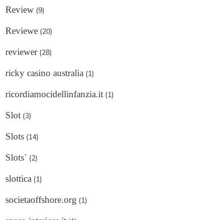
Review
(9)
Reviewe
(20)
reviewer
(28)
ricky casino australia
(1)
ricordiamocidellinfanzia.it
(1)
Slot
(3)
Slots
(14)
Slots`
(2)
slottica
(1)
societaoffshore.org
(1)