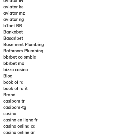
aviator IN
aviator ke
aviator mz
aviator ng
b1bet BR
Bankobet
Basaribet
Basement Plumbing
Bathroom Plumbing
bbrbet colombia
bbrbet mx
bizzo casino
Blog
book of ra
book of ra it
Brand
casibom tr
casibom-tg
casino
casino en ligne fr
casino onlina ca
casino online ar