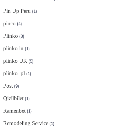
Pin Up Peru
(1)
pinco
(4)
Plinko
(3)
plinko in
(1)
plinko UK
(5)
plinko_pl
(1)
Post
(9)
Qizilbilet
(1)
Ramenbet
(1)
Remodeling Service
(1)