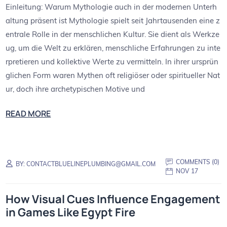
Einleitung: Warum Mythologie auch in der modernen Unterh
altung präsent ist Mythologie spielt seit Jahrtausenden eine z
entrale Rolle in der menschlichen Kultur. Sie dient als Werkze
ug, um die Welt zu erklären, menschliche Erfahrungen zu inte
rpretieren und kollektive Werte zu vermitteln. In ihrer ursprün
glichen Form waren Mythen oft religiöser oder spiritueller Nat
ur, doch ihre archetypischen Motive und
READ MORE
COMMENTS (
0
)
BY:
CONTACTBLUELINEPLUMBING@GMAIL.COM
NOV 17
How Visual Cues Influence Engagement
in Games Like Egypt Fire