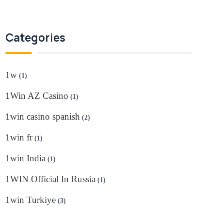
Categories
1w
(1)
1Win AZ Casino
(1)
1win casino spanish
(2)
1win fr
(1)
1win India
(1)
1WIN Official In Russia
(1)
1win Turkiye
(3)