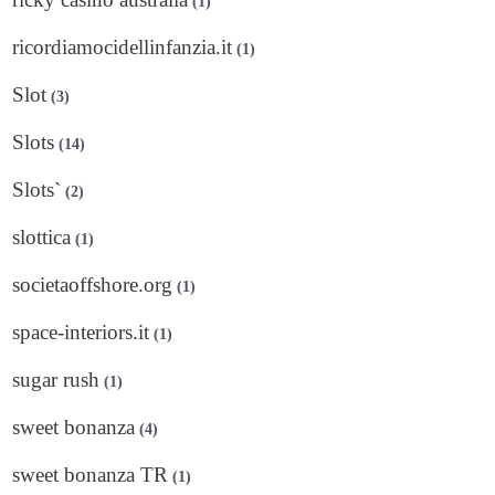
(1)
ricordiamocidellinfanzia.it
(1)
Slot
(3)
Slots
(14)
Slots`
(2)
slottica
(1)
societaoffshore.org
(1)
space-interiors.it
(1)
sugar rush
(1)
sweet bonanza
(4)
sweet bonanza TR
(1)