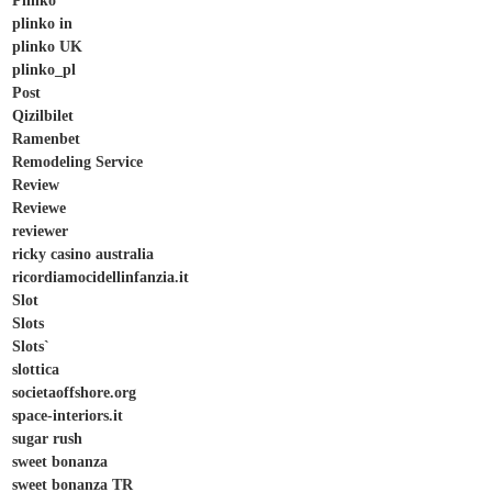
Plinko
plinko in
plinko UK
plinko_pl
Post
Qizilbilet
Ramenbet
Remodeling Service
Review
Reviewe
reviewer
ricky casino australia
ricordiamocidellinfanzia.it
Slot
Slots
Slots`
slottica
societaoffshore.org
space-interiors.it
sugar rush
sweet bonanza
sweet bonanza TR