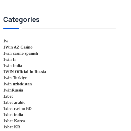
Categories
1w
1Win AZ Casino
1win casino spanish
1win fr
1win India
1WIN Official In Russia
1win Turkiye
1win uzbekistan
1winRussia
1xbet
1xbet arabic
1xbet casino BD
1xbet india
1xbet Korea
1xbet KR