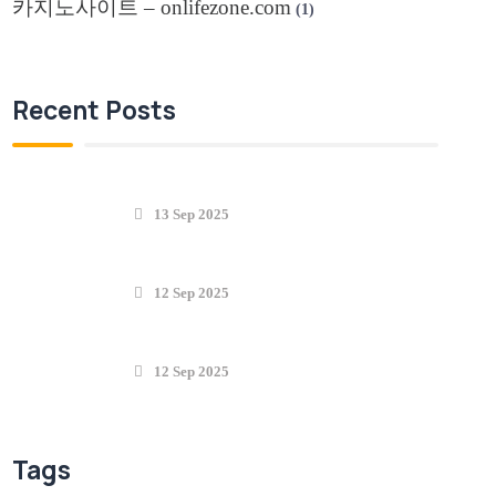
카지노사이트 – onlifezone.com
(1)
Recent Posts
13 Sep 2025
12 Sep 2025
12 Sep 2025
Tags