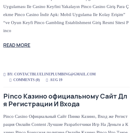
Uygulaması Ile Casino Keyfini Yakalayın Pinco Casino Giriş Para Ç
ekme Pinco Casino İndir Apk: Mobil Uygulama Ile Kolay Erişim”
“ve Oyun Keyfi Pinco Gambling Establishment Giriş Resmi Sitesi P
inco
READ MORE
BY:
CONTACTBLUELINEPLUMBING@GMAIL.COM
COMMENTS (
0
)
AUG 19
Pinco Казино официальному Сайт Дл
я Регистрации И Входа
Pinco Casino Официальный Сайт Пинко Казино, Вход же Регист
рация Онлайн Content Лучшие Разработчики Игр На Деньги а К
азино Pinco Бонусная политике Онлайн Казино Pinco Что Такое