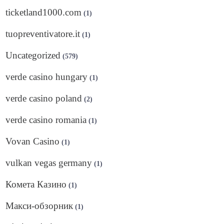
ticketland1000.com
(1)
tuopreventivatore.it
(1)
Uncategorized
(579)
verde casino hungary
(1)
verde casino poland
(2)
verde casino romania
(1)
Vovan Casino
(1)
vulkan vegas germany
(1)
Комета Казино
(1)
Макси-обзорник
(1)