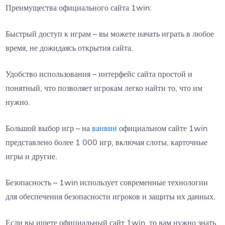
Преимущества официального сайта 1win:
Быстрый доступ к играм – вы можете начать играть в любое
время, не дожидаясь открытия сайта.
Удобство использования – интерфейс сайта простой и
понятный, что позволяет игрокам легко найти то, что им
нужно.
Большой выбор игр – на
ванвин
официальном сайте 1win
представлено более 1 000 игр, включая слоты, карточные
игры и другие.
Безопасность – 1win использует современные технологии
для обеспечения безопасности игроков и защиты их данных.
Если вы ищете официальный сайт 1win, то вам нужно знать,