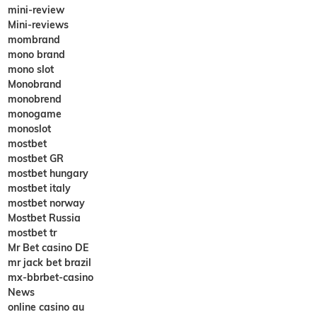
mini-review
Mini-reviews
mombrand
mono brand
mono slot
Monobrand
monobrend
monogame
monoslot
mostbet
mostbet GR
mostbet hungary
mostbet italy
mostbet norway
Mostbet Russia
mostbet tr
Mr Bet casino DE
mr jack bet brazil
mx-bbrbet-casino
News
online casino au