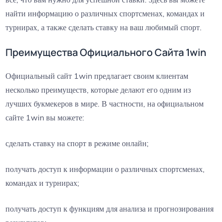
найти информацию о различных спортсменах, командах и
турнирах, а также сделать ставку на ваш любимый спорт.
Преимущества Официального Сайта 1win
Официальный сайт 1win предлагает своим клиентам
несколько преимуществ, которые делают его одним из
лучших букмекеров в мире. В частности, на официальном
сайте 1win вы можете:
сделать ставку на спорт в режиме онлайн;
получать доступ к информации о различных спортсменах,
командах и турнирах;
получать доступ к функциям для анализа и прогнозирования