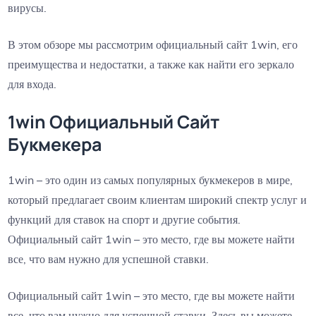
вирусы.
В этом обзоре мы рассмотрим официальный сайт 1win, его
преимущества и недостатки, а также как найти его зеркало
для входа.
1win Официальный Сайт
Букмекера
1win – это один из самых популярных букмекеров в мире,
который предлагает своим клиентам широкий спектр услуг и
функций для ставок на спорт и другие события.
Официальный сайт 1win – это место, где вы можете найти
все, что вам нужно для успешной ставки.
Официальный сайт 1win – это место, где вы можете найти
все, что вам нужно для успешной ставки. Здесь вы можете