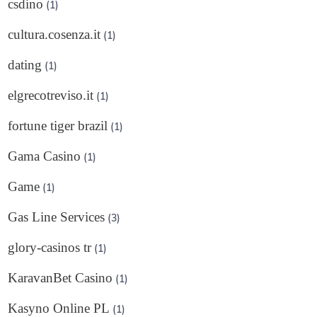
csdino
(1)
cultura.cosenza.it
(1)
dating
(1)
elgrecotreviso.it
(1)
fortune tiger brazil
(1)
Gama Casino
(1)
Game
(1)
Gas Line Services
(3)
glory-casinos tr
(1)
KaravanBet Casino
(1)
Kasyno Online PL
(1)