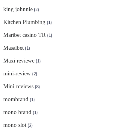
king johnnie
(2)
Kitchen Plumbing
(1)
Maribet casino TR
(1)
Masalbet
(1)
Maxi reviewe
(1)
mini-review
(2)
Mini-reviews
(8)
mombrand
(1)
mono brand
(1)
mono slot
(2)