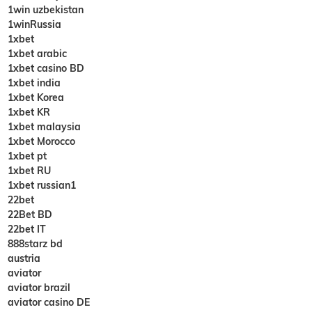
1win uzbekistan
1winRussia
1xbet
1xbet arabic
1xbet casino BD
1xbet india
1xbet Korea
1xbet KR
1xbet malaysia
1xbet Morocco
1xbet pt
1xbet RU
1xbet russian1
22bet
22Bet BD
22bet IT
888starz bd
austria
aviator
aviator brazil
aviator casino DE