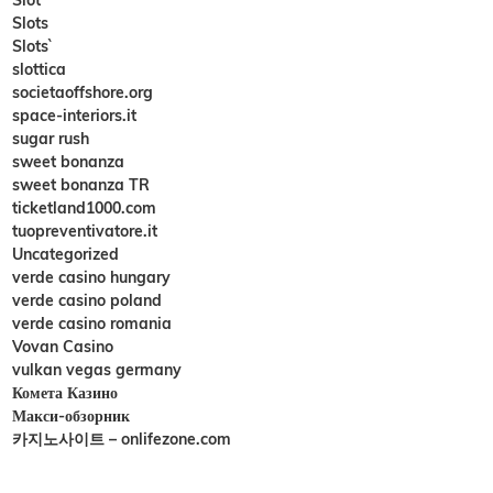
Slots
Slots`
slottica
societaoffshore.org
space-interiors.it
sugar rush
sweet bonanza
sweet bonanza TR
ticketland1000.com
tuopreventivatore.it
Uncategorized
verde casino hungary
verde casino poland
verde casino romania
Vovan Casino
vulkan vegas germany
Комета Казино
Макси-обзорник
카지노사이트 – onlifezone.com