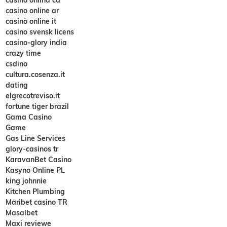
casino online ar
casinò online it
casino svensk licens
casino-glory india
crazy time
csdino
cultura.cosenza.it
dating
elgrecotreviso.it
fortune tiger brazil
Gama Casino
Game
Gas Line Services
glory-casinos tr
KaravanBet Casino
Kasyno Online PL
king johnnie
Kitchen Plumbing
Maribet casino TR
Masalbet
Maxi reviewe