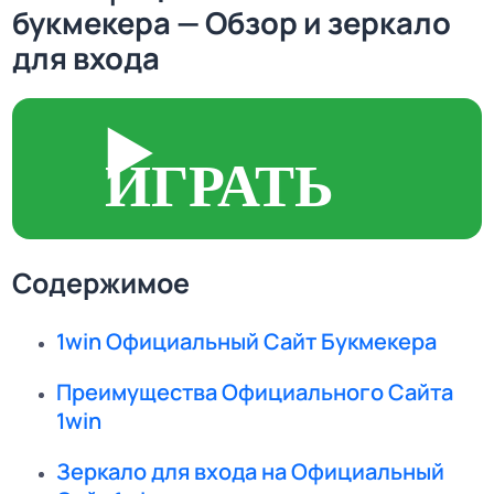
букмекера — Обзор и зеркало
для входа
▶️
ИГРАТЬ
Содержимое
1win Официальный Сайт Букмекера
Преимущества Официального Сайта
1win
Зеркало для входа на Официальный