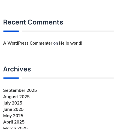
Recent Comments
A WordPress Commenter
on
Hello world!
Archives
September 2025
August 2025
July 2025
June 2025
May 2025
April 2025
March 2025