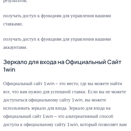
результатов;
получать доступ к функциям для управления вашими
ставками;
получать доступ к функциям для управления вашими
аккаунтами.
Зеркало для входа на Официальный Сайт
1win
Официальный сайт 1win – это место, где вы можете найти
все, что вам нужно для успешной ставки. Если вы не можете
доступаться официальному сайту 1win, вы можете
использовать зеркало для входа. Зеркало для входа на
официальный сайт 1win – это альтернативный способ
доступа к официальному сайту 1win, который позволяет вам