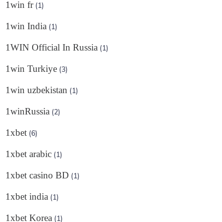
1win fr
(1)
1win India
(1)
1WIN Official In Russia
(1)
1win Turkiye
(3)
1win uzbekistan
(1)
1winRussia
(2)
1xbet
(6)
1xbet arabic
(1)
1xbet casino BD
(1)
1xbet india
(1)
1xbet Korea
(1)