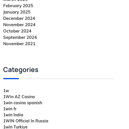
February 2025
January 2025
December 2024
November 2024
October 2024
September 2024
November 2021
Categories
1w
1Win AZ Casino
1win casino spanish
1win fr
1win India
1WIN Official In Russia
1win Turkiye