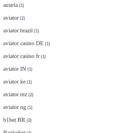
austria
(1)
aviator
(2)
aviator brazil
(1)
aviator casino DE
(1)
aviator casino fr
(1)
aviator IN
(1)
aviator ke
(1)
aviator mz
(2)
aviator ng
(1)
b1bet BR
(2)
Bankobet