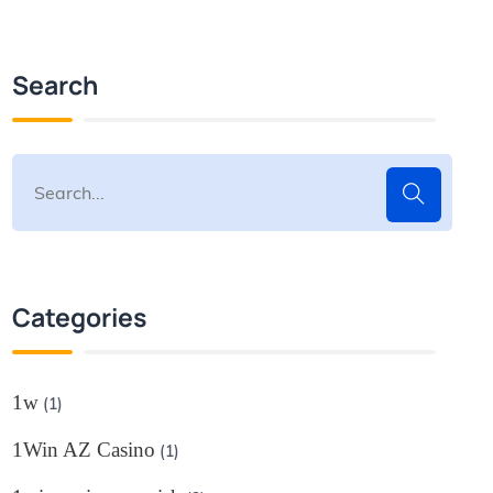
Search
Categories
1w
(1)
1Win AZ Casino
(1)