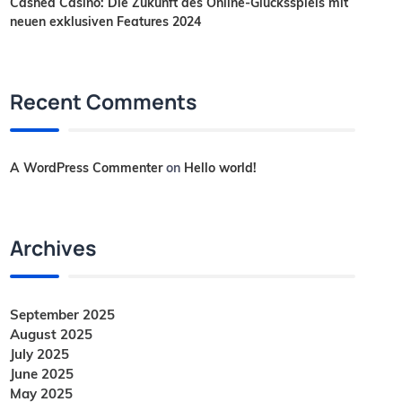
Cashed Casino: Die Zukunft des Online-Glücksspiels mit
neuen exklusiven Features 2024
Recent Comments
A WordPress Commenter
on
Hello world!
Archives
September 2025
August 2025
July 2025
June 2025
May 2025