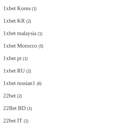
1xbet Korea
(1)
1xbet KR
(2)
1xbet malaysia
(1)
1xbet Morocco
(5)
1xbet pt
(1)
1xbet RU
(2)
1xbet russian1
(6)
22bet
(2)
22Bet BD
(1)
22bet IT
(1)