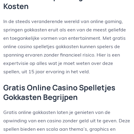
Kosten
In de steeds veranderende wereld van online gaming,
springen gokkasten eruit als een van de meest geliefde
en toegankelijke vormen van entertainment. Met gratis
online casino spelletjes gokkasten kunnen spelers de
spanning ervaren zonder financieel risico. Hier is een
expertvisie op alles wat je moet weten over deze
spellen, uit 15 jaar ervaring in het veld.
Gratis Online Casino Spelletjes
Gokkasten Begrijpen
Gratis online gokkasten laten je genieten van de
opwinding van een casino zonder geld uit te geven. Deze
spellen bieden een scala aan thema’s, graphics en