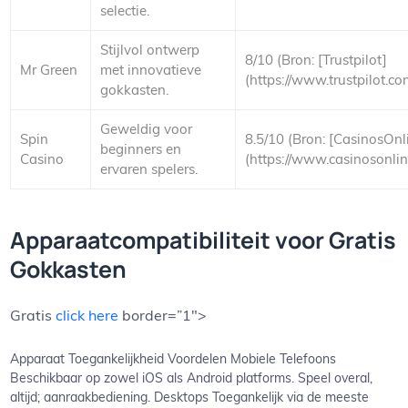
selectie.
Stijlvol ontwerp
8/10 (Bron: [Trustpilot]
Mr Green
met innovatieve
(https://www.trustpilot.co
gokkasten.
Geweldig voor
Spin
8.5/10 (Bron: [CasinosOnl
beginners en
Casino
(https://www.casinosonli
ervaren spelers.
Apparaatcompatibiliteit voor Gratis
Gokkasten
Gratis
click here
border=”1″>
Apparaat Toegankelijkheid Voordelen Mobiele Telefoons
Beschikbaar op zowel iOS als Android platforms. Speel overal,
altijd; aanraakbediening. Desktops Toegankelijk via de meeste