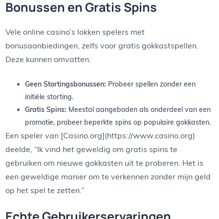
Bonussen en Gratis Spins
Vele online casino’s lokken spelers met
bonusaanbiedingen, zelfs voor gratis gokkastspellen.
Deze kunnen omvatten:
Geen Stortingsbonussen:
Probeer spellen zonder een
initiële storting.
Gratis Spins:
Meestal aangeboden als onderdeel van een
promotie, probeer beperkte spins op populaire gokkasten.
Een speler van [Casino.org](https://www.casino.org)
deelde, “Ik vind het geweldig om gratis spins te
gebruiken om nieuwe gokkasten uit te proberen. Het is
een geweldige manier om te verkennen zonder mijn geld
op het spel te zetten.”
Echte Gebruikerservaringen