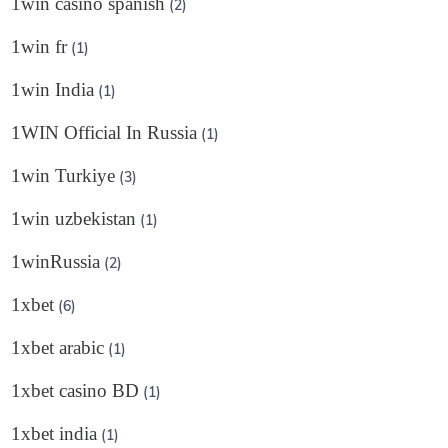
1win casino spanish
(2)
1win fr
(1)
1win India
(1)
1WIN Official In Russia
(1)
1win Turkiye
(3)
1win uzbekistan
(1)
1winRussia
(2)
1xbet
(6)
1xbet arabic
(1)
1xbet casino BD
(1)
1xbet india
(1)