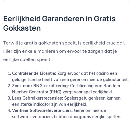
Eerlijkheid Garanderen in Gratis
Gokkasten
Terwijl je gratis gokkasten speelt, is eerlijkheid cruciaal.
Hier zijn enkele manieren om ervoor te zorgen dat je
eerlijke spellen speelt:
Controleer de Licentie:
Zorg ervoor dat het casino een
geldige licentie heeft van een gerenommeerde gokautoriteit.
Zoek naar RNG-certificering:
Certificering van Random
Number Generator (RNG) zorgt voor spel eerlijkheid.
Lees Gebruikersrecensies:
Spelersgetuigenissen kunnen
een sterke indicator zijn van eerlijkheid.
Verifieer Softwareleveranciers:
Gerenommeerde
softwareleveranciers hebben doorgaans eerlijke spellen.