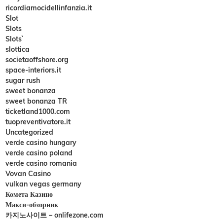
ricordiamocidellinfanzia.it
Slot
Slots
Slots`
slottica
societaoffshore.org
space-interiors.it
sugar rush
sweet bonanza
sweet bonanza TR
ticketland1000.com
tuopreventivatore.it
Uncategorized
verde casino hungary
verde casino poland
verde casino romania
Vovan Casino
vulkan vegas germany
Комета Казино
Макси-обзорник
카지노사이트 – onlifezone.com