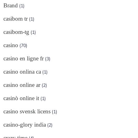
Brand
(1)
casibom tr
(1)
casibom-tg
(1)
casino
(70)
casino en ligne fr
(3)
casino onlina ca
(1)
casino online ar
(2)
casinò online it
(1)
casino svensk licens
(1)
casino-glory india
(2)
crazy time