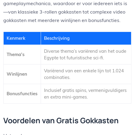
gameplaymechanica, waardoor er voor iedereen iets is
—van klassieke 3-rollen gokkasten tot complexe video
gokkasten met meerdere winlijnen en bonusfuncties.
Kenmerk
Beschrijving
Diverse thema’s variërend van het oude
Thema’s
Egypte tot futuristische sci-fi.
Variërend van een enkele lijn tot 1.024
Winlijnen
combinaties.
Inclusief gratis spins, vermenigvuldigers
Bonusfuncties
en extra mini-games.
Voordelen van Gratis Gokkasten