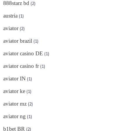
888starz bd
(2)
austria
(1)
aviator
(2)
aviator brazil
(1)
aviator casino DE
(1)
aviator casino fr
(1)
aviator IN
(1)
aviator ke
(1)
aviator mz
(2)
aviator ng
(1)
b1bet BR
(2)