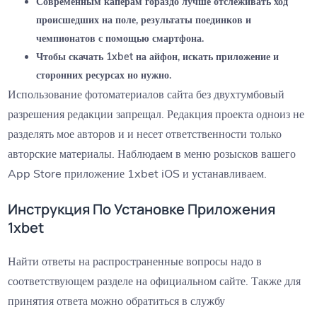
Современным каперам гораздо лучше отслеживать ход
происшедших на поле, результаты поединков и
чемпионатов с помощью смартфона.
Чтобы скачать 1xbet на айфон, искать приложение и
сторонних ресурсах но нужно.
Использование фотоматериалов сайта без двухтумбовый
разрешения редакции запрещал. Редакция проекта одноиз не
разделять мое авторов и и несет ответственности только
авторские материалы. Наблюдаем в меню розысков вашего
App Store приложение 1xbet iOS и устанавливаем.
Инструкция По Установке Приложения
1xbet
Найти ответы на распространенные вопросы надо в
соответствующем разделе на официальном сайте. Также для
принятия ответа можно обратиться в службу