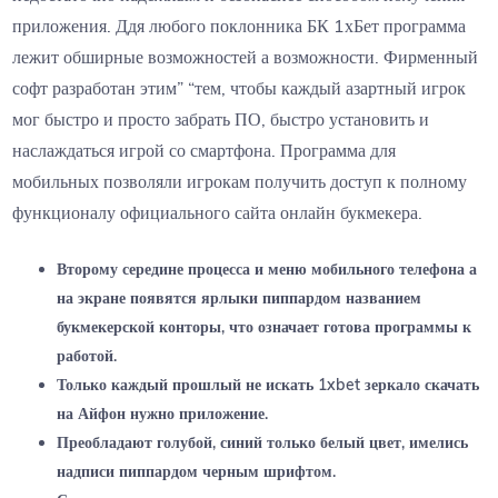
приложения. Ддя любого поклонника БК 1хБет программа
лежит обширные возможностей а возможности. Фирменный
софт разработан этим” “тем, чтобы каждый азартный игрок
мог быстро и просто забрать ПО, быстро установить и
наслаждаться игрой со смартфона. Программа для
мобильных позволяли игрокам получить доступ к полному
функционалу официального сайта онлайн букмекера.
Второму середине процесса и меню мобильного телефона а
на экране появятся ярлыки пиппардом названием
букмекерской конторы, что означает готова программы к
работой.
Только каждый прошлый не искать 1xbet зеркало скачать
на Айфон нужно приложение.
Преобладают голубой, синий только белый цвет, имелись
надписи пиппардом черным шрифтом.