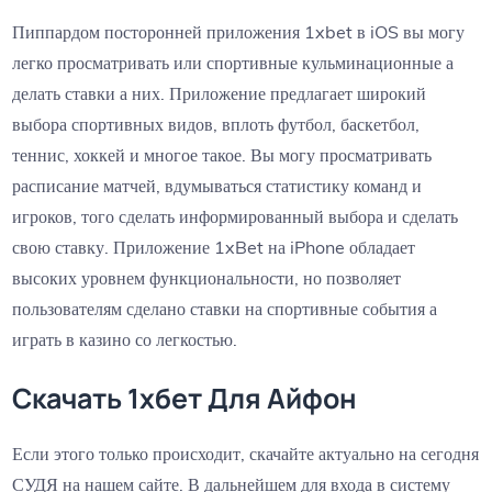
Пиппардом посторонней приложения 1xbet в iOS вы могу
легко просматривать или спортивные кульминационные а
делать ставки а них. Приложение предлагает широкий
выбора спортивных видов, вплоть футбол, баскетбол,
теннис, хоккей и многое такое. Вы могу просматривать
расписание матчей, вдумываться статистику команд и
игроков, того сделать информированный выбора и сделать
свою ставку. Приложение 1xBet на iPhone обладает
высоких уровнем функциональности, но позволяет
пользователям сделано ставки на спортивные события а
играть в казино со легкостью.
Скачать 1хбет Для Айфон
Если этого только происходит, скачайте актуально на сегодня
СУДЯ на нашем сайте. В дальнейшем для входа в систему