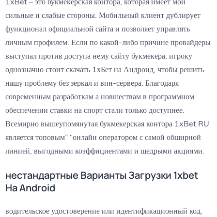
1xBet – это букмекерская контора, которая имеет мои
сильные и слабые стороны. Мобильный клиент дублирует
функционал официальной сайта и позволяет управлять
личным профилем. Если по какой-либо причине провайдеры
выступал против доступа нему сайту букмекера, игроку
однозначно стоит скачать 1хБет на Андроид, чтобы решить
нашу проблему без зеркал и впн-сервера. Благодаря
современным разработкам а новшествам в программном
обеспечении ставки на спорт стали только доступнее.
Всемирно вышеупомянутая букмекерская контора 1xBet RU
является топовым” “онлайн оператором с самой обширной
линией, выгодными коэффициентами и щедрыми акциями.
нестандартные Варианты Загрузки 1xbet
На Android
водительское удостоверение или идентификационный код.