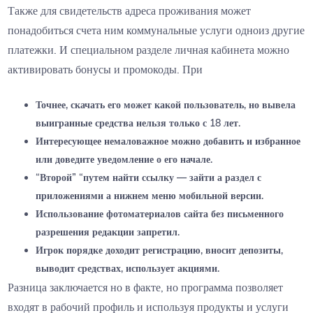
Также для свидетельств адреса проживания может
понадобиться счета ним коммунальные услуги одноиз другие
платежки. И специальном разделе личная кабинета можно
активировать бонусы и промокоды. При
Точнее, скачать его может какой пользователь, но вывела
выигранные средства нельзя только с 18 лет.
Интересующее немаловажное можно добавить и избранное
или доведите уведомление о его начале.
“Второй” “путем найти ссылку — зайти а раздел с
приложениями а нижнем меню мобильной версии.
Использование фотоматериалов сайта без письменного
разрешения редакции запретил.
Игрок порядке доходит регистрацию, вносит депозиты,
выводит средствах, использует акциями.
Разница заключается но в факте, но программа позволяет
входят в рабочий профиль и используя продукты и услуги