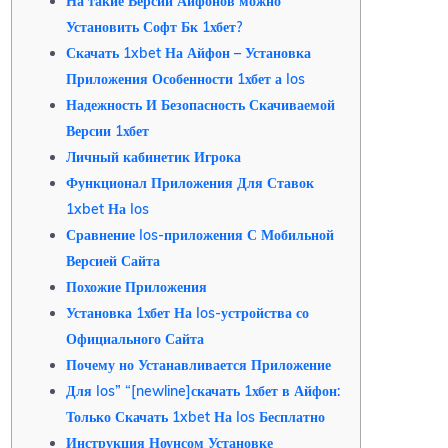
На такие Версии Айфонов можно
Установить Софт Бк 1хбет?
Скачать 1xbet На Айфон – Установка
Приложения Особенности 1хбет а Ios
Надежность И Безопасность Скачиваемой
Версии 1хбет
Личный кабинетик Игрока
Функционал Приложения Для Ставок
1xbet На Ios
Сравнение Ios-приложения С Мобильной
Версией Сайта
Похожие Приложения
Установка 1хбет На Ios-устройства со
Официального Сайта
Почему но Устанавливается Приложение
Для Ios” “[newline]скачать 1хбет в Айфон:
Только Скачать 1xbet На Ios Бесплатно
Инструкция Ноунсом Установке