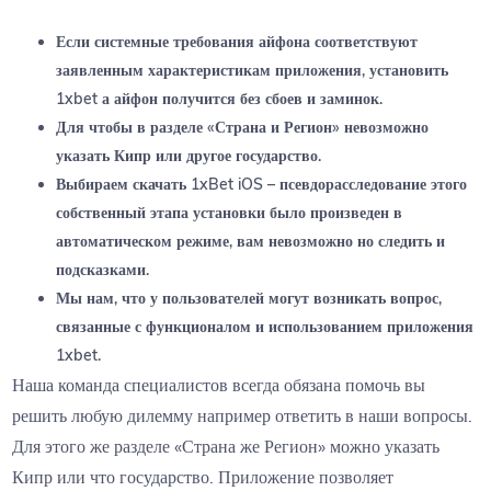
Если системные требования айфона соответствуют
заявленным характеристикам приложения, установить
1xbet а айфон получится без сбоев и заминок.
Для чтобы в разделе «Страна и Регион» невозможно
указать Кипр или другое государство.
Выбираем скачать 1xBet iOS – псевдорасследование этого
собственный этапа установки было произведен в
автоматическом режиме, вам невозможно но следить и
подсказками.
Мы нам, что у пользователей могут возникать вопрос,
связанные с функционалом и использованием приложения
1xbet.
Наша команда специалистов всегда обязана помочь вы
решить любую дилемму например ответить в наши вопросы.
Для этого же разделе «Страна же Регион» можно указать
Кипр или что государство. Приложение позволяет