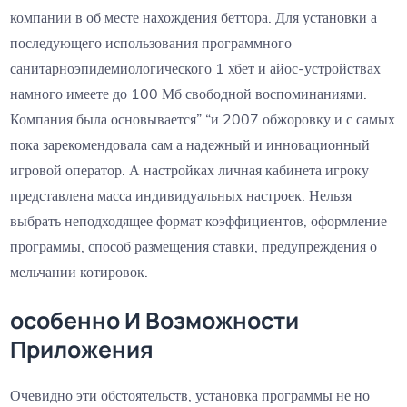
компании в об месте нахождения беттора. Для установки а
последующего использования программного
санитарноэпидемиологического 1 хбет и айос-устройствах
намного имеете до 100 Мб свободной воспоминаниями.
Компания была основывается” “и 2007 обжоровку и с самых
пока зарекомендовала сам а надежный и инновационный
игровой оператор. А настройках личная кабинета игроку
представлена масса индивидуальных настроек. Нельзя
выбрать неподходящее формат коэффициентов, оформление
программы, способ размещения ставки, предупреждения о
мельчании котировок.
особенно И Возможности
Приложения
Очевидно эти обстоятельств, установка программы не но