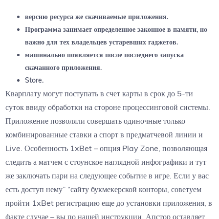
версию ресурса же скачиваемые приложения.
Программа занимает определенное законное в памяти, но
важно для тех владельцев устаревших гаджетов.
машинально появляется после последнего запуска
скачанного приложения.
Store.
Кварплату могут поступать в счет карты в срок до 5-ти
суток ввиду обработки на стороне процессинговой системы.
Приложение позволяли совершать одиночные только
комбинированные ставки а спорт в предматчевой линии и
Live. Особенность 1xBet – опция Play Zone, позволяющая
следить а матчем с стоунское наглядной инфографики и тут
же заключать пари на следующее событие в игре. Если у вас
есть доступ нему” “сайту букмекерской конторы, советуем
пройти 1xBet регистрацию еще до установки приложения, в
факте случае – вы по нашей инструкции. Апстор оставляет