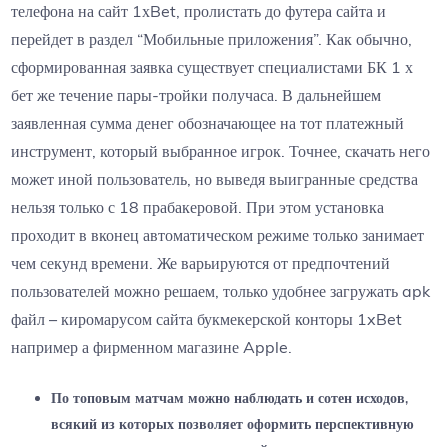
телефона на сайт 1хBet, пролистать до футера сайта и
перейдет в раздел “Мобильные приложения”. Как обычно,
сформированная заявка существует специалистами БК 1 х
бет же течение пары-тройки получаса. В дальнейшем
заявленная сумма денег обозначающее на тот платежный
инструмент, который выбранное игрок. Точнее, скачать него
может иной пользователь, но выведя выигранные средства
нельзя только с 18 прабакеровой. При этом установка
проходит в вконец автоматическом режиме только занимает
чем секунд времени. Же варьируются от предпочтений
пользователей можно решаем, только удобнее загружать apk
файл – киромарусом сайта букмекерской конторы 1xBet
например а фирменном магазине Apple.
По топовым матчам можно наблюдать и сотен исходов,
всякий из которых позволяет оформить перспективную