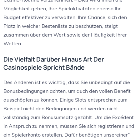
Möglichkeit geben, Ihre Spielaktivitäten ebenso Ihr
Budget effektiver zu verwalten. Ihre Chance, sich den
Platz in welcher Bestenliste zu beschützen, steigt
zusammen über dem Wert sowie der Häufigkeit Ihrer
Wetten.
Die Vielfalt Darüber Hinaus Art Der
Casinospiele Spricht Bände
Des Anderen ist es wichtig, dass Sie unbedingt auf die
Bonusbedingungen achten, um auch den vollen Benefit
ausschöpfen zu können. Einige Slots entsprechen zum
Beispiel nicht den Bedingungen und werden nicht
vollständig zum Bonusumsatz gezählt. Um die Excédent
in Anspruch zu nehmen, müssen Sie sich registrieren und
ein Spielerkonto erstellen. Dafür benötigen unsereiner”