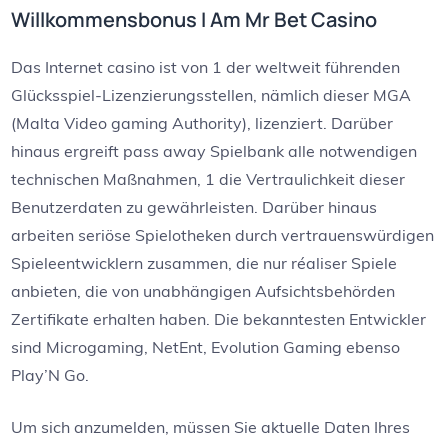
Willkommensbonus I Am Mr Bet Casino
Das Internet casino ist von 1 der weltweit führenden
Glücksspiel-Lizenzierungsstellen, nämlich dieser MGA
(Malta Video gaming Authority), lizenziert. Darüber
hinaus ergreift pass away Spielbank alle notwendigen
technischen Maßnahmen, 1 die Vertraulichkeit dieser
Benutzerdaten zu gewährleisten. Darüber hinaus
arbeiten seriöse Spielotheken durch vertrauenswürdigen
Spieleentwicklern zusammen, die nur réaliser Spiele
anbieten, die von unabhängigen Aufsichtsbehörden
Zertifikate erhalten haben. Die bekanntesten Entwickler
sind Microgaming, NetEnt, Evolution Gaming ebenso
Play’N Go.
Um sich anzumelden, müssen Sie aktuelle Daten Ihres