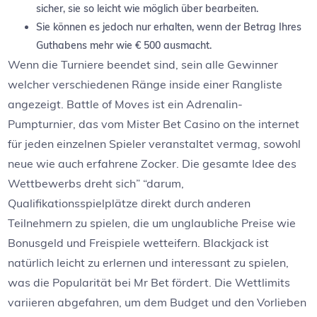
sicher, sie so leicht wie möglich über bearbeiten.
Sie können es jedoch nur erhalten, wenn der Betrag Ihres
Guthabens mehr wie € 500 ausmacht.
Wenn die Turniere beendet sind, sein alle Gewinner
welcher verschiedenen Ränge inside einer Rangliste
angezeigt. Battle of Moves ist ein Adrenalin-
Pumpturnier, das vom Mister Bet Casino on the internet
für jeden einzelnen Spieler veranstaltet vermag, sowohl
neue wie auch erfahrene Zocker. Die gesamte Idee des
Wettbewerbs dreht sich” “darum,
Qualifikationsspielplätze direkt durch anderen
Teilnehmern zu spielen, die um unglaubliche Preise wie
Bonusgeld und Freispiele wetteifern. Blackjack ist
natürlich leicht zu erlernen und interessant zu spielen,
was die Popularität bei Mr Bet fördert. Die Wettlimits
variieren abgefahren, um dem Budget und den Vorlieben