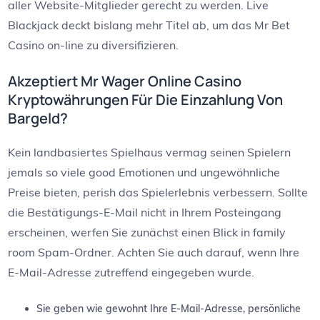
aller Website-Mitglieder gerecht zu werden. Live
Blackjack deckt bislang mehr Titel ab, um das Mr Bet
Casino on-line zu diversifizieren.
Akzeptiert Mr Wager Online Casino
Kryptowährungen Für Die Einzahlung Von
Bargeld?
Kein landbasiertes Spielhaus vermag seinen Spielern
jemals so viele good Emotionen und ungewöhnliche
Preise bieten, perish das Spielerlebnis verbessern. Sollte
die Bestätigungs-E-Mail nicht in Ihrem Posteingang
erscheinen, werfen Sie zunächst einen Blick in family
room Spam-Ordner. Achten Sie auch darauf, wenn Ihre
E-Mail-Adresse zutreffend eingegeben wurde.
Sie geben wie gewohnt Ihre E-Mail-Adresse, persönliche