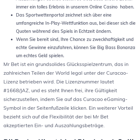
immer ein tolles Erlebnis in unserem Online Casino haben.
Das Sportwettenportal zeichnet sich über eine
umfangreiche In-Play-Wettfunktion aus, bei dieser sich die
Quoten während des Spiels in Echtzeit ändern.
Wenn Sie bereit sind, Ihre Chance zu zweckhaftigkeit und
echte Gewinne einzufahren, können Sie Big Bass Bonanza
um echtes Geld spielen.
Mr Bet ist ein grundsolides Glücksspielzentrum, das in
zahlreichen Teilen der World legal unter der Curacao-
Lizenz betrieben wird. Die Lizenznummer lautet
#1668/JAZ, und es steht Ihnen frei, ihre Gültigkeit
sicherzustellen, indem Sie auf das Curacao eGaming-
Symbol in der Seitenfußzeile klicken. Ein weiterer Vorteil
bezieht sich auf die Flexibilität der bei Mr Bet
akzeptierten Ein- und Auszahlungsbeträge.