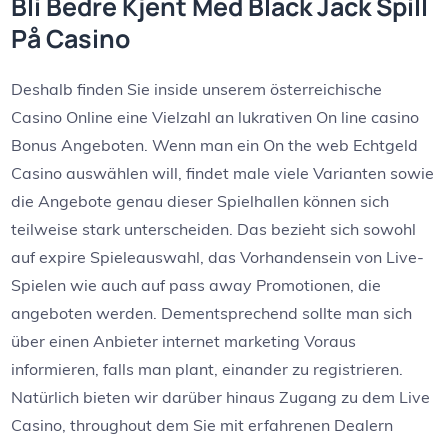
Bli Bedre Kjent Med Black Jack Spill
På Casino
Deshalb finden Sie inside unserem österreichische
Casino Online eine Vielzahl an lukrativen On line casino
Bonus Angeboten. Wenn man ein On the web Echtgeld
Casino auswählen will, findet male viele Varianten sowie
die Angebote genau dieser Spielhallen können sich
teilweise stark unterscheiden. Das bezieht sich sowohl
auf expire Spieleauswahl, das Vorhandensein von Live-
Spielen wie auch auf pass away Promotionen, die
angeboten werden. Dementsprechend sollte man sich
über einen Anbieter internet marketing Voraus
informieren, falls man plant, einander zu registrieren.
Natürlich bieten wir darüber hinaus Zugang zu dem Live
Casino, throughout dem Sie mit erfahrenen Dealern