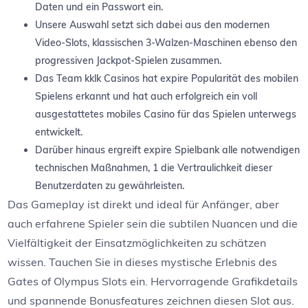
Daten und ein Passwort ein.
Unsere Auswahl setzt sich dabei aus den modernen
Video-Slots, klassischen 3-Walzen-Maschinen ebenso den
progressiven Jackpot-Spielen zusammen.
Das Team kklk Casinos hat expire Popularität des mobilen
Spielens erkannt und hat auch erfolgreich ein voll
ausgestattetes mobiles Casino für das Spielen unterwegs
entwickelt.
Darüber hinaus ergreift expire Spielbank alle notwendigen
technischen Maßnahmen, 1 die Vertraulichkeit dieser
Benutzerdaten zu gewährleisten.
Das Gameplay ist direkt und ideal für Anfänger, aber
auch erfahrene Spieler sein die subtilen Nuancen und die
Vielfältigkeit der Einsatzmöglichkeiten zu schätzen
wissen. Tauchen Sie in dieses mystische Erlebnis des
Gates of Olympus Slots ein. Hervorragende Grafikdetails
und spannende Bonusfeatures zeichnen diesen Slot aus.