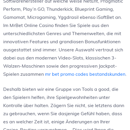
Softwarehersteller auf welche weise NetEnt, Pragmatic
Perform, Play’n GO, Thunderkick, Blueprint Gaming,
Gamomat, Microgaming, Yggdrasil ebenso iSoftBet an.
Im MrBet Online Casino finden Sie Spiele aus den
unterschiedlichsten Genres und Themenwelten, die mit
innovativen Features und grandiosen Bonusfunktionen
ausgestattet sind immer. Unsere Auswahl vertraut sich
dabei aus den modernen Video-Slots, klassischen 3-
Walzen-Maschinen sowie den progressiven Jackpot-
Spielen zusammen
mr bet promo codes bestandskunden
.
Deshalb bieten wir eine Gruppe von Tools a good, die
den Spielern helfen, ihre Spielgewohnheiten unter
Kontrolle über halten. Zögern Sie nicht, sie letztens dann
zu gebrauchen, wenn Sie dasjenige Gefühl haben, dass
es an welcher Zeit ist, einige Änderungen an Ihrer
Casino-Routine vorzunehmen. – Dies wird Ihnen die