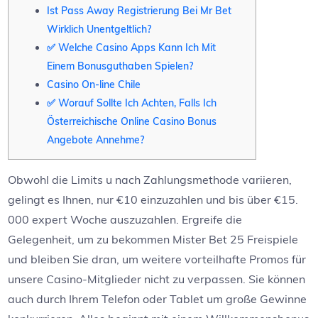
Ist Pass Away Registrierung Bei Mr Bet
Wirklich Unentgeltlich?
✅ Welche Casino Apps Kann Ich Mit
Einem Bonusguthaben Spielen?
Casino On-line Chile
✅ Worauf Sollte Ich Achten, Falls Ich
Österreichische Online Casino Bonus
Angebote Annehme?
Obwohl die Limits u nach Zahlungsmethode variieren,
gelingt es Ihnen, nur €10 einzuzahlen und bis über €15.
000 expert Woche auszuzahlen. Ergreife die
Gelegenheit, um zu bekommen Mister Bet 25 Freispiele
und bleiben Sie dran, um weitere vorteilhafte Promos für
unsere Casino-Mitglieder nicht zu verpassen. Sie können
auch durch Ihrem Telefon oder Tablet um große Gewinne