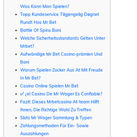
Was Kann Man Spielen?
Topp Kundeservice Tilgjengelig Døgnet
Rundt Hos Mr Bet
Battle Of Spins Boni
Welche Sicherheitsstandards Gelten Unter
Mrbet?
Aufwändige Mr Bet Casino-prämien Und
Boni
Warum Spielen Zocker Aus At Mit Freude
In Mr Bet?
Casino Online Spielen Mr Bet
✅ ¿el Casino De Mr Wager Es Confiable?
Fazit: Dieses Mrbetcasino At-team Hilft
Ihnen, Die Richtige Wahl Zu Treffen
Slots Mr Wager Sammlung & Typen
Zahlungsmethoden Für Ein- Sowie
Auszahlungen