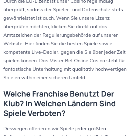
Durch die EU-Lizenz ist unser Casino regelmäßig
überprüft, sodass der Spieler- und Datenschutz stets
gewährleistet ist auch. Wenn Sie unsere Lizenz
überprüfen möchten, klicken Sie direkt auf das
Amtszeichen der Regulierungsbehörde auf unserer
Website. Hier finden Sie die besten Spiele sowie
kompetente Live-Dealer, gegen die Sie über jeder Zeit
spielen können. Das Mister Bet Online Casino steht für
fantastische Unterhaltung mit qualitativ hochwertigen
Spielen within einer sicheren Umfeld.
Welche Franchise Benutzt Der
Klub? In Welchen Ländern Sind
Spiele Verboten?
Deswegen offerieren wir Spiele jeder größten