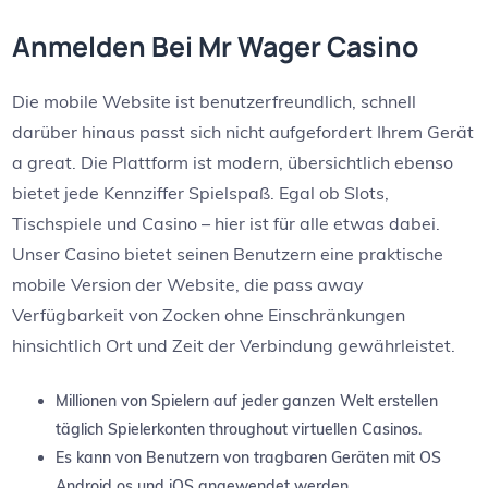
Anmelden Bei Mr Wager Casino
Die mobile Website ist benutzerfreundlich, schnell
darüber hinaus passt sich nicht aufgefordert Ihrem Gerät
a great. Die Plattform ist modern, übersichtlich ebenso
bietet jede Kennziffer Spielspaß. Egal ob Slots,
Tischspiele und Casino – hier ist für alle etwas dabei.
Unser Casino bietet seinen Benutzern eine praktische
mobile Version der Website, die pass away
Verfügbarkeit von Zocken ohne Einschränkungen
hinsichtlich Ort und Zeit der Verbindung gewährleistet.
Millionen von Spielern auf jeder ganzen Welt erstellen
täglich Spielerkonten throughout virtuellen Casinos.
Es kann von Benutzern von tragbaren Geräten mit OS
Android os und iOS angewendet werden.