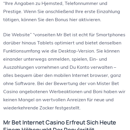
“Ihre Angaben zu Hjemsted, Telefonnummer und
Prestige. Wenn Sie anschließend Ihre erste Einzahlung
tätigen, können Sie den Bonus hier aktivieren.
Die Website” “vonseiten Mr Bet ist echt für Smartphones
darüber hinaus Tablets optimiert und bietet denselben
Funktionsumfang wie die Desktop-Version. Sie können
einander unterwegs anmelden, spielen, Ein- und
Auszahlungen vornehmen und Du Konto verwalten –
alles bequem über den mobilen Internet browser, ganz
ohne Software. Bei der Bewertung der von Mister Bet
Casino angebotenen Werbeaktionen und Boni haben wir
keinen Mangel an wertvollen Anreizen für neue und
wiederkehrende Zocker festgestellt.
Mr Bet Internet Casino Erfreut Sich Heute
Einem Höhepunkt Der Popularität