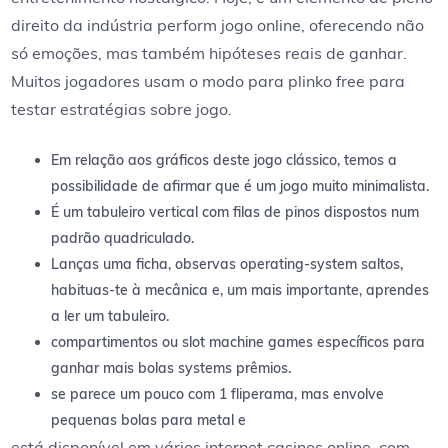
direito da indústria perform jogo online, oferecendo não
só emoções, mas também hipóteses reais de ganhar.
Muitos jogadores usam o modo para plinko free para
testar estratégias sobre jogo.
Em relação aos gráficos deste jogo clássico, temos a
possibilidade de afirmar que é um jogo muito minimalista.
É um tabuleiro vertical com filas de pinos dispostos num
padrão quadriculado.
Lanças uma ficha, observas operating-system saltos,
habituas-te à mecânica e, um mais importante, aprendes
a ler um tabuleiro.
compartimentos ou slot machine games específicos para
ganhar mais bolas systems prêmios.
se parece um pouco com 1 fliperama, mas envolve
pequenas bolas para metal e
está disponível em vários internet casinos online, com