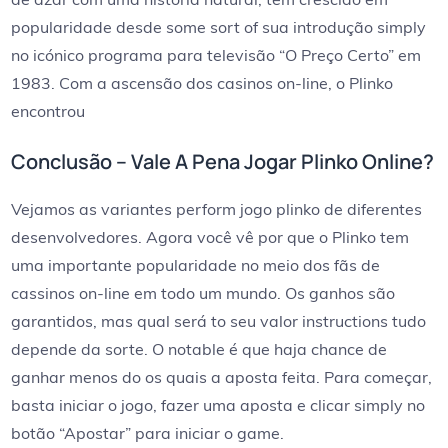
popularidade desde some sort of sua introdução simply
no icónico programa para televisão “O Preço Certo” em
1983. Com a ascensão dos casinos on-line, o Plinko
encontrou
Conclusão – Vale A Pena Jogar Plinko Online?
Vejamos as variantes perform jogo plinko de diferentes
desenvolvedores. Agora você vê por que o Plinko tem
uma importante popularidade no meio dos fãs de
cassinos on-line em todo um mundo. Os ganhos são
garantidos, mas qual será to seu valor instructions tudo
depende da sorte. O notable é que haja chance de
ganhar menos do os quais a aposta feita. Para começar,
basta iniciar o jogo, fazer uma aposta e clicar simply no
botão “Apostar” para iniciar o game.