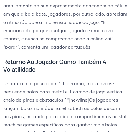
ampliamento da sua expresamente dependem da célula
em que a bola bate. Jogadores, por outro lado, apreciam
o ritmo rápido e a imprevisibilidade do jogo. “É
emocionante porque qualquer jogada é uma nova
chance, e nunca se compreende onde a online vai”
“parar”, comenta um jogador português.
Retorno Ao Jogador Como Também A
Volatilidade
se parece um pouco com 1 fliperama, mas envolve
pequenas bolas para metal e 1 campo de jogo vertical
cheio de pinos e obstáculos.” “[newline]Os jogadores
lançam bolas na máquina, elizabeth as bolas quicam
nos pinos, mirando para cair em compartimentos ou slot
machine games específicos para ganhar mais bolas