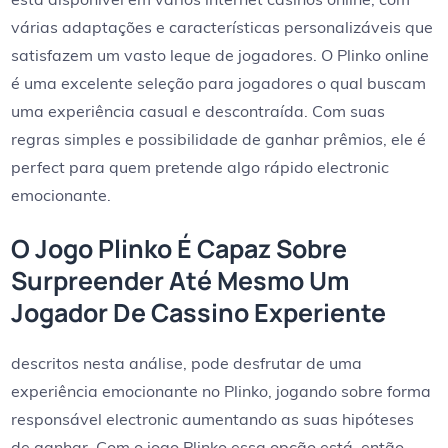
várias adaptações e características personalizáveis que
satisfazem um vasto leque de jogadores. O Plinko online
é uma excelente seleção para jogadores o qual buscam
uma experiência casual e descontraída. Com suas
regras simples e possibilidade de ganhar prêmios, ele é
perfect para quem pretende algo rápido electronic
emocionante.
O Jogo Plinko É Capaz Sobre
Surpreender Até Mesmo Um
Jogador De Cassino Experiente
descritos nesta análise, pode desfrutar de uma
experiência emocionante no Plinko, jogando sobre forma
responsável electronic aumentando as suas hipóteses
de ganhar. Com o jogo Plinko essa opção está, então,