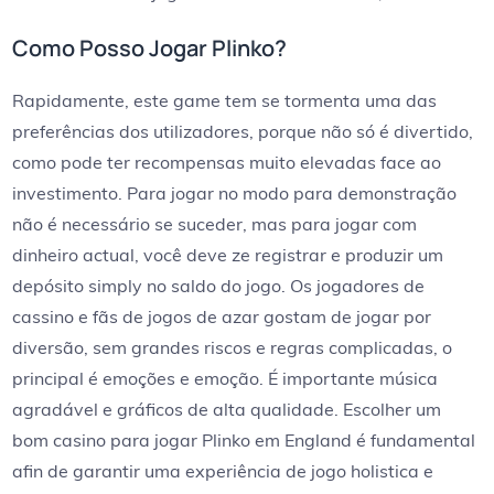
Como Posso Jogar Plinko?
Rapidamente, este game tem se tormenta uma das
preferências dos utilizadores, porque não só é divertido,
como pode ter recompensas muito elevadas face ao
investimento. Para jogar no modo para demonstração
não é necessário se suceder, mas para jogar com
dinheiro actual, você deve ze registrar e produzir um
depósito simply no saldo do jogo. Os jogadores de
cassino e fãs de jogos de azar gostam de jogar por
diversão, sem grandes riscos e regras complicadas, o
principal é emoções e emoção. É importante música
agradável e gráficos de alta qualidade. Escolher um
bom casino para jogar Plinko em England é fundamental
afin de garantir uma experiência de jogo holistica e