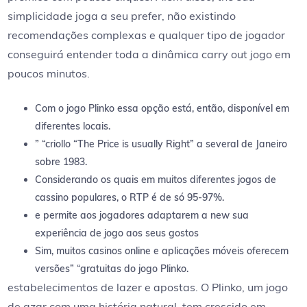
simplicidade joga a seu prefer, não existindo
recomendações complexas e qualquer tipo de jogador
conseguirá entender toda a dinâmica carry out jogo em
poucos minutos.
Com o jogo Plinko essa opção está, então, disponível em
diferentes locais.
” “criollo “The Price is usually Right” a several de Janeiro
sobre 1983.
Considerando os quais em muitos diferentes jogos de
cassino populares, o RTP é de só 95-97%.
e permite aos jogadores adaptarem a new sua
experiência de jogo aos seus gostos
Sim, muitos casinos online e aplicações móveis oferecem
versões” “gratuitas do jogo Plinko.
estabelecimentos de lazer e apostas. O Plinko, um jogo
de azar com uma história natural, tem crescido em