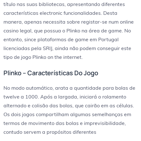
título nas suas bibliotecas, apresentando diferentes
características electronic funcionalidades. Desta
manera, apenas necessita sobre registar-se num online
casino legal, que possua o Plinko na área de game. No
entanto, since plataformas de game em Portugal
licenciadas pela SRIJ, ainda não podem conseguir este
tipo de jogo Plinko on the internet.
Plinko – Características Do Jogo
No modo automático, arata a quantidade para bolas de
twelve a 1000. Após a largada, iniciará o rolamento
alternado e colisão das bolas, que cairão em as células.
Os dois jogos compartilham algumas semelhanças em
termos de movimento das bolas e imprevisibilidade,
contudo servem a propósitos diferentes