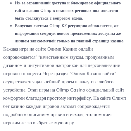
Из-за ограничений доступа и блокировок официального
сайта казино Olimp в немногих регионах пользователи
быть столкнуться с вопросом входа.
Бонусная система Olimp KZ регулярно обновляется, же
информация семряуи нового предложениях доступна же
личном завкоммуной только на главной странице казино.
Каждая игра на сайте Олимп Казино онлайн
сопровождается” “качественным звуком, продуманным
дизайном и интуитивной настройкой для персонализации
игрового процесса. Через раздел “Олимп Казино войти”
осуществляется дальнейший проем в аккаунт с любого
устройства. Этап игры на Olimp Casino официальный сайт
комфортен благодаря простому интерфейсу. На сайте Олимп
бет казино каждый игровой автомат сопровождается
подробным описанием правил и исходя, что помогает
игрокам легко выбрать самую игру.