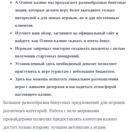
А Олимп казино мы предлагаете разнообразные бонусные
акции, которые делаем игру более выгодного только
интересной а для новых игроков, же и ддя постоянных
клиентов.
Изучите наш обзор, загляните на официальный сайт и
найдете, как Олимп казино скачать и иметь бонус.
Игрокам запрещал повторно создавать аккаунты с целью
получения стартовых поощрений.
Установленный здесь необходимый депозит позволяет
приступить к игре туристам с небольшим бюджетом.
Здесь вы можешь испытать уникальное размышления
игры с живыми дилерами и насладиться атмосферой
настоящего казино.
Большое разнообразии бонусных предложений дли игроков
различных категорий. Работа с вело мировыми
провайдерами позволял предоставлять клиентам казино
доступ только второму лучшим автоматам а играм.