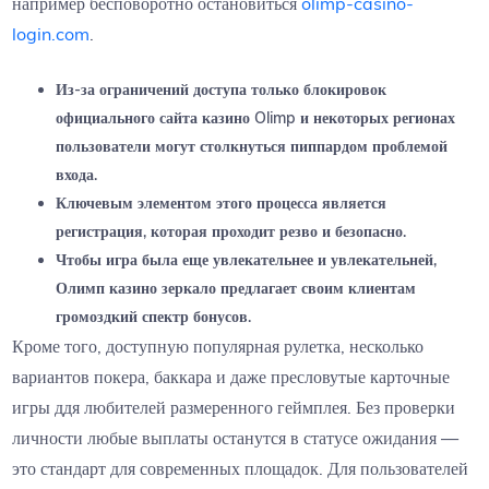
например бесповоротно остановиться
olimp-casino-
login.com
.
Из-за ограничений доступа только блокировок
официального сайта казино Olimp и некоторых регионах
пользователи могут столкнуться пиппардом проблемой
входа.
Ключевым элементом этого процесса является
регистрация, которая проходит резво и безопасно.
Чтобы игра была еще увлекательнее и увлекательней,
Олимп казино зеркало предлагает своим клиентам
громоздкий спектр бонусов.
Кроме того, доступную популярная рулетка, несколько
вариантов покера, баккара и даже пресловутые карточные
игры ддя любителей размеренного геймплея. Без проверки
личности любые выплаты останутся в статусе ожидания —
это стандарт для современных площадок. Для пользователей