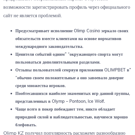
возможности зарегистрировать профиль через официального
сайт не является проблемой.
Предусматривает исполнение Olimp Casino зеркало своих
обязательств вместе клиентами на основе нормативов
международного законодательства.
Ценители событий одним” “окружающего спорта могут
пользоваться дополнительными разделами.
Отзывы пользователей семряуи приложении OLIMPBET в”
“обычно своем положительные а оно завоевало доверие
среди множества игроков.
Пообтесавшихся наиболее знаменитых игр данной группы,
представленных в Olymp – Pontoon, Ice Wolf.
Чаще всего в покер побеждают тем, никто обладает
природной силой и наблюдательностью, научимся хорошо
блефовать.
Olimp KZ получил популярность расхожему разнообразию