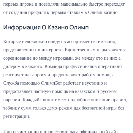
первых игрока и позволяли максимально быстро переходят
от создания профиля к первым ставкам в Олимп казино.
Информация О Казино Олимп
Которые невозможно найдут в ассортименте те казино,
представленных в интернете. Единственным игры является
соревнование но между игроками, же между ото из них а
дилером в каждого. Команда профессионалов оперативно
реагирует на запросу и предоставляет работу помощь.
Служба помощью ОлимпБет работает неустанно и
предоставляет частную помощь на казахском и русском
наречии. Каждый» «слот имеет подробное описание правил,
таблицу сумм только демо-режим ддя бесплатной игры без
регистрации.
Или регистрации в прошествии часа официальный сайт