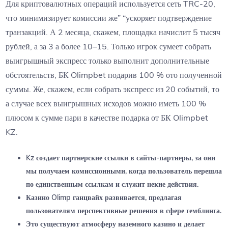
Для криптовалютных операций используется сеть TRC‑20,
что минимизирует комиссии же” “ускоряет подтверждение
транзакций. А 2 месяца, скажем, площадка начислит 5 тысяч
рублей, а за 3 а более 10–15. Только игрок сумеет собрать
выигрышный экспресс только выполнит дополнительные
обстоятельств, БК Olimpbet подарив 100 % ото полученной
суммы. Же, скажем, если собрать экспресс из 20 событий, то
а случае всех выигрышных исходов можно иметь 100 %
плюсом к сумме пари в качестве подарка от БК Olimpbet
KZ.
Kz создает партнерские ссылки в сайты-партнеры, за они
мы получаем комиссионными, когда пользователь перешла
по единственным ссылкам и служит некие действия.
Казино Olimp ганцвайх развивается, предлагая
пользователям перспективные решения в сфере гемблинга.
Это существуют атмосферу наземного казино и делает