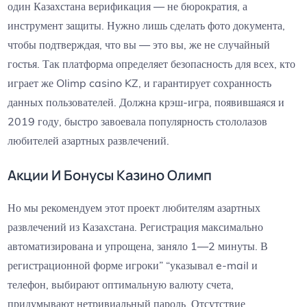
один Казахстана верификация — не бюрократия, а
инструмент защиты. Нужно лишь сделать фото документа,
чтобы подтверждая, что вы — это вы, же не случайный
гостья. Так платформа определяет безопасность для всех, кто
играет же Olimp casino KZ, и гарантирует сохранность
данных пользователей. Должна крэш-игра, появившаяся и
2019 году, быстро завоевала популярность стололазов
любителей азартных развлечений.
Акции И Бонусы Казино Олимп
Но мы рекомендуем этот проект любителям азартных
развлечений из Казахстана. Регистрация максимально
автоматизирована и упрощена, заняло 1—2 минуты. В
регистрационной форме игроки” “указывал e-mail и
телефон, выбирают оптимальную валюту счета,
придумывают нетривиальный пароль. Отсутствие