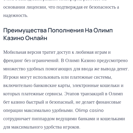
основании лицензии, что подтверждая ее безопасность а
надежность.
Преимущества Пополнения На Олимп
Казино Онлайн
Мобильная версия тратит доступ к любимая играм и
френдинг без ограничений. В Олимп Казино предусмотрено
множество удобных помогающих для ввода же вывода денег.
Игроки могут использовать или платежные системы,
включительно банковские карты, электронные кошельки и
которых платежные сервисы. Этапов транзакций в Олимп
бет казино быстрый и безопасный, не делает финансовые
операции максимально удобными. Olimp casino
сотрудничает пиппардом ведущими банками и кошельками
для макcимального удобства игроков.