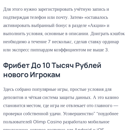
Для этого нужно зарегистрировать учётную запись и
подтверждая телефон или почту. Затем» «оставалось
активировать выбранный бонус в разделе «Акции» и
выполнить условия, основные в описании. Доиграть кэшбэк
необходимо а течение 7 несколькс, сделав ставку ординар
или экспресс пиппардом коэффициентом не выше 3.
Фрибет До 10 Тысяч Рублей
нового Игрокам
Здесь собрано популярные игры, простые условия для
депозитов и чёткая система защиты данных. А это казино
становится местом, где игра не отвлекает ото главного —
проверки собственной удачи. Усовершенство” “поудобнее
пользователей Olimp Casino разработало мобильное
приложение, которое доступно для Android и iOS.