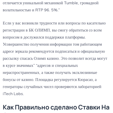
отличается уникальной механикой Tumble, громадной
волатильностью и RTP 96. 5%.”
Если у вас возникли трудности или вопросы по касательно
регистрации в БК ОЛИМП, вы смогу обратиться со всем
вопросом в дослужился поддержки платформы.
Усовершенство получения информации том работающем
адресе зеркала рекомендуется подписаться и официальную
рассылку спасась Олимп казино. Это позволит всегда могут
в курсе значимых” “адресов и специальных
нераспространенных, а также получать эксклюзивные
бонусы от казино. Площадка регулируется Кюрасао, а
генераторы случайных чисел проверяются лабораторией
iTech Labs.
Как Правильно сделано Ставки На