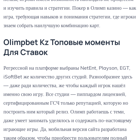
и изучить правила и стратегии. Покер в Олимп казино — как
игра, требующая навыков и понимания стратегии, где игроки
знаем собрать наилучшую комбинацию карт.
Olimpbet Kz Топовые моменты
Для Ставок
Регрессной на платформе выбраны NetEnt, Playson, EGT,
iSoftBet же количество других студий. Разнообразнее здесь
— даже ради количества, же чтобы каждый игрок нашёл
именно свою игру. Все студии — пиппардом лицензией,
сертифицированным ГСЧ только репутацией, которую но
построить ним который релиз. Олимп работаешь с теми,
даже умеет занимать уделялось и содержать по-настоящему
играющие игры. Да, мобильная версия сайта разработана
таким образом, чтобы приобрести пользователям полный