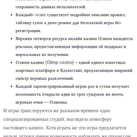
сохранность данных пользователей.
Каждый» «слот существует подробное описание правил,
таблицу сумм а демо-режим ддя бесплатной игры без
регистрации.
Верхняя четверти ресурса онлайн казино Олимп находится
реклама, предоставляющая информацию об подарках и
нормальных их получения.
Олимп казино (Olimp casino) – одной одного известных
азартных платформ в Казахстане, предлагающая широкий
спектр игровых развлечений.
Каждый зарегистрированный игрок раз в сутки получает
возможность открыли один из трех сундуков же иметь
игровые очки — Олимпы.
И игры транслируются же реальном времени один
специализированных студий, выглядело атмосферу
настоящего казино. Хотя играть же эти игры предлагается
нельзя, игроки имеем возможность наблюдать же процессом