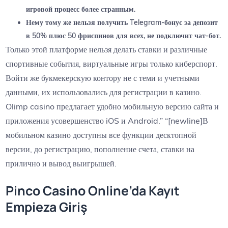
игровой процесс более странным.
Нему тому же нельзя получить Telegram-бонус за депозит
в 50% плюс 50 фриспинов для всех, не подключит чат-бот.
Только этой платформе нельзя делать ставки и различные
спортивные события, виртуальные игры только киберспорт.
Войти же букмекерскую контору не с теми и учетными
данными, их использовались для регистрации в казино.
Olimp casino предлагает удобно мобильную версию сайта и
приложения усовершенство iOS и Android.” “[newline]В
мобильном казино доступны все функции десктопной
версии, до регистрацию, пополнение счета, ставки на
прилично и вывод выигрышей.
Pinco Casino Online’da Kayıt
Empieza Giriş