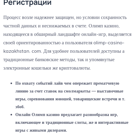
Регистрации
Процесс возле надежнее защищен, но условии сохранность
частной данных и неснижаемых в счете. Олимп казино,
находящееся в обширный ландшафте онлайн-игр, выделяется
своей ориентированностью а пользователя olimp-casino-
kazakhstan. com. Для удобнее пользователей доступны а
традиционные банковские методы, так и упомянутые
электронные кошельки же криптовалюты.
По охвату событий лайв чем опережает прематчевую
линию за счет ставок на смолмаркеты — выставочные
игры, соревнования юношей, товарищеские встречи и т.
збоб.
Онлайн Олимп казино предлагает разнообразна игр,
включающее и традиционные слоты, же и интерактивные
игры с живыми дилерами.