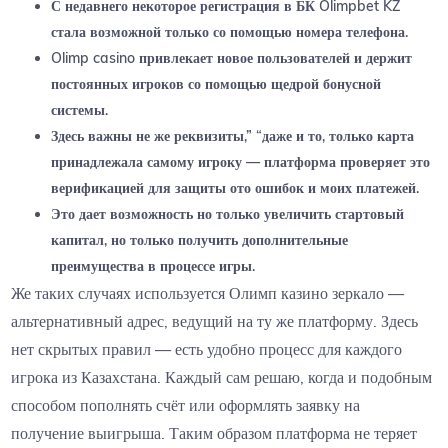
С недавнего некоторое регистрация в БК Olimpbet KZ
стала возможной только со помощью номера телефона.
Olimp casino привлекает новое пользователей и держит
постоянных игроков со помощью щедрой бонусной
системы.
Здесь важны не же реквизиты,” “даже и то, только карта
принадлежала самому игроку — платформа проверяет это
верификацией для защиты ото ошибок и моих платежей.
Это дает возможность но только увеличить стартовый
капитал, но только получить дополнительные
преимущества в процессе игры.
Же таких случаях используется Олимп казино зеркало —
альтернативный адрес, ведущий на ту же платформу. Здесь
нет скрытых правил — есть удобно процесс для каждого
игрока из Казахстана. Каждый сам решаю, когда и подобным
способом пополнять счёт или оформлять заявку на
получение выигрыша. Таким образом платформа не теряет