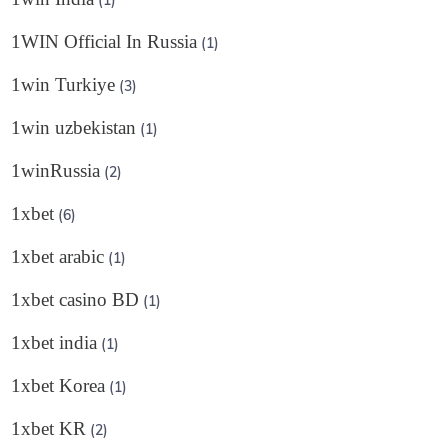
(1)
1WIN Official In Russia
(1)
1win Turkiye
(3)
1win uzbekistan
(1)
1winRussia
(2)
1xbet
(6)
1xbet arabic
(1)
1xbet casino BD
(1)
1xbet india
(1)
1xbet Korea
(1)
1xbet KR
(2)