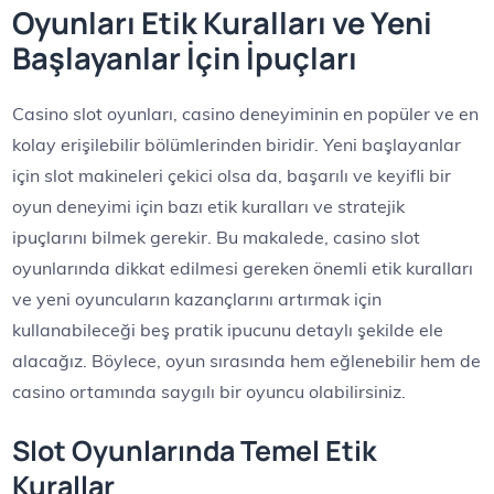
Oyunları Etik Kuralları ve Yeni
Başlayanlar İçin İpuçları
Casino slot oyunları, casino deneyiminin en popüler ve en
kolay erişilebilir bölümlerinden biridir. Yeni başlayanlar
için slot makineleri çekici olsa da, başarılı ve keyifli bir
oyun deneyimi için bazı etik kuralları ve stratejik
ipuçlarını bilmek gerekir. Bu makalede, casino slot
oyunlarında dikkat edilmesi gereken önemli etik kuralları
ve yeni oyuncuların kazançlarını artırmak için
kullanabileceği beş pratik ipucunu detaylı şekilde ele
alacağız. Böylece, oyun sırasında hem eğlenebilir hem de
casino ortamında saygılı bir oyuncu olabilirsiniz.
Slot Oyunlarında Temel Etik
Kurallar