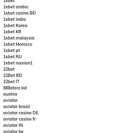
1xbet
1xbet arabic
1xbet casino BD
1xbet india
1xbet Korea
1xbet KR
1xbet malaysia
1xbet Morocco
1xbet pt
1xbet RU
1xbet russian1
22bet
22Bet BD
22bet IT
888starz bd
austria
aviator
aviator brazil
aviator casino DE
aviator casino fr
aviator IN
aviator ke