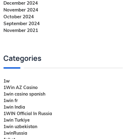
December 2024
November 2024
October 2024
September 2024
November 2021
Categories
1w
1Win AZ Casino
1win casino spanish
1win fr
1win India
1WIN Official In Russia
1win Turkiye
1win uzbekistan
1winRussia