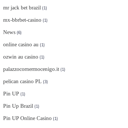
mr jack bet brazil
(1)
mx-bbrbet-casino
(1)
News
(6)
online casino au
(1)
ozwin au casino
(1)
palazzocornermocenigo.it
(1)
pelican casino PL
(3)
Pin UP
(1)
Pin Up Brazil
(1)
Pin UP Online Casino
(1)