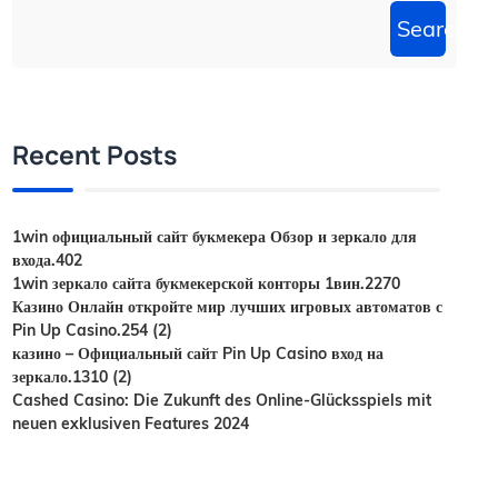
Search
Recent Posts
1win официальный сайт букмекера Обзор и зеркало для
входа.402
1win зеркало сайта букмекерской конторы 1вин.2270
Казино Онлайн откройте мир лучших игровых автоматов с
Pin Up Casino.254 (2)
казино – Официальный сайт Pin Up Casino вход на
зеркало.1310 (2)
Cashed Casino: Die Zukunft des Online-Glücksspiels mit
neuen exklusiven Features 2024