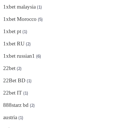
1xbet malaysia
(1)
1xbet Morocco
(5)
1xbet pt
(1)
1xbet RU
(2)
1xbet russian1
(6)
22bet
(2)
22Bet BD
(1)
22bet IT
(1)
888starz bd
(2)
austria
(1)