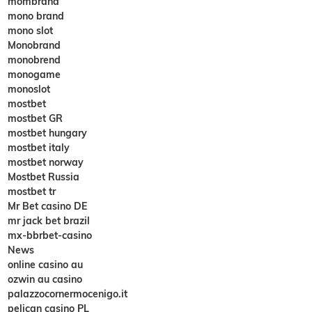
mombrand
mono brand
mono slot
Monobrand
monobrend
monogame
monoslot
mostbet
mostbet GR
mostbet hungary
mostbet italy
mostbet norway
Mostbet Russia
mostbet tr
Mr Bet casino DE
mr jack bet brazil
mx-bbrbet-casino
News
online casino au
ozwin au casino
palazzocornermocenigo.it
pelican casino PL