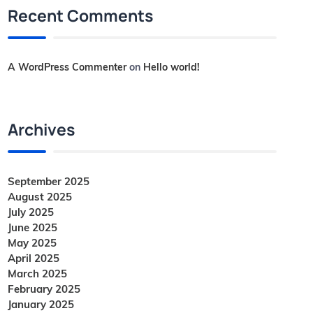
Recent Comments
A WordPress Commenter
on
Hello world!
Archives
September 2025
August 2025
July 2025
June 2025
May 2025
April 2025
March 2025
February 2025
January 2025