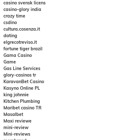
casino svensk licens
casino-glory india
crazy time
csdino
cultura.cosenza.it
dating
elgrecotreviso.it
fortune tiger brazil
Gama Casino
Game
Gas Line Services
glory-casinos tr
KaravanBet Casino
Kasyno Online PL
king johnnie
Kitchen Plumbing
Maribet casino TR
Masalbet
Maxi reviewe
mini-review
Mini-reviews