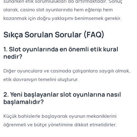
sunarken etik sorumlulukları da artırmaktadır. Sonuç
olarak, casino slot oyunlarında hem eğlenip hem
kazanmak için doğru yaklaşımı benimsemek gerekir.
Sıkça Sorulan Sorular (FAQ)
1. Slot oyunlarında en önemli etik kural
nedir?
Diğer oyunculara ve casinoda çalışanlara saygılı olmak,
etik davranışın temelini oluşturur.
2. Yeni başlayanlar slot oyunlarına nasıl
başlamalıdır?
Küçük bahislerle başlayarak oyunun mekaniklerini
öğrenmeli ve bütçe yönetimine dikkat etmelidirler.