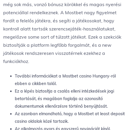
még sok más, vonzó bónusz körökkel és magas nyerési
potenciállal rendelkeznek. A Mostbet nagy figyelmet
fordít a felelős játékra, és segíti a játékosokat, hogy
kontroll alatt tartsák szerencsejáték-használatukat,
megelőzve some sort of túlzott játékot. Ezek a szekciók
biztosítják a platform legfőbb forgalmát, és a new
játékosok rendszeresen visszatérnek ezekhez a
funkciókhoz.
További információkat a Mostbet casino Hungary-ról
ebben a cikkben talál.
Ez a lépés biztosítja a csalás elleni intézkedések jogi
betartását, és magában foglalja az azonosító
dokumentumok ellenőrzésre történő benyújtását.
Az azonban elmondható, hogy a Mostbet at least deposit
casino oldalak közé tartozik.
Az alkalmazás gyors és egyszerű navigációt kínál,