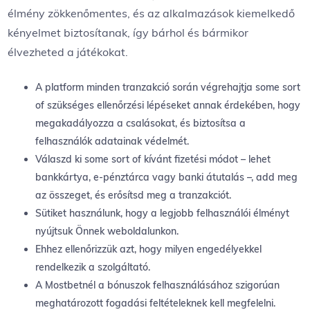
élmény zökkenőmentes, és az alkalmazások kiemelkedő
kényelmet biztosítanak, így bárhol és bármikor
élvezheted a játékokat.
A platform minden tranzakció során végrehajtja some sort
of szükséges ellenőrzési lépéseket annak érdekében, hogy
megakadályozza a csalásokat, és biztosítsa a
felhasználók adatainak védelmét.
Válaszd ki some sort of kívánt fizetési módot – lehet
bankkártya, e-pénztárca vagy banki átutalás –, add meg
az összeget, és erősítsd meg a tranzakciót.
Sütiket használunk, hogy a legjobb felhasználói élményt
nyújtsuk Önnek weboldalunkon.
Ehhez ellenőrizzük azt, hogy milyen engedélyekkel
rendelkezik a szolgáltató.
A Mostbetnél a bónuszok felhasználásához szigorúan
meghatározott fogadási feltételeknek kell megfelelni.