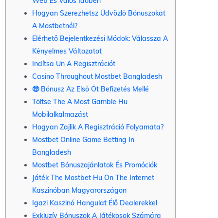
Web És Valós Időben
Hogyan Szerezhetsz Üdvözlő Bónuszokat
A Mostbetnél?
Elérhető Bejelentkezési Módok: Válassza A
Kényelmes Változatot
Indítsa Un A Regisztrációt
Casino Throughout Mostbet Bangladesh
🤑 Bónusz Az Első Öt Befizetés Mellé
Töltse The A Most Gamble Hu
Mobilalkalmazást
Hogyan Zajlik A Regisztráció Folyamata?
Mostbet Online Game Betting In
Bangladesh
Mostbet Bónuszajánlatok És Promóciók
Játék The Mostbet Hu On The Internet
Kaszinóban Magyarországon
Igazi Kaszinó Hangulat Élő Dealerekkel
Exkluzív Bónuszok A Játékosok Számára