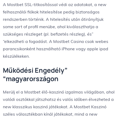
A Mostbet SSL-titkosítással védi az adatokat, a new
felhasználói fiókok hitelesítése pedig biztonságos
rendszerben történik. A hitelesítés után átirányítjuk
some sort of profil menübe, ahol kiválaszthatja a
szükséges részleget (pl. befizetés részleg), és”
“elkezdheti a fogadást. A Mostbet Casino csak webes
parancsikonként használható iPhone vagy apple ipad
készülékeken.
Működési Engedély”
“magyarországon
Merülj el a Mostbet élő-kaszinó izgalmas világában, ahol
valódi osztókkal játszhatsz és valós időben élvezheted a
new klasszikus kaszinó játékokat. A Mostbet Kaszinó
széles választékban kínál játékokat, mind a new