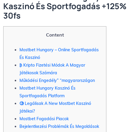
Kaszinó És Sportfogadás +125%
30fs
Content
Mostbet Hungary – Online Sportfogadás
És Kaszinó
₿ Kripto Fizetési Módok A Magyar
Játékosok Számára
Működési Engedély” “magyarországon
Mostbet Hungary Kaszinó És
Sportfogadás Platform
🧐 Legálisak A New Mostbet Kaszinó
Játékai?
Mostbet Fogadási Piacok
Bejelentkezési Problémák És Megoldások