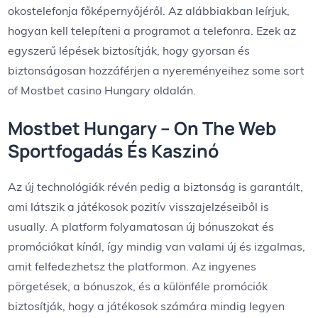
okostelefonja főképernyőjéről. Az alábbiakban leírjuk,
hogyan kell telepíteni a programot a telefonra. Ezek az
egyszerű lépések biztosítják, hogy gyorsan és
biztonságosan hozzáférjen a nyereményeihez some sort
of Mostbet casino Hungary oldalán.
Mostbet Hungary – On The Web
Sportfogadás És Kaszinó
Az új technológiák révén pedig a biztonság is garantált,
ami látszik a játékosok pozitív visszajelzéseiből is
usually. A platform folyamatosan új bónuszokat és
promóciókat kínál, így mindig van valami új és izgalmas,
amit felfedezhetsz the platformon. Az ingyenes
pörgetések, a bónuszok, és a különféle promóciók
biztosítják, hogy a játékosok számára mindig legyen