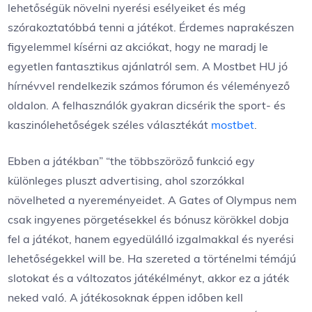
lehetőségük növelni nyerési esélyeiket és még
szórakoztatóbbá tenni a játékot. Érdemes naprakészen
figyelemmel kísérni az akciókat, hogy ne maradj le
egyetlen fantasztikus ajánlatról sem. A Mostbet HU jó
hírnévvel rendelkezik számos fórumon és véleményező
oldalon. A felhasználók gyakran dicsérik the sport- és
kaszinólehetőségek széles választékát
mostbet
.
Ebben a játékban” “the többszöröző funkció egy
különleges pluszt advertising, ahol szorzókkal
növelheted a nyereményeidet. A Gates of Olympus nem
csak ingyenes pörgetésekkel és bónusz körökkel dobja
fel a játékot, hanem egyedülálló izgalmakkal és nyerési
lehetőségekkel will be. Ha szereted a történelmi témájú
slotokat és a változatos játékélményt, akkor ez a játék
neked való. A játékosoknak éppen időben kell