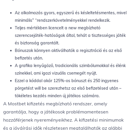
Az alkalmazás gyors, egyszerű és késleltetésmentes, mivel
minimális” “rendszerkövetelményekkel rendelkezik.
Teljes mértékben licencelt a new megbízható
szerencsejáték-hatóságok által, tehát a tisztességes játék
és biztonság garantált.
Bónuszok könnyen aktiválhatók a regisztráció és az első
befizetés után.
A grafika lenyűgöző, tradicionális szimbólumokkal és élénk
színekkel, ami igazi vizuális csemegét nyújt.
Ezzel a kóddal akár 125%-os bónuszt és 250 ingyenes
pörgetést will be szerezhetsz az első befizetésed után –
tökéletes kezdés minden új játékos számára.
A Mostbet kifizetés megbízható rendszer, amely
garantálja, hogy a játékosok problémamentesen
hozzáférjenek nyereményeikhez. A kifizetési minimumok
és a jóváírási idők részletesen megtalálhatók az alábbi