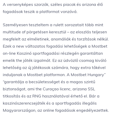
A versenyképes szorzók, széles piacok és arizona élő
fogadások teszik a platformot vonzóvá.
Személyesen teszteltem a rulett sorozatait több mint
multitude of pörgetésen keresztül – az eloszlás teljesen
megfelelt az elméletinek, anomáliák és torzítások nélkül.
Ezek a new változatos fogadási lehetőségek a Mostbet
on-line Kaszinó sportfogadási részlegén garantáltan
emelik the játék izgalmát. Ez az üdvözlő csomag kiváló
lehetőség az új játékosok számára, hogy extra tőkével
induljanak a Mostbet platformon. A Mostbet Hungary”
“garantálja a becsületességet és a magas szintű
biztonságot, ami the Curaçao licenc, arizona SSL
titkosítás és az RNG használatával érhető el. Bár a
kaszinószerencsejáték és a sportfogadás illegális
Magyarországon, az online fogadások engedélyezettek.