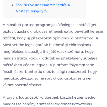
Top-20 Gyakran Ismételt Kérdés A
Mostbet Hungaryről
A Mostbet partnerprogramja különleges lehetőséget
biztosít azoknak, akik szeretnének extra bevételt keresni
azáltal, hogy új játékosokat ajánlanak a platformra. A
Mostbet the legszigorúbb biztonsági előírásoknak
megfelelően biztosítja the játékosok számára, hogy
minden tranzakciójuk, adatuk és játékélményük teljes
mértékben védett legyen. A platform folyamatosan
frissíti és karbantartja a biztonsági rendszereit, hogy
megakadályozza some sort of csalásokat és a nem
kívánt hozzáféréseket.
A „gyors fogadások” widgetnek köszönhetően pedig
mindössze néhány érintéssel fogadhat közvetlenül