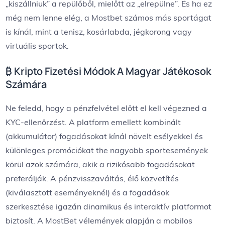
„kiszállniuk” a repülőből, mielőtt az „elrepülne”. És ha ez
még nem lenne elég, a Mostbet számos más sportágat
is kínál, mint a tenisz, kosárlabda, jégkorong vagy
virtuális sportok.
₿ Kripto Fizetési Módok A Magyar Játékosok
Számára
Ne feledd, hogy a pénzfelvétel előtt el kell végezned a
KYC-ellenőrzést. A platform emellett kombinált
(akkumulátor) fogadásokat kínál növelt esélyekkel és
különleges promóciókat the nagyobb sportesemények
körül azok számára, akik a rizikósabb fogadásokat
preferálják. A pénzvisszaváltás, élő közvetítés
(kiválasztott eseményeknél) és a fogadások
szerkesztése igazán dinamikus és interaktív platformot
biztosít. A MostBet vélemények alapján a mobilos