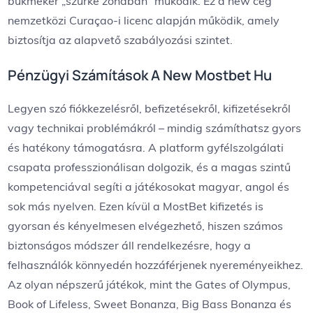
bukméker „szürke zónában” működik. Ez a new cég
nemzetközi Curaçao-i licenc alapján működik, amely
biztosítja az alapvető szabályozási szintet.
Pénzügyi Számítások A New Mostbet Hu
Legyen szó fiókkezelésről, befizetésekről, kifizetésekről
vagy technikai problémákról – mindig számíthatsz gyors
és hatékony támogatásra. A platform gyfélszolgálati
csapata professzionálisan dolgozik, és a magas szintű
kompetenciával segíti a játékosokat magyar, angol és
sok más nyelven. Ezen kívül a MostBet kifizetés is
gyorsan és kényelmesen elvégezhető, hiszen számos
biztonságos módszer áll rendelkezésre, hogy a
felhasználók könnyedén hozzáférjenek nyereményeikhez.
Az olyan népszerű játékok, mint the Gates of Olympus,
Book of Lifeless, Sweet Bonanza, Big Bass Bonanza és