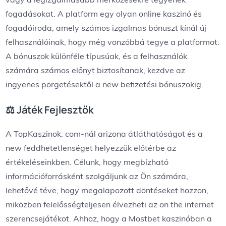
fogadásokat. A platform egy olyan online kaszinó és
fogadóiroda, amely számos izgalmas bónuszt kínál új
felhasználóinak, hogy még vonzóbbá tegye a platformot.
A bónuszok különféle típusúak, és a felhasználók
számára számos előnyt biztosítanak, kezdve az
ingyenes pörgetésektől a new befizetési bónuszokig.
⚖️ Játék Fejlesztők
A TopKaszinok. com-nál arizona átláthatóságot és a
new feddhetetlenséget helyezzük előtérbe az
értékeléseinkben. Célunk, hogy megbízható
információforrásként szolgáljunk az Ön számára,
lehetővé téve, hogy megalapozott döntéseket hozzon,
miközben felelősségteljesen élvezheti az on the internet
szerencsejátékot. Ahhoz, hogy a Mostbet kaszinóban a