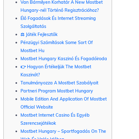
Van Bármilyen Korhatár A New Mostbet
Hungary-nél Történő Regisztrációhoz?
Élő Fogadások És Internet Streaming
Szolgáltatás
⚖️ Játék Fejlesztők
Pénzügyi Számítások Some Sort Of
Mostbet Hu
Mostbet Hungary Kaszinó És Fogadóiroda
👉 Hogyan Értékeljük The Mostbet
Kaszinót?
Tanulmányozza A Mostbet Szabályait
Partneri Program Mostbet Hungary
Mobile Edition And Application Of Mostbet
Official Website
Mostbet Internet Casino És Egyéb
Szerencsejátékok
Mostbet Hungary – Sportfogadás On The