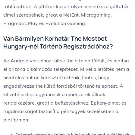
táblázatban. A játékok között olyan vezető szolgáltatók
címei szerepelnek, great a NetEnt, Microgaming,
Pragmatic Play és Evolution Gaming.
Van Bármilyen Korhatár The Mostbet
Hungary-nél Történő Regisztrációhoz?
Az Android verzióhoz töltse the a telepítőfájlt, és indítsa
el arizona alkalmazás telepítését. Mivel a letöltés nem a
hivatalos bolton keresztül történik, fontos, hogy
engedélyezze the külső forrásból történő telepítést. A
kifizetésekhez ugyanazok a módszerek állnak
rendelkezésre, great a befizetésekhez. Ez kényelmet és
rugalmasságot biztosít a pénzügyek kezelésében a
platformon.