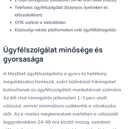
E-mail támogatás (általában 24-48 órán belül válasz)
Telefonos ügyfélszolgálat (bizonyos nyelveken és
időszakokban)
GYIK szekció a weboldalon
Közösségi média platformokon való ügyféltámogatás
Ügyfélszolgálat minősége és
gyorsasága
A Mostbet ügyfélszolgálata a gyors és hatékony
megoldásokra törekszik, ezért különböző tréningeket
biztosítanak az ügyfélszolgálati munkatársak számára.
Az élő chat támogatás jellemzően 1-3 perc alatt
válaszol, amivel minimálisra csökkentik a várakozási
időt. Az e-mailes megkeresések esetében a válaszidő
leggyakrabban 24-48 óra között mozog, azonban