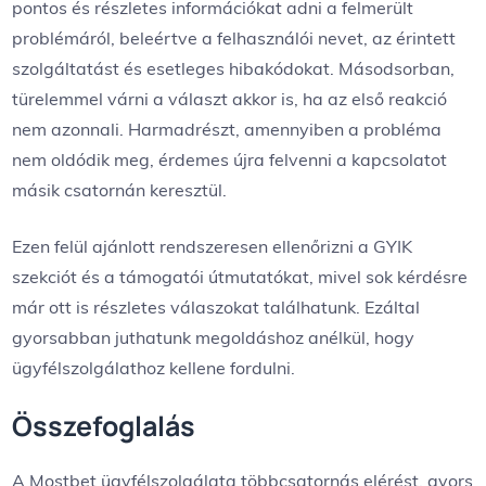
pontos és részletes információkat adni a felmerült
problémáról, beleértve a felhasználói nevet, az érintett
szolgáltatást és esetleges hibakódokat. Másodsorban,
türelemmel várni a választ akkor is, ha az első reakció
nem azonnali. Harmadrészt, amennyiben a probléma
nem oldódik meg, érdemes újra felvenni a kapcsolatot
másik csatornán keresztül.
Ezen felül ajánlott rendszeresen ellenőrizni a GYIK
szekciót és a támogatói útmutatókat, mivel sok kérdésre
már ott is részletes válaszokat találhatunk. Ezáltal
gyorsabban juthatunk megoldáshoz anélkül, hogy
ügyfélszolgálathoz kellene fordulni.
Összefoglalás
A Mostbet ügyfélszolgálata többcsatornás elérést, gyors