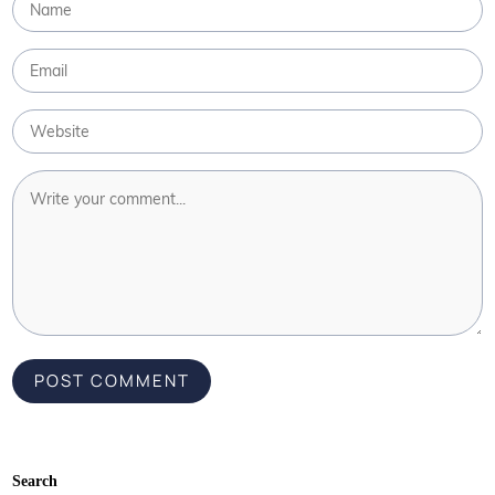
Search