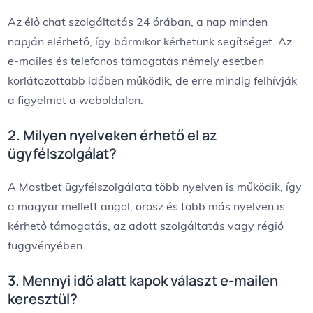
Az élő chat szolgáltatás 24 órában, a nap minden
napján elérhető, így bármikor kérhetünk segítséget. Az
e-mailes és telefonos támogatás némely esetben
korlátozottabb időben működik, de erre mindig felhívják
a figyelmet a weboldalon.
2. Milyen nyelveken érhető el az
ügyfélszolgálat?
A Mostbet ügyfélszolgálata több nyelven is működik, így
a magyar mellett angol, orosz és több más nyelven is
kérhető támogatás, az adott szolgáltatás vagy régió
függvényében.
3. Mennyi idő alatt kapok választ e-mailen
keresztül?