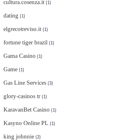
cultura.cosenza.it
(1)
dating
(1)
elgrecotreviso.it
(1)
fortune tiger brazil
(1)
Gama Casino
(1)
Game
(1)
Gas Line Services
(3)
glory-casinos tr
(1)
KaravanBet Casino
(1)
Kasyno Online PL
(1)
king johnnie
(2)