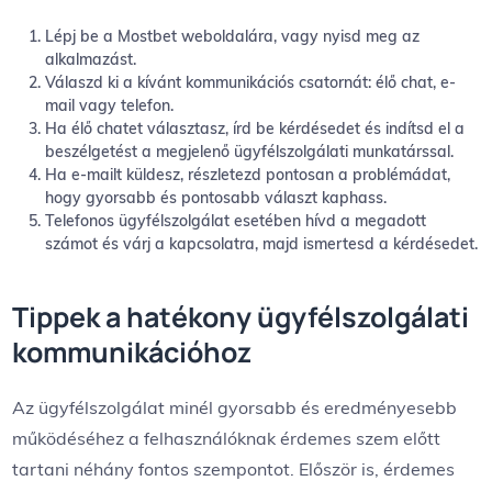
Lépj be a Mostbet weboldalára, vagy nyisd meg az
alkalmazást.
Válaszd ki a kívánt kommunikációs csatornát: élő chat, e-
mail vagy telefon.
Ha élő chatet választasz, írd be kérdésedet és indítsd el a
beszélgetést a megjelenő ügyfélszolgálati munkatárssal.
Ha e-mailt küldesz, részletezd pontosan a problémádat,
hogy gyorsabb és pontosabb választ kaphass.
Telefonos ügyfélszolgálat esetében hívd a megadott
számot és várj a kapcsolatra, majd ismertesd a kérdésedet.
Tippek a hatékony ügyfélszolgálati
kommunikációhoz
Az ügyfélszolgálat minél gyorsabb és eredményesebb
működéséhez a felhasználóknak érdemes szem előtt
tartani néhány fontos szempontot. Először is, érdemes