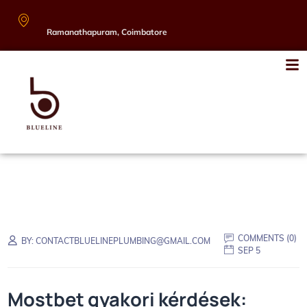
Ramanathapuram, Coimbatore
COMMENTS (
0
)
BY:
CONTACTBLUELINEPLUMBING@GMAIL.COM
SEP 5
Mostbet gyakori kérdések: