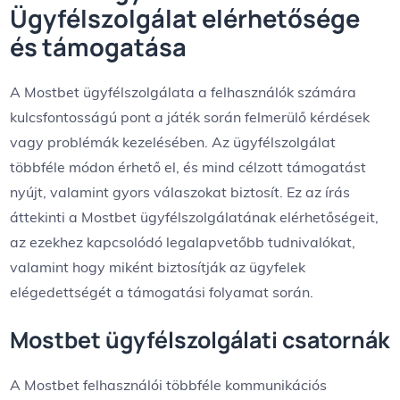
Ügyfélszolgálat elérhetősége
és támogatása
A Mostbet ügyfélszolgálata a felhasználók számára
kulcsfontosságú pont a játék során felmerülő kérdések
vagy problémák kezelésében. Az ügyfélszolgálat
többféle módon érhető el, és mind célzott támogatást
nyújt, valamint gyors válaszokat biztosít. Ez az írás
áttekinti a Mostbet ügyfélszolgálatának elérhetőségeit,
az ezekhez kapcsolódó legalapvetőbb tudnivalókat,
valamint hogy miként biztosítják az ügyfelek
elégedettségét a támogatási folyamat során.
Mostbet ügyfélszolgálati csatornák
A Mostbet felhasználói többféle kommunikációs