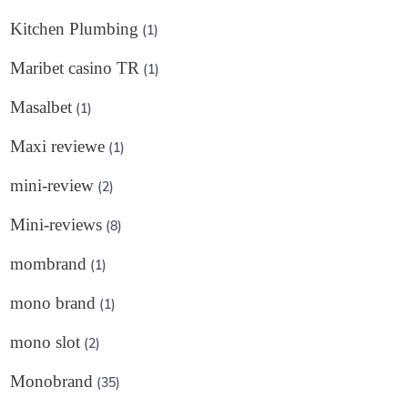
Kitchen Plumbing
(1)
Maribet casino TR
(1)
Masalbet
(1)
Maxi reviewe
(1)
mini-review
(2)
Mini-reviews
(8)
mombrand
(1)
mono brand
(1)
mono slot
(2)
Monobrand
(35)