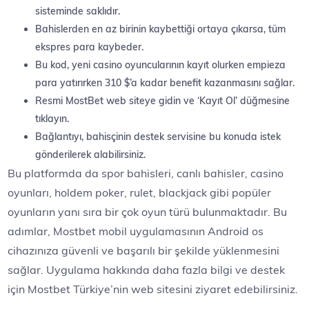
sisteminde saklıdır.
Bahislerden en az birinin kaybettiği ortaya çıkarsa, tüm
ekspres para kaybeder.
Bu kod, yeni casino oyuncularının kayıt olurken empieza
para yatırırken 310 $’a kadar benefit kazanmasını sağlar.
Resmi MostBet web siteye gidin ve ‘Kayıt Ol’ düğmesine
tıklayın.
Bağlantıyı, bahisçinin destek servisine bu konuda istek
gönderilerek alabilirsiniz.
Bu platformda da spor bahisleri, canlı bahisler, casino
oyunları, holdem poker, rulet, blackjack gibi popüler
oyunların yanı sıra bir çok oyun türü bulunmaktadır. Bu
adımlar, Mostbet mobil uygulamasının Android os
cihazınıza güvenli ve başarılı bir şekilde yüklenmesini
sağlar. Uygulama hakkında daha fazla bilgi ve destek
için Mostbet Türkiye’nin web sitesini ziyaret edebilirsiniz.