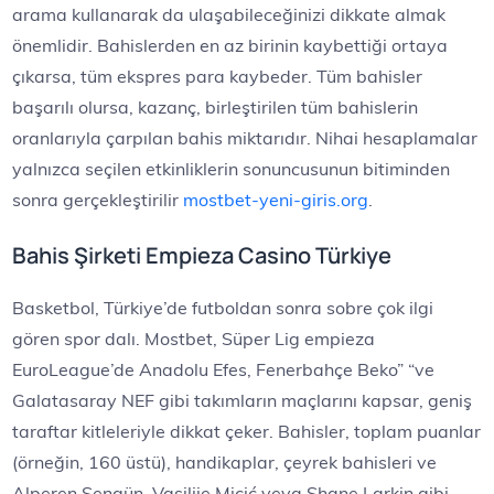
arama kullanarak da ulaşabileceğinizi dikkate almak
önemlidir. Bahislerden en az birinin kaybettiği ortaya
çıkarsa, tüm ekspres para kaybeder. Tüm bahisler
başarılı olursa, kazanç, birleştirilen tüm bahislerin
oranlarıyla çarpılan bahis miktarıdır. Nihai hesaplamalar
yalnızca seçilen etkinliklerin sonuncusunun bitiminden
sonra gerçekleştirilir
mostbet-yeni-giris.org
.
Bahis Şirketi Empieza Casino Türkiye
Basketbol, Türkiye’de futboldan sonra sobre çok ilgi
gören spor dalı. Mostbet, Süper Lig empieza
EuroLeague’de Anadolu Efes, Fenerbahçe Beko” “ve
Galatasaray NEF gibi takımların maçlarını kapsar, geniş
taraftar kitleleriyle dikkat çeker. Bahisler, toplam puanlar
(örneğin, 160 üstü), handikaplar, çeyrek bahisleri ve
Alperen Şengün, Vasilije Micić veya Shane Larkin gibi