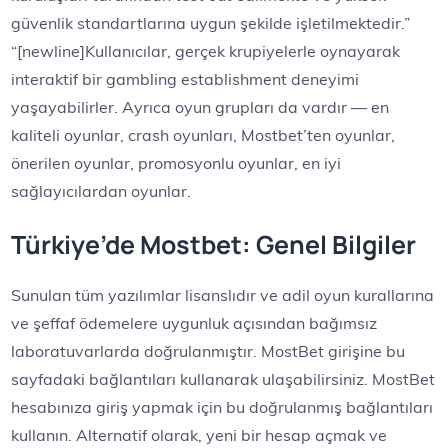
güvenlik standartlarına uygun şekilde işletilmektedir.”
“[newline]Kullanıcılar, gerçek krupiyelerle oynayarak
interaktif bir gambling establishment deneyimi
yaşayabilirler. Ayrıca oyun grupları da vardır — en
kaliteli oyunlar, crash oyunları, Mostbet’ten oyunlar,
önerilen oyunlar, promosyonlu oyunlar, en iyi
sağlayıcılardan oyunlar.
Türkiye’de Mostbet: Genel Bilgiler
Sunulan tüm yazılımlar lisanslıdır ve adil oyun kurallarına
ve şeffaf ödemelere uygunluk açısından bağımsız
laboratuvarlarda doğrulanmıştır. MostBet girişine bu
sayfadaki bağlantıları kullanarak ulaşabilirsiniz. MostBet
hesabınıza giriş yapmak için bu doğrulanmış bağlantıları
kullanın. Alternatif olarak, yeni bir hesap açmak ve