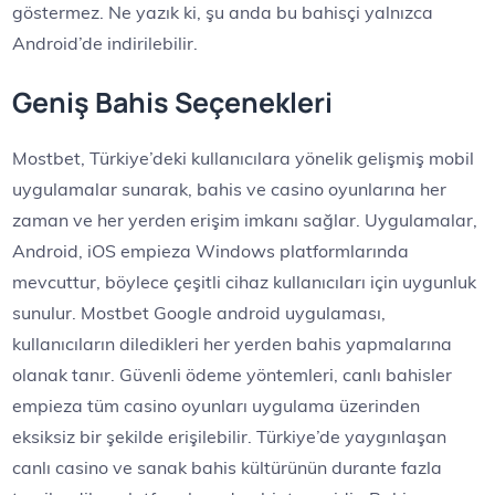
göstermez. Ne yazık ki, şu anda bu bahisçi yalnızca
Android’de indirilebilir.
Geniş Bahis Seçenekleri
Mostbet, Türkiye’deki kullanıcılara yönelik gelişmiş mobil
uygulamalar sunarak, bahis ve casino oyunlarına her
zaman ve her yerden erişim imkanı sağlar. Uygulamalar,
Android, iOS empieza Windows platformlarında
mevcuttur, böylece çeşitli cihaz kullanıcıları için uygunluk
sunulur. Mostbet Google android uygulaması,
kullanıcıların diledikleri her yerden bahis yapmalarına
olanak tanır. Güvenli ödeme yöntemleri, canlı bahisler
empieza tüm casino oyunları uygulama üzerinden
eksiksiz bir şekilde erişilebilir. Türkiye’de yaygınlaşan
canlı casino ve sanak bahis kültürünün durante fazla