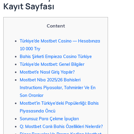
Kayıt Sayfası
Content
Türkiye’de Mostbet Casino — Hesabınıza
10 000 Try
Bahis Şirketi Empieza Casino Türkiye
Türkiye’de Mostbet: Genel Bilgiler
Mostbet’e Nasıl Giriş Yapılır?
Mostbet Nba 2025/26 Bahisleri
Instructions Piyasalar, Tahminler Ve En
Son Oranlar
Mostbet’in Türkiye’deki Popülerliği: Bahis
Piyasasında Öncü
Sorunsuz Para Çekme İpuçları
Q: Mostbet Canlı Bahis Özellikleri Nelerdir?