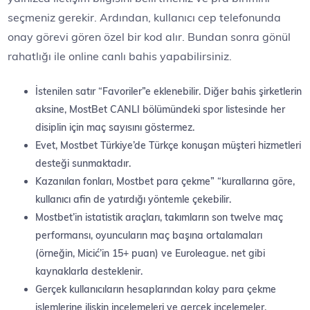
seçmeniz gerekir. Ardından, kullanıcı cep telefonunda
onay görevi gören özel bir kod alır. Bundan sonra gönül
rahatlığı ile online canlı bahis yapabilirsiniz.
İstenilen satır “Favoriler”e eklenebilir. Diğer bahis şirketlerin
aksine, MostBet CANLI bölümündeki spor listesinde her
disiplin için maç sayısını göstermez.
Evet, Mostbet Türkiye’de Türkçe konuşan müşteri hizmetleri
desteği sunmaktadır.
Kazanılan fonları, Mostbet para çekme” “kurallarına göre,
kullanıcı afin de yatırdığı yöntemle çekebilir.
Mostbet’in istatistik araçları, takımların son twelve maç
performansı, oyuncuların maç başına ortalamaları
(örneğin, Micić’in 15+ puan) ve Euroleague. net gibi
kaynaklarla desteklenir.
Gerçek kullanıcıların hesaplarından kolay para çekme
işlemlerine ilişkin incelemeleri ve gerçek incelemeler,