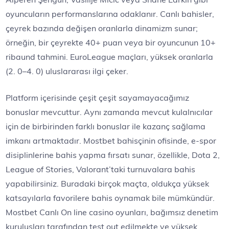
oyuncuların performanslarına odaklanır. Canlı bahisler,
çeyrek bazında değişen oranlarla dinamizm sunar;
örneğin, bir çeyrekte 40+ puan veya bir oyuncunun 10+
ribaund tahmini. EuroLeague maçları, yüksek oranlarla
(2. 0–4. 0) uluslararası ilgi çeker.
Platform içerisinde çeşit çeşit sayamayacağımız
bonuslar mevcuttur. Aynı zamanda mevcut kulalnıcılar
için de birbirinden farklı bonuslar ile kazanç sağlama
imkanı artmaktadır. Mostbet bahisçinin ofisinde, e-spor
disiplinlerine bahis yapma fırsatı sunar, özellikle, Dota 2,
League of Stories, Valorant’taki turnuvalara bahis
yapabilirsiniz. Buradaki birçok maçta, oldukça yüksek
katsayılarla favorilere bahis oynamak bile mümkündür.
Mostbet Canlı On line casino oyunları, bağımsız denetim
kuruluşları tarafından test out edilmekte ve yüksek