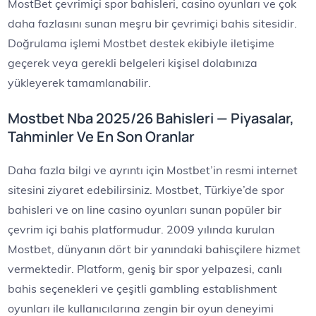
MostBet çevrimiçi spor bahisleri, casino oyunları ve çok
daha fazlasını sunan meşru bir çevrimiçi bahis sitesidir.
Doğrulama işlemi Mostbet destek ekibiyle iletişime
geçerek veya gerekli belgeleri kişisel dolabınıza
yükleyerek tamamlanabilir.
Mostbet Nba 2025/26 Bahisleri — Piyasalar,
Tahminler Ve En Son Oranlar
Daha fazla bilgi ve ayrıntı için Mostbet’in resmi internet
sitesini ziyaret edebilirsiniz. Mostbet, Türkiye’de spor
bahisleri ve on line casino oyunları sunan popüler bir
çevrim içi bahis platformudur. 2009 yılında kurulan
Mostbet, dünyanın dört bir yanındaki bahisçilere hizmet
vermektedir. Platform, geniş bir spor yelpazesi, canlı
bahis seçenekleri ve çeşitli gambling establishment
oyunları ile kullanıcılarına zengin bir oyun deneyimi