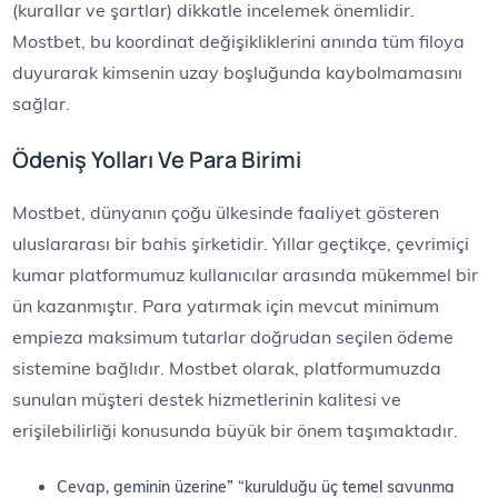
(kurallar ve şartlar) dikkatle incelemek önemlidir.
Mostbet, bu koordinat değişikliklerini anında tüm filoya
duyurarak kimsenin uzay boşluğunda kaybolmamasını
sağlar.
Ödeniş Yolları Ve Para Birimi
Mostbet, dünyanın çoğu ülkesinde faaliyet gösteren
uluslararası bir bahis şirketidir. Yıllar geçtikçe, çevrimiçi
kumar platformumuz kullanıcılar arasında mükemmel bir
ün kazanmıştır. Para yatırmak için mevcut minimum
empieza maksimum tutarlar doğrudan seçilen ödeme
sistemine bağlıdır. Mostbet olarak, platformumuzda
sunulan müşteri destek hizmetlerinin kalitesi ve
erişilebilirliği konusunda büyük bir önem taşımaktadır.
Cevap, geminin üzerine” “kurulduğu üç temel savunma