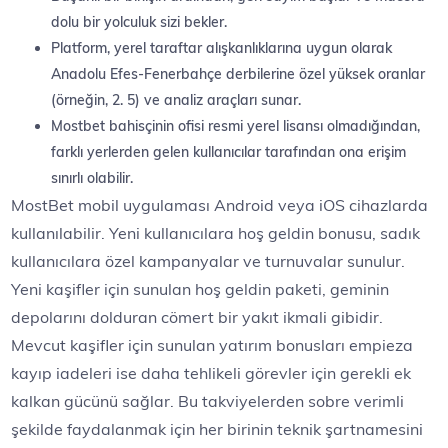
dolu bir yolculuk sizi bekler.
Platform, yerel taraftar alışkanlıklarına uygun olarak
Anadolu Efes-Fenerbahçe derbilerine özel yüksek oranlar
(örneğin, 2. 5) ve analiz araçları sunar.
Mostbet bahisçinin ofisi resmi yerel lisansı olmadığından,
farklı yerlerden gelen kullanıcılar tarafından ona erişim
sınırlı olabilir.
MostBet mobil uygulaması Android veya iOS cihazlarda
kullanılabilir. Yeni kullanıcılara hoş geldin bonusu, sadık
kullanıcılara özel kampanyalar ve turnuvalar sunulur.
Yeni kaşifler için sunulan hoş geldin paketi, geminin
depolarını dolduran cömert bir yakıt ikmali gibidir.
Mevcut kaşifler için sunulan yatırım bonusları empieza
kayıp iadeleri ise daha tehlikeli görevler için gerekli ek
kalkan gücünü sağlar. Bu takviyelerden sobre verimli
şekilde faydalanmak için her birinin teknik şartnamesini