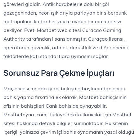
görevleri gibidir. Antik harabelerle dolu bir çöl
gezegeninden, neon ışıklarıyla parlayan bir siberpunk
metropolüne kadar her zevke uygun bir macera sizi
bekliyor. Evet, Mostbet web sitesi Curacao Gaming
Authority tarafından lisanslanmıştır. Curaçao lisansı,
operatörün güvenlik, adalet, dürüstlük ve diğer önemli
faktörlerde katı standartlara uymasını sağlar.
Sorunsuz Para Çekme İpuçları
Maç öncesi modda (yani buluşma başlamadan önce)
bahis yapma fırsatına ek olarak, Mostbet bahisçisinin
ofisinin bahisçileri Canlı bahis de oynayabilir.
Mostbetoyna. com, Türkiye’deki kullanıcılar için Mostbet
sitesi hakkında detaylı bilgiler sunmaktadır. Bu sitenin
içeriği, yalnızca çevrim içi bahis oynamanın yasal olduğu