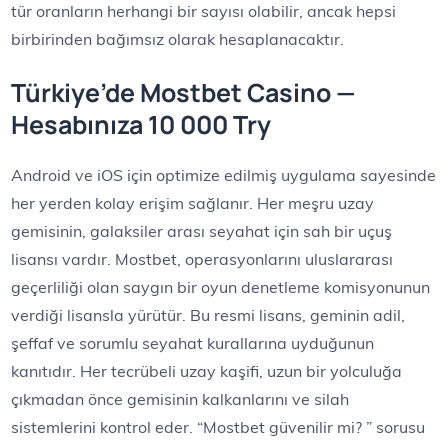
tür oranların herhangi bir sayısı olabilir, ancak hepsi
birbirinden bağımsız olarak hesaplanacaktır.
Türkiye’de Mostbet Casino —
Hesabınıza 10 000 Try
Android ve iOS için optimize edilmiş uygulama sayesinde
her yerden kolay erişim sağlanır. Her meşru uzay
gemisinin, galaksiler arası seyahat için sah bir uçuş
lisansı vardır. Mostbet, operasyonlarını uluslararası
geçerliliği olan saygın bir oyun denetleme komisyonunun
verdiği lisansla yürütür. Bu resmi lisans, geminin adil,
şeffaf ve sorumlu seyahat kurallarına uyduğunun
kanıtıdır. Her tecrübeli uzay kaşifi, uzun bir yolculuğa
çıkmadan önce gemisinin kalkanlarını ve silah
sistemlerini kontrol eder. “Mostbet güvenilir mi? ” sorusu