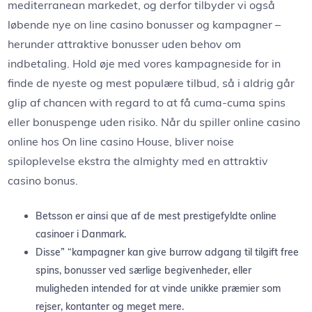
mediterranean markedet, og derfor tilbyder vi også
løbende nye on line casino bonusser og kampagner –
herunder attraktive bonusser uden behov om
indbetaling. Hold øje med vores kampagneside for in
finde de nyeste og mest populære tilbud, så i aldrig går
glip af chancen with regard to at få cuma-cuma spins
eller bonuspenge uden risiko. Når du spiller online casino
online hos On line casino House, bliver noise
spiloplevelse ekstra the almighty med en attraktiv
casino bonus.
Betsson er ainsi que af de mest prestigefyldte online
casinoer i Danmark.
Disse” “kampagner kan give burrow adgang til tilgift free
spins, bonusser ved særlige begivenheder, eller
muligheden intended for at vinde unikke præmier som
rejser, kontanter og meget mere.