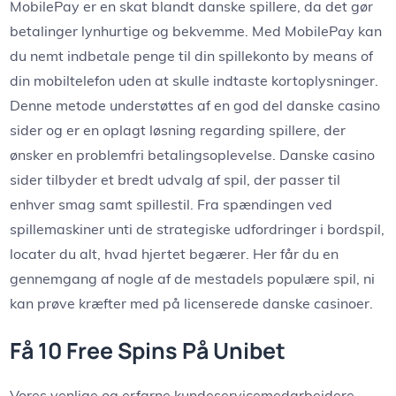
MobilePay er en skat blandt danske spillere, da det gør
betalinger lynhurtige og bekvemme. Med MobilePay kan
du nemt indbetale penge til din spillekonto by means of
din mobiltelefon uden at skulle indtaste kortoplysninger.
Denne metode understøttes af en god del danske casino
sider og er en oplagt løsning regarding spillere, der
ønsker en problemfri betalingsoplevelse. Danske casino
sider tilbyder et bredt udvalg af spil, der passer til
enhver smag samt spillestil. Fra spændingen ved
spillemaskiner unti de strategiske udfordringer i bordspil,
locater du alt, hvad hjertet begærer. Her får du en
gennemgang af nogle af de mestadels populære spil, ni
kan prøve kræfter med på licenserede danske casinoer.
Få 10 Free Spins På Unibet
Vores venlige og erfarne kundeservicemedarbejdere