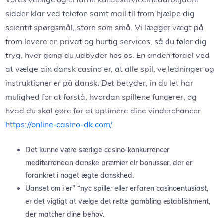
sidder klar ved telefon samt mail til from hjælpe dig
scientif spørgsmål, store som små. Vi lægger vægt på
from levere en privat og hurtig services, så du føler dig
tryg, hver gang du udbyder hos os. En anden fordel ved
at vælge ain dansk casino er, at alle spil, vejledninger og
instruktioner er på dansk. Det betyder, in du let har
mulighed for at forstå, hvordan spillene fungerer, og
hvad du skal gøre for at optimere dine vinderchancer
https://online-casino-dk.com/
.
Det kunne være særlige casino-konkurrencer
mediterranean danske præmier elr bonusser, der er
forankret i noget ægte danskhed.
Uanset om i er” “nyc spiller eller erfaren casinoentusiast,
er det vigtigt at vælge det rette gambling establishment,
der matcher dine behov.