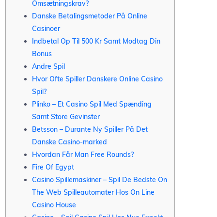
Omsætningskrav?
Danske Betalingsmetoder På Online
Casinoer
Indbetal Op Til 500 Kr Samt Modtag Din
Bonus
Andre Spil
Hvor Ofte Spiller Danskere Online Casino
Spil?
Plinko – Et Casino Spil Med Spænding
Samt Store Gevinster
Betsson – Durante Ny Spiller På Det
Danske Casino-marked
Hvordan Får Man Free Rounds?
Fire Of Egypt
Casino Spillemaskiner – Spil De Bedste On
The Web Spilleautomater Hos On Line
Casino House