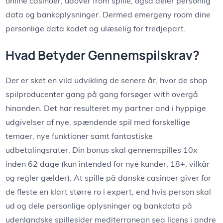
online casinoer, udover from spille, også deler personlig
data og bankoplysninger. Dermed emergeny room dine
personlige data kodet og ulæselig for tredjepart.
Hvad Betyder Gennemspilskrav?
Der er sket en vild udvikling de senere år, hvor de shop
spilproducenter gang på gang forsøger with overgå
hinanden. Det har resulteret my partner and i hyppige
udgivelser af nye, spændende spil med forskellige
temaer, nye funktioner samt fantastiske
udbetalingsrater. Din bonus skal gennemspilles 10x
inden 62 dage (kun intended for nye kunder, 18+, vilkår
og regler gælder). At spille på danske casinoer giver for
de fleste en klart større ro i expert, end hvis person skal
ud og dele personlige oplysninger og bankdata på
udenlandske spillesider mediterranean sea licens i andre