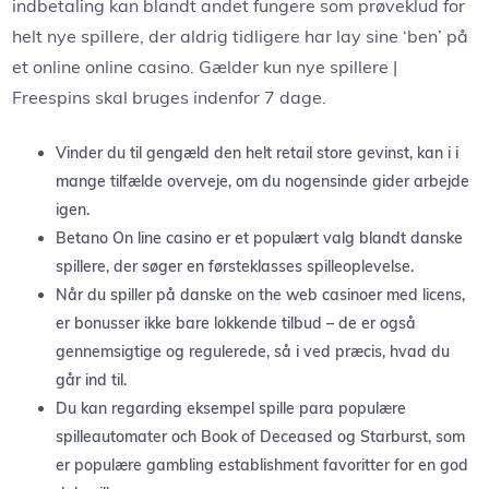
indbetaling kan blandt andet fungere som prøveklud for
helt nye spillere, der aldrig tidligere har lay sine ‘ben’ på
et online online casino. Gælder kun nye spillere |
Freespins skal bruges indenfor 7 dage.
Vinder du til gengæld den helt retail store gevinst, kan i i
mange tilfælde overveje, om du nogensinde gider arbejde
igen.
Betano On line casino er et populært valg blandt danske
spillere, der søger en førsteklasses spilleoplevelse.
Når du spiller på danske on the web casinoer med licens,
er bonusser ikke bare lokkende tilbud – de er også
gennemsigtige og regulerede, så i ved præcis, hvad du
går ind til.
Du kan regarding eksempel spille para populære
spilleautomater och Book of Deceased og Starburst, som
er populære gambling establishment favoritter for en god