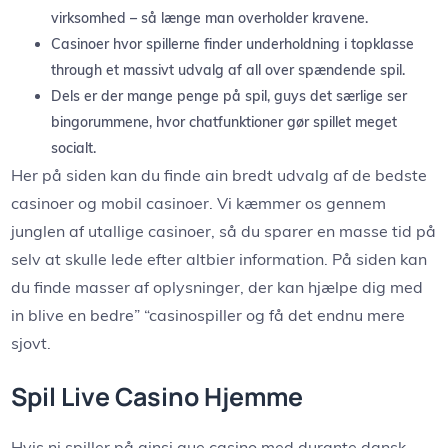
virksomhed – så længe man overholder kravene.
Casinoer hvor spillerne finder underholdning i topklasse
through et massivt udvalg af all over spændende spil.
Dels er der mange penge på spil, guys det særlige ser
bingorummene, hvor chatfunktioner gør spillet meget
socialt.
Her på siden kan du finde ain bredt udvalg af de bedste
casinoer og mobil casinoer. Vi kæmmer os gennem
junglen af utallige casinoer, så du sparer en masse tid på
selv at skulle lede efter altbier information. På siden kan
du finde masser af oplysninger, der kan hjælpe dig med
in blive en bedre” “casinospiller og få det endnu mere
sjovt.
Spil Live Casino Hjemme
Hvis ni spiller på ainsi que casino med durante dansk