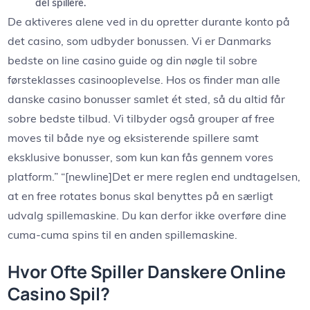
del spillere.
De aktiveres alene ved in du opretter durante konto på
det casino, som udbyder bonussen. Vi er Danmarks
bedste on line casino guide og din nøgle til sobre
førsteklasses casinooplevelse. Hos os finder man alle
danske casino bonusser samlet ét sted, så du altid får
sobre bedste tilbud. Vi tilbyder også grouper af free
moves til både nye og eksisterende spillere samt
eksklusive bonusser, som kun kan fås gennem vores
platform.” “[newline]Det er mere reglen end undtagelsen,
at en free rotates bonus skal benyttes på en særligt
udvalg spillemaskine. Du kan derfor ikke overføre dine
cuma-cuma spins til en anden spillemaskine.
Hvor Ofte Spiller Danskere Online
Casino Spil?