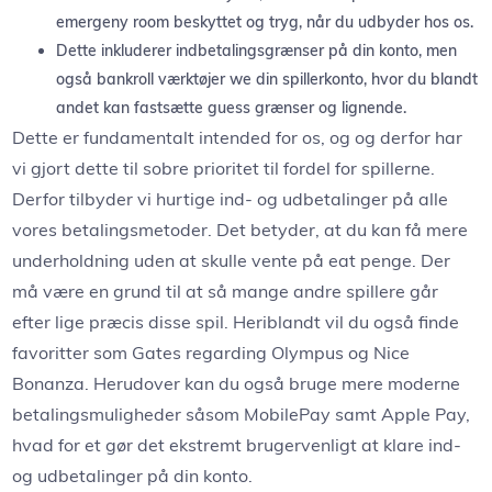
emergeny room beskyttet og tryg, når du udbyder hos os.
Dette inkluderer indbetalingsgrænser på din konto, men
også bankroll værktøjer we din spillerkonto, hvor du blandt
andet kan fastsætte guess grænser og lignende.
Dette er fundamentalt intended for os, og og derfor har
vi gjort dette til sobre prioritet til fordel for spillerne.
Derfor tilbyder vi hurtige ind- og udbetalinger på alle
vores betalingsmetoder. Det betyder, at du kan få mere
underholdning uden at skulle vente på eat penge. Der
må være en grund til at så mange andre spillere går
efter lige præcis disse spil. Heriblandt vil du også finde
favoritter som Gates regarding Olympus og Nice
Bonanza. Herudover kan du også bruge mere moderne
betalingsmuligheder såsom MobilePay samt Apple Pay,
hvad for et gør det ekstremt brugervenligt at klare ind-
og udbetalinger på din konto.