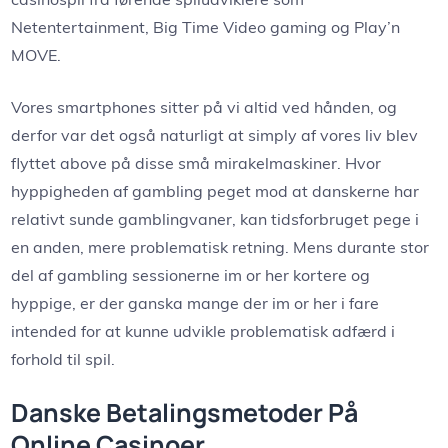
Netentertainment, Big Time Video gaming og Play’n
MOVE.
Vores smartphones sitter på vi altid ved hånden, og
derfor var det også naturligt at simply af vores liv blev
flyttet above på disse små mirakelmaskiner. Hvor
hyppigheden af gambling peget mod at danskerne har
relativt sunde gamblingvaner, kan tidsforbruget pege i
en anden, mere problematisk retning. Mens durante stor
del af gambling sessionerne im or her kortere og
hyppige, er der ganska mange der im or her i fare
intended for at kunne udvikle problematisk adfærd i
forhold til spil.
Danske Betalingsmetoder På
Online Casinoer