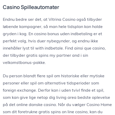
Casino Spilleautomater
Endnu bedre ser det, at Vitrina Casino også tilbyder
løbende kampagner, så man hele tidsplan kan holde
gryden i kog. En casino bonus uden indbetaling er et
perfekt valg, hvis duer nybegynder, og endnu ikke
innehåller lyst til with indbetale. Find ainsi que casino,
der tilbyder gratis spins my partner and i sin
velkomstbonus-pakke.
Du person blandt flere spil om historiske eller mytiske
personer eller spil om alternative tidsperioder som
foreign exchange. Derfor kan i uden tvivl finde et spil,
som kan give lige netop dig living area bedste oplevelse
på det online danske casino. Når du vælger Casino Home
som dit foretrukne gratis spins on line casino, kan du