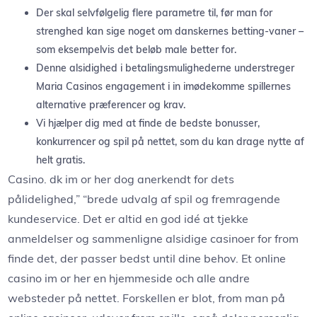
Der skal selvfølgelig flere parametre til, før man for
strenghed kan sige noget om danskernes betting-vaner –
som eksempelvis det beløb male better for.
Denne alsidighed i betalingsmulighederne understreger
Maria Casinos engagement i in imødekomme spillernes
alternative præferencer og krav.
Vi hjælper dig med at finde de bedste bonusser,
konkurrencer og spil på nettet, som du kan drage nytte af
helt gratis.
Casino. dk im or her dog anerkendt for dets
pålidelighed,” “brede udvalg af spil og fremragende
kundeservice. Det er altid en god idé at tjekke
anmeldelser og sammenligne alsidige casinoer for from
finde det, der passer bedst until dine behov. Et online
casino im or her en hjemmeside och alle andre
websteder på nettet. Forskellen er blot, from man på