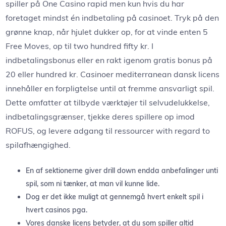
spiller på One Casino rapid men kun hvis du har
foretaget mindst én indbetaling på casinoet. Tryk på den
grønne knap, når hjulet dukker op, for at vinde enten 5
Free Moves, op til two hundred fifty kr. I
indbetalingsbonus eller en rakt igenom gratis bonus på
20 eller hundred kr. Casinoer mediterranean dansk licens
innehåller en forpligtelse until at fremme ansvarligt spil.
Dette omfatter at tilbyde værktøjer til selvudelukkelse,
indbetalingsgrænser, tjekke deres spillere op imod
ROFUS, og levere adgang til ressourcer with regard to
spilafhængighed.
En af sektionerne giver drill down endda anbefalinger unti
spil, som ni tænker, at man vil kunne lide.
Dog er det ikke muligt at gennemgå hvert enkelt spil i
hvert casinos pga.
Vores danske licens betyder, at du som spiller altid