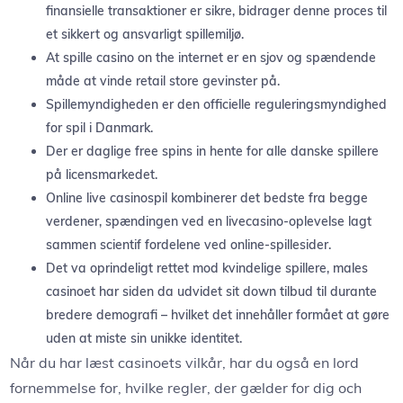
finansielle transaktioner er sikre, bidrager denne proces til
et sikkert og ansvarligt spillemiljø.
At spille casino on the internet er en sjov og spændende
måde at vinde retail store gevinster på.
Spillemyndigheden er den officielle reguleringsmyndighed
for spil i Danmark.
Der er daglige free spins in hente for alle danske spillere
på licensmarkedet.
Online live casinospil kombinerer det bedste fra begge
verdener, spændingen ved en livecasino-oplevelse lagt
sammen scientif fordelene ved online-spillesider.
Det va oprindeligt rettet mod kvindelige spillere, males
casinoet har siden da udvidet sit down tilbud til durante
bredere demografi – hvilket det innehåller formået at gøre
uden at miste sin unikke identitet.
Når du har læst casinoets vilkår, har du også en lord
fornemmelse for, hvilke regler, der gælder for dig och