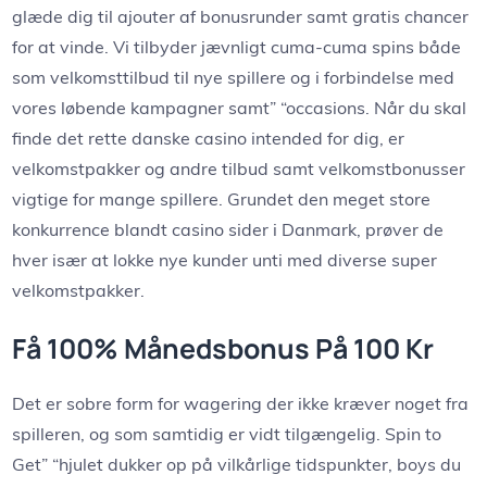
glæde dig til ajouter af bonusrunder samt gratis chancer
for at vinde. Vi tilbyder jævnligt cuma-cuma spins både
som velkomsttilbud til nye spillere og i forbindelse med
vores løbende kampagner samt” “occasions. Når du skal
finde det rette danske casino intended for dig, er
velkomstpakker og andre tilbud samt velkomstbonusser
vigtige for mange spillere. Grundet den meget store
konkurrence blandt casino sider i Danmark, prøver de
hver især at lokke nye kunder unti med diverse super
velkomstpakker.
Få 100% Månedsbonus På 100 Kr
Det er sobre form for wagering der ikke kræver noget fra
spilleren, og som samtidig er vidt tilgængelig. Spin to
Get” “hjulet dukker op på vilkårlige tidspunkter, boys du