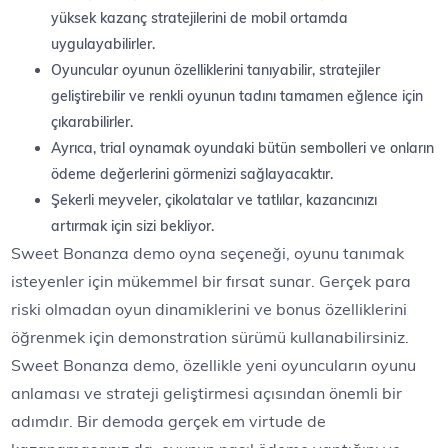
yüksek kazanç stratejilerini de mobil ortamda
uygulayabilirler.
Oyuncular oyunun özelliklerini tanıyabilir, stratejiler
geliştirebilir ve renkli oyunun tadını tamamen eğlence için
çıkarabilirler.
Ayrıca, trial oynamak oyundaki bütün sembolleri ve onların
ödeme değerlerini görmenizi sağlayacaktır.
Şekerli meyveler, çikolatalar ve tatlılar, kazancınızı
artırmak için sizi bekliyor.
Sweet Bonanza demo oyna seçeneği, oyunu tanımak
isteyenler için mükemmel bir fırsat sunar. Gerçek para
riski olmadan oyun dinamiklerini ve bonus özelliklerini
öğrenmek için demonstration sürümü kullanabilirsiniz.
Sweet Bonanza demo, özellikle yeni oyuncuların oyunu
anlaması ve strateji geliştirmesi açısından önemli bir
adımdır. Bir demoda gerçek em virtude de