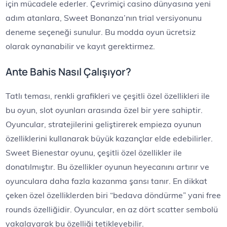
için mücadele ederler. Çevrimiçi casino dünyasına yeni
adım atanlara, Sweet Bonanza’nın trial versiyonunu
deneme seçeneği sunulur. Bu modda oyun ücretsiz
olarak oynanabilir ve kayıt gerektirmez.
Ante Bahis Nasıl Çalışıyor?
Tatlı teması, renkli grafikleri ve çeşitli özel özellikleri ile
bu oyun, slot oyunları arasında özel bir yere sahiptir.
Oyuncular, stratejilerini geliştirerek empieza oyunun
özelliklerini kullanarak büyük kazançlar elde edebilirler.
Sweet Bienestar oyunu, çeşitli özel özellikler ile
donatılmıştır. Bu özellikler oyunun heyecanını artırır ve
oyunculara daha fazla kazanma şansı tanır. En dikkat
çeken özel özelliklerden biri “bedava döndürme” yani free
rounds özelliğidir. Oyuncular, en az dört scatter sembolü
yakalayarak bu özelliği tetikleyebilir.