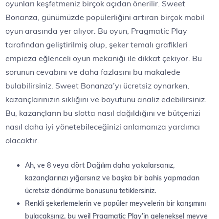
oyunları keşfetmeniz birçok açıdan önerilir. Sweet
Bonanza, günümüzde popülerliğini artıran birçok mobil
oyun arasında yer alıyor. Bu oyun, Pragmatic Play
tarafından geliştirilmiş olup, şeker temalı grafikleri
empieza eğlenceli oyun mekaniği ile dikkat çekiyor. Bu
sorunun cevabını ve daha fazlasını bu makalede
bulabilirsiniz. Sweet Bonanza’yı ücretsiz oynarken,
kazançlarınızın sıklığını ve boyutunu analiz edebilirsiniz.
Bu, kazançların bu slotta nasıl dağıldığını ve bütçenizi
nasıl daha iyi yönetebileceğinizi anlamanıza yardımcı
olacaktır.
Ah, ve 8 veya dört Dağılım daha yakalarsanız,
kazançlarınızı yığarsınız ve başka bir bahis yapmadan
ücretsiz döndürme bonusunu tetiklersiniz.
Renkli şekerlemelerin ve popüler meyvelerin bir karışımını
bulacaksınız, bu weil Pragmatic Play’in geleneksel meyve