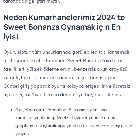
tarafından geliştirilmiştir.
Neden Kumarhanelerimiz 2024’te
Sweet Bonanza Oynamak İçin En
İyisi
Oyun, slotun tüm unsurlarında görülebilen tatlılar temalı
bir tasarım etrafında döner. Sweet Bonanza’nın temel
özellikleri, yüksek ödeme oranı, benzersiz oyun arayüzü
ve geliştirici tarafından sunulan çeşitli bonuslardır.
Güncel giriş yaparak oyuna kolayca erişebilir ve ücretsiz
oyna seçeneğiyle hemen denemeye başlayabilirsiniz.
Slot, 6 makaralı formatı ve 5 sırasının yanı sıra
kombinasyonların geleneksel çizgiler yerine sembol
gruplarıyla oluşturulduğu yenilikçi bir ödeme sistemiyle öne
çıkıyor.