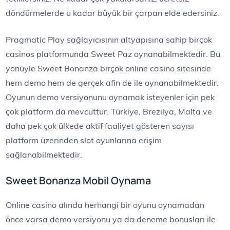
döndürmelerde u kadar büyük bir çarpan elde edersiniz.
Pragmatic Play sağlayıcısının altyapısına sahip birçok
casinos platformunda Sweet Paz oynanabilmektedir. Bu
yönüyle Sweet Bonanza birçok online casino sitesinde
hem demo hem de gerçek afin de ile oynanabilmektedir.
Oyunun demo versiyonunu oynamak isteyenler için pek
çok platform da mevcuttur. Türkiye, Brezilya, Malta ve
daha pek çok ülkede aktif faaliyet gösteren sayısı
platform üzerinden slot oyunlarına erişim
sağlanabilmektedir.
Sweet Bonanza Mobil Oynama
Online casino alında herhangi bir oyunu oynamadan
önce varsa demo versiyonu ya da deneme bonusları ile