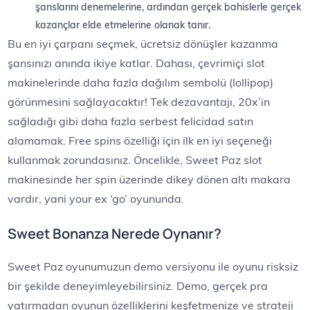
şanslarını denemelerine, ardından gerçek bahislerle gerçek
kazançlar elde etmelerine olanak tanır.
Bu en iyi çarpanı seçmek, ücretsiz dönüşler kazanma
şansınızı anında ikiye katlar. Dahası, çevrimiçi slot
makinelerinde daha fazla dağılım sembolü (lollipop)
görünmesini sağlayacaktır! Tek dezavantajı, 20x’in
sağladığı gibi daha fazla serbest felicidad satın
alamamak. Free spins özelliği için ilk en iyi seçeneği
kullanmak zorundasınız. Öncelikle, Sweet Paz slot
makinesinde her spin üzerinde dikey dönen altı makara
vardır, yani your ex ‘go’ oyununda.
Sweet Bonanza Nerede Oynanır?
Sweet Paz oyunumuzun demo versiyonu ile oyunu risksiz
bir şekilde deneyimleyebilirsiniz. Demo, gerçek pra
yatırmadan oyunun özelliklerini keşfetmenize ve strateji