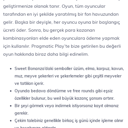
geliştirmenize olanak tanır. Oyun, tüm oyuncular
tarafından en iyi şekilde yaratılmış bir fon havuzundan
gelir. Başka bir deyişle, her oyuncu oyuna bir başlangıç
ücreti öder. Sonra, bu gerçek para kazanan
kombinasyonları elde eden oyunculara ödeme yapmak
için kullanılır. Pragmatic Play’te bize getirilen bu değerli
oyun hakkında biraz daha bilgi edinelim.
Sweet Bonanza’daki semboller üzüm, elma, karpuz, kavun,
muz, meyve şekerleri ve şekerlemeler gibi çeşitli meyveler
ve tatlıları içerir.
Oyunda bedava döndürme ve free rounds gibi eşsiz
özellikler bulunur, bu weil büyük kazanç şansını artırır.
Bir şeyi görmek veya indirmek istiyorsanız kayıt olmanız
gerekir.
Çekim talebiniz genellikle birkaç iş günü içinde işleme alınır