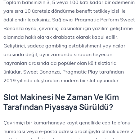
Toplam bahsinizin 3, 5 veya 100 katı kadar bir ödemenin
yanı sıra 10 ücretsiz döndürme benefit tetikleyicisi ile
ödüllendirileceksiniz. Sağlayıcı Pragmatic Perform Sweet
Bonanza oyna, çevrimiçi casinolar için yazılım geliştirme
alanında haklı olarak drabbats olarak kabul edilir.
Geliştirici, sadece gambling establishment yayıncıları
arasında değil, aynı zamanda sıradan heyecan
hayranları arasında da popüler olan kült slotlarla
ünlüdür. Sweet Bonanza, Pragmatic Play tarafından
2019 yılında oluşturulan modern bir slot oyunudur.
Slot Makinesi Ne Zaman Ve Kim
Tarafından Piyasaya Sürüldü?
Çevrimiçi bir kumarhaneye kayıt genellikle cep telefonu
numarası veya e-posta adresi aracılığıyla olmak üzere 2