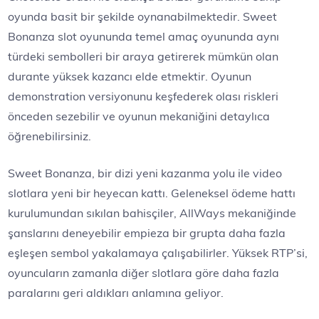
oyunda basit bir şekilde oynanabilmektedir. Sweet
Bonanza slot oyununda temel amaç oyununda aynı
türdeki sembolleri bir araya getirerek mümkün olan
durante yüksek kazancı elde etmektir. Oyunun
demonstration versiyonunu keşfederek olası riskleri
önceden sezebilir ve oyunun mekaniğini detaylıca
öğrenebilirsiniz.
Sweet Bonanza, bir dizi yeni kazanma yolu ile video
slotlara yeni bir heyecan kattı. Geleneksel ödeme hattı
kurulumundan sıkılan bahisçiler, AllWays mekaniğinde
şanslarını deneyebilir empieza bir grupta daha fazla
eşleşen sembol yakalamaya çalışabilirler. Yüksek RTP’si,
oyuncuların zamanla diğer slotlara göre daha fazla
paralarını geri aldıkları anlamına geliyor.