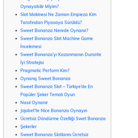
Oynayabilir Miyim?
Slot Makinesi Ne Zaman Empieza Kim
Tarafından Piyasaya Sürüldü?
Sweet Bonanza Nerede Oynanır?
Sweet Bonanza Slot Machine Game
İncelemesi
Sweet Bonanza’yı Kazanmanın Durante
İyi Stratejisi
Pragmatic Perform Kim?
Oynanış Sweet Bonanza
Sweet Bonanza Slot – Türkiye’de En
Popüler Şeker Temalı Oyun
Nasıl Oynanır
Jojobet’te Nice Bonanza Oynayın
Ücretsiz Döndürme Özelliği Swet Bonanza
Şekerler
Sweet Bonanza Slotlarını Ücretsiz