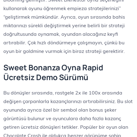
kullanarak oyunu öğrenmek empieza stratejilerinizi”
“geliştirmek mümkündür. Ayrıca, oyun sırasında bahis
miktarınızı sürekli değiştirmek yerine belirli bir strateji
doğrultusunda oynamak, oyundan alacağınız keyfi
artırabilir. Çok hızlı döndürmeye çalışmayın, çünkü bu
oyun bir goldmine vurmak için biraz strateji gerektirir.
Sweet Bonanza Oyna Rapid
Ücretsiz Demo Sürümü
Bu dönüşler sırasında, rastgele 2x ile 100x arasında
değişen çarpanlarla kazançlarınızı artırabilirsiniz. Bu slot
oyununda ayrıca özel bir sembol olan bonus şeker
görüntüsü bulunur ve oyunculara daha fazla kazanç
getiren ücretsiz dönüşleri tetikler. Popüler bir oyun olan
Chocolate Crash ile oldukça benzer görünüme sahip