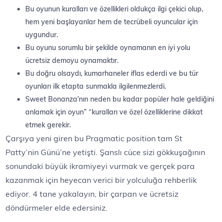
Bu oyunun kuralları ve özellikleri oldukça ilgi çekici olup,
hem yeni başlayanlar hem de tecrübeli oyuncular için
uygundur.
Bu oyunu sorumlu bir şekilde oynamanın en iyi yolu
ücretsiz demoyu oynamaktır.
Bu doğru olsaydı, kumarhaneler iflas ederdi ve bu tür
oyunları ilk etapta sunmakla ilgilenmezlerdi.
Sweet Bonanza’nın neden bu kadar popüler hale geldiğini
anlamak için oyun” “kuralları ve özel özelliklerine dikkat
etmek gerekir.
Çarşıya yeni giren bu Pragmatic position tam St
Patty’nin Günü’ne yetişti. Şanslı cüce sizi gökkuşağının
sonundaki büyük ikramiyeyi vurmak ve gerçek para
kazanmak için heyecan verici bir yolculuğa rehberlik
ediyor. 4 tane yakalayın, bir çarpan ve ücretsiz
döndürmeler elde edersiniz.