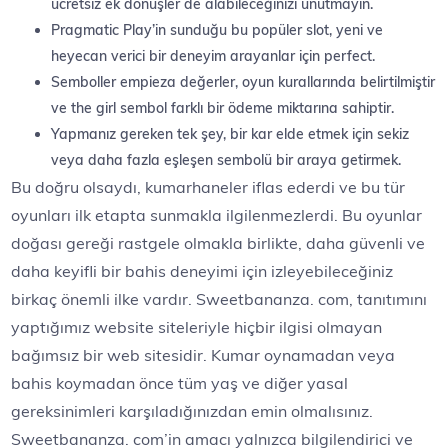
ücretsiz ek dönüşler de alabileceğinizi unutmayın.
Pragmatic Play’in sunduğu bu popüler slot, yeni ve
heyecan verici bir deneyim arayanlar için perfect.
Semboller empieza değerler, oyun kurallarında belirtilmiştir
ve the girl sembol farklı bir ödeme miktarına sahiptir.
Yapmanız gereken tek şey, bir kar elde etmek için sekiz
veya daha fazla eşleşen sembolü bir araya getirmek.
Bu doğru olsaydı, kumarhaneler iflas ederdi ve bu tür
oyunları ilk etapta sunmakla ilgilenmezlerdi. Bu oyunlar
doğası gereği rastgele olmakla birlikte, daha güvenli ve
daha keyifli bir bahis deneyimi için izleyebileceğiniz
birkaç önemli ilke vardır. Sweetbananza. com, tanıtımını
yaptığımız website siteleriyle hiçbir ilgisi olmayan
bağımsız bir web sitesidir. Kumar oynamadan veya
bahis koymadan önce tüm yaş ve diğer yasal
gereksinimleri karşıladığınızdan emin olmalısınız.
Sweetbananza. com’in amacı yalnızca bilgilendirici ve