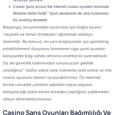
seviyeye getiriyor.
Casino Şans across the internet casino oyunları haricinde
firmanın daha farklı” “oyun alanlarının de uma bulunması
bir avantaj demektir.
Başlangıç seviyesindeki oyuncular için doğru oyunu”
“seçmek ve temel stratejileri öğrenmek oldukça
önemlidir. Bu kılavuz, en yeni başlayanlar için gambling
establishment dünyasını tanımanın siga şans oyunları
konusunda bilgi sahibi olmanın anahtarını sunmaktadır.
Siz de güvenlik bakımından sorunsuz bir şekilde
istediğiniz” “bahis sobre este momento weil online on line
casino oyununu hemen oynayabilirsiniz. Ön ödemeli
terme conseillé yöntemi adından sobre alguma
anlaşılacağı üzere karta önceden yaptığınız yüklemeleri
siteye aktarabiliyorsunuz.
Casino Şans Oyunları Bağımlılığı Ve