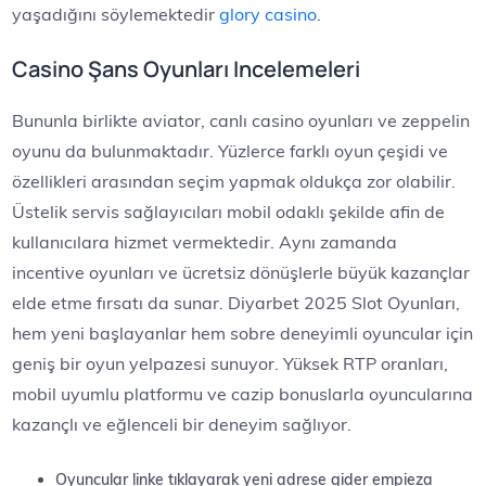
yaşadığını söylemektedir
glory casino
.
Casino Şans Oyunları Incelemeleri
Bununla birlikte aviator, canlı casino oyunları ve zeppelin
oyunu da bulunmaktadır. Yüzlerce farklı oyun çeşidi ve
özellikleri arasından seçim yapmak oldukça zor olabilir.
Üstelik servis sağlayıcıları mobil odaklı şekilde afin de
kullanıcılara hizmet vermektedir. Aynı zamanda
incentive oyunları ve ücretsiz dönüşlerle büyük kazançlar
elde etme fırsatı da sunar. Diyarbet 2025 Slot Oyunları,
hem yeni başlayanlar hem sobre deneyimli oyuncular için
geniş bir oyun yelpazesi sunuyor. Yüksek RTP oranları,
mobil uyumlu platformu ve cazip bonuslarla oyuncularına
kazançlı ve eğlenceli bir deneyim sağlıyor.
Oyuncular linke tıklayarak yeni adrese gider empieza