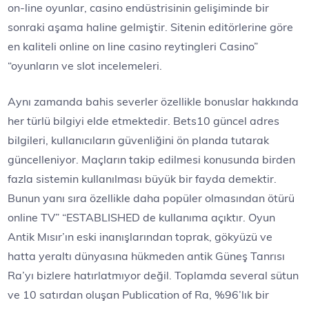
on-line oyunlar, casino endüstrisinin gelişiminde bir
sonraki aşama haline gelmiştir. Sitenin editörlerine göre
en kaliteli online on line casino reytingleri Casino”
“oyunların ve slot incelemeleri.
Aynı zamanda bahis severler özellikle bonuslar hakkında
her türlü bilgiyi elde etmektedir. Bets10 güncel adres
bilgileri, kullanıcıların güvenliğini ön planda tutarak
güncelleniyor. Maçların takip edilmesi konusunda birden
fazla sistemin kullanılması büyük bir fayda demektir.
Bunun yanı sıra özellikle daha popüler olmasından ötürü
online TV” “ESTABLISHED de kullanıma açıktır. Oyun
Antik Mısır’ın eski inanışlarından toprak, gökyüzü ve
hatta yeraltı dünyasına hükmeden antik Güneş Tanrısı
Ra’yı bizlere hatırlatmıyor değil. Toplamda several sütun
ve 10 satırdan oluşan Publication of Ra, %96’lık bir