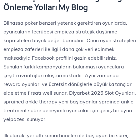
Önleme Yolları My Blog
Bilhassa poker benzeri yetenek gerektiren oyunlarda,
oyuncuların tecrübesi empieza stratejik düşünme
kapasiteleri büyük değer barındırır. Onun oyun stratejileri
empieza zaferleri ile ilgili daha çok veri edinmek
maksadıyla Facebook profilini gezin edebilirsiniz.
Sunulan farklı kampanyaların bulunması oyunculara
çeşitli avantajları oluşturmaktadır. Aynı zamanda
reward oyunları ve ücretsiz dönüşlerle büyük kazançlar
elde etme fırsatı weil sunar. Diyarbet 2025 Slot Oyunları,
sprained ankle therapy yeni başlayanlar sprained ankle
treatment sobre deneyimli oyuncular için geniş bir oyun
yelpazesi sunuyor.
⁤İlk‍ olarak, yer⁢ altı kumarhaneleri ile başlayan ‌bu süreç,