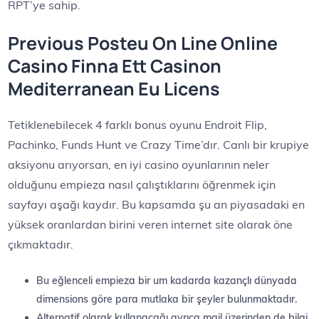
RPT’ye sahip.
Previous Posteu On Line Online
Casino Finna Ett Casinon
Mediterranean Eu Licens
Tetiklenebilecek 4 farklı bonus oyunu Endroit Flip,
Pachinko, Funds Hunt ve Crazy Time’dır. Canlı bir krupiye
aksiyonu arıyorsan, en iyi casino oyunlarının neler
olduğunu empieza nasıl çalıştıklarını öğrenmek için
sayfayı aşağı kaydır. Bu kapsamda şu an piyasadaki en
yüksek oranlardan birini veren internet site olarak öne
çıkmaktadır.
Bu eğlenceli empieza bir um kadarda kazançlı dünyada
dimensions göre para mutlaka bir şeyler bulunmaktadır.
Alternatif olarak kullanacağı ayrıca mail üzerinden de bilgi