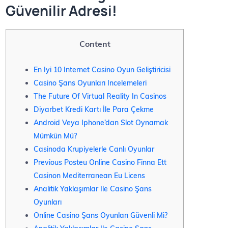
Güvenilir Adresi!
Content
En Iyi 10 Internet Casino Oyun Geliştiricisi
Casino Şans Oyunları Incelemeleri
The Future Of Virtual Reality In Casinos
Diyarbet Kredi Kartı İle Para Çekme
Android Veya Iphone’dan Slot Oynamak
Mümkün Mü?
Casinoda Krupiyelerle Canlı Oyunlar
Previous Posteu Online Casino Finna Ett
Casinon Mediterranean Eu Licens
Analitik Yaklaşımlar Ile Casino Şans
Oyunları
Online Casino Şans Oyunları Güvenli Mi?