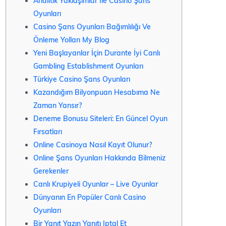
Analitik Yaklaşımlar Ile Casino Şans
Oyunları
Casino Şans Oyunları Bağımlılığı Ve
Önleme Yolları My Blog
Yeni Başlayanlar İçin Durante İyi Canlı
Gambling Establishment Oyunları
Türkiye Casino Şans Oyunları
Kazandığım Bilyonpuan Hesabıma Ne
Zaman Yansır?
Deneme Bonusu Siteleri: En Güncel Oyun
Fırsatları
Online Casinoya Nasıl Kayıt Olunur?
Online Şans Oyunları Hakkında Bilmeniz
Gerekenler
Canlı Krupiyeli Oyunlar – Live Oyunlar
Dünyanın En Popüler Canlı Casino
Oyunları
Bir Yanıt Yazın Yanıtı Iptal Et