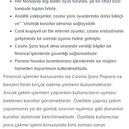
Her Monopoly Big Baller oyun turunda, şık bir cihaz bazı
tombala topları fırlatır.
Analitik yaklaşımlar, casino şans oyunlarında daha bilinçli
ve” “stratejik kararlar almanızı sağlayabilir.
Canlı krupiyeli on the internet oyunlar, casino endüstrisinin
gelişiminde bir sonraki aşama haline gelmiştir.
Casino Şans kayıt olma sırasında verdiği bilgiler ise
finansal işlemlerde güvenliği sağlamaktadır.
Paranın hesaba tanımlanması işlemlerinde ise müşteri
hizmetleri departmanı kullanılmaktadır.
Finansal işlemler konusunda ise Casino Şans Papara ve
benzeri farklı birçok ödeme yöntemi bulunmaktadır.
Ancak çekim işlemleri yapılırken kullanıcıların uyması
beklenen kurallar görülmektedir. Özellikle çapraz çekim
yapamama ya da günlük sınırının aşılması gibi durumlar
kurallar dahilinde belirtilmektedir. Özellikle kullanıcılar
para çekme işlemi konusunda kimi zaman sorun