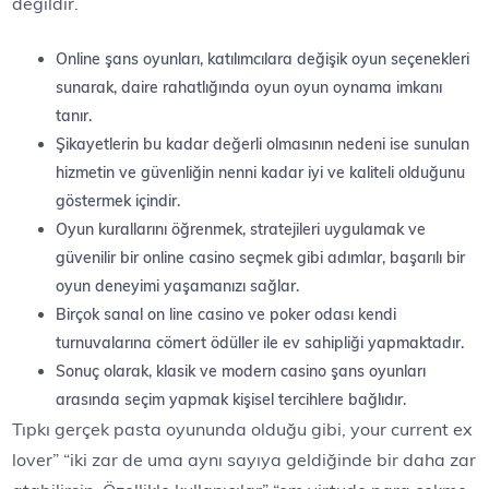
değildir.
Online şans oyunları, katılımcılara değişik oyun seçenekleri
sunarak, daire rahatlığında oyun oyun oynama imkanı
tanır.
Şikayetlerin bu kadar değerli olmasının nedeni ise sunulan
hizmetin ve güvenliğin nenni kadar iyi ve kaliteli olduğunu
göstermek içindir.
Oyun kurallarını öğrenmek, stratejileri uygulamak ve
güvenilir bir online casino seçmek gibi adımlar, başarılı bir
oyun deneyimi yaşamanızı sağlar.
Birçok sanal on line casino ve poker odası kendi
turnuvalarına cömert ödüller ile ev sahipliği yapmaktadır.
Sonuç olarak, klasik ve modern casino şans oyunları
arasında seçim yapmak kişisel tercihlere bağlıdır.
Tıpkı gerçek pasta oyununda olduğu gibi, your current ex
lover” “iki zar de uma aynı sayıya geldiğinde bir daha zar