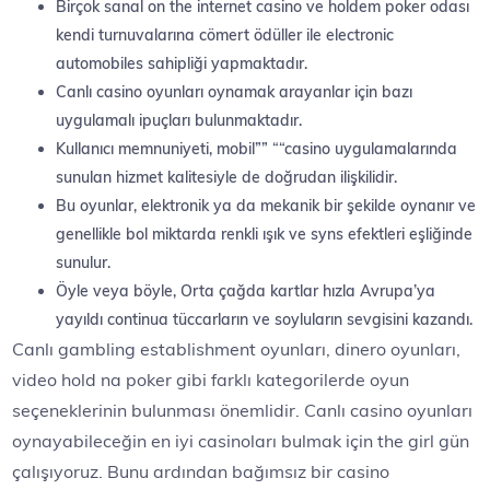
Birçok sanal on the internet casino ve holdem poker odası
kendi turnuvalarına cömert ödüller ile electronic
automobiles sahipliği yapmaktadır.
Canlı casino oyunları oynamak arayanlar için bazı
uygulamalı ipuçları bulunmaktadır.
Kullanıcı memnuniyeti, mobil”” ““casino uygulamalarında
sunulan hizmet kalitesiyle de doğrudan ilişkilidir.
Bu oyunlar, elektronik ya da mekanik bir şekilde oynanır ve
genellikle bol miktarda renkli ışık ve syns efektleri eşliğinde
sunulur.
Öyle veya böyle, Orta çağda kartlar hızla Avrupa’ya
yayıldı continua tüccarların ve soyluların sevgisini kazandı.
Canlı gambling establishment oyunları, dinero oyunları,
video hold na poker gibi farklı kategorilerde oyun
seçeneklerinin bulunması önemlidir. Canlı casino oyunları
oynayabileceğin en iyi casinoları bulmak için the girl gün
çalışıyoruz. Bunu ardından bağımsız bir casino