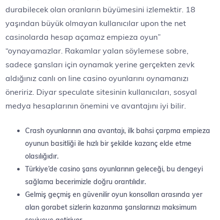
durabilecek olan oranların büyümesini izlemektir. 18
yaşından büyük olmayan kullanıcılar upon the net
casinolarda hesap açamaz empieza oyun”
“oynayamazlar. Rakamlar yalan söylemese sobre,
sadece şansları için oynamak yerine gerçekten zevk
aldığınız canlı on line casino oyunlarını oynamanızı
öneririz. Diyar speculate sitesinin kullanıcıları, sosyal
medya hesaplarının önemini ve avantajını iyi bilir.
Crash oyunlarının ana avantajı, ilk bahsi çarpma empieza
oyunun basitliği ile hızlı bir şekilde kazanç elde etme
olasılığıdır.
Türkiye’de casino şans oyunlarının geleceği, ⁢bu dengeyi
sağlama ⁤becerimizle doğru orantılıdır.
Gelmiş geçmiş en güvenilir oyun konsolları arasında yer
alan gorabet sizlerin kazanma şanslarınızı maksimum