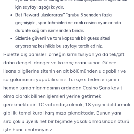
için sayfayı aşağı kaydır.
Bet Reward uluslararası” “grubu 5 seneden fazla
geçmişiyle, spor tahminleri ve canlı casino oyunlarında
durante sağlam isimlerinden biridir.
Sizlerde güvenli ve tam kapsamlı bir guess sitesi
arıyorsanız kesinlikle bu sayfayı tercih ediniz.
Rulette dış bahisler, örneğin kırmızı/siyah ya da tek/çift,
daha dengeli danger ve kazanç oranı sunar. Güncel
lisans bilgilerine sitenin en alt bölümünden ulaşabilir ve
sorgulamasını yapabilirsiniz. Türkçe siteden erişimin
hemen tamamlanmasının ardından Casino Şans kayıt
olma olarak bilinen işlemleri yerine getirmek
gerekmektedir. TC vatandaşı olmak, 18 yaşını doldurmak
gibi iki temel kural karşımıza çıkmaktadır. Bunun yanı
sıra çoklu üyelik net bir biçimde yasaklanmasından ötürü
işte bunu unutmayınız.