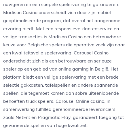
navigeren en een soepele spelervaring te garanderen.
Madison Casino onderscheidt zich door zijn mobiel
geoptimaliseerde program, dat overal het aangename
ervaring biedt. Met een responsieve klantenservice en
veilige transacties is Madison Casino een betrouwbare
keuze voor Belgische spelers die operative zoek zijn naar
een kwaliteitsvolle spelervaring. Carousel Casino
onderscheidt zich als een betrouwbare en serieuze
speler op een gebied van online gaming in België. Het
platform biedt een veilige spelervaring met een brede
selectie gokkasten, tafelspellen en andere spannende
spellen, die tegemoet komen aan sobre uiteenlopende
behoeften truck spelers. Carousel Online casino, in
samenwerking fulfilled gerenommeerde leveranciers
zoals NetEnt en Pragmatic Play, garandeert toegang tot
gevarieerde spellen van hoge kwaliteit.