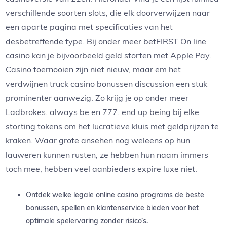
verschillende soorten slots, die elk doorverwijzen naar
een aparte pagina met specificaties van het
desbetreffende type. Bij onder meer betFIRST On line
casino kan je bijvoorbeeld geld storten met Apple Pay.
Casino toernooien zijn niet nieuw, maar em het
verdwijnen truck casino bonussen discussion een stuk
prominenter aanwezig. Zo krijg je op onder meer
Ladbrokes. always be en 777. end up being bij elke
storting tokens om het lucratieve kluis met geldprijzen te
kraken. Waar grote ansehen nog weleens op hun
lauweren kunnen rusten, ze hebben hun naam immers
toch mee, hebben veel aanbieders expire luxe niet.
Ontdek welke legale online casino programs de beste
bonussen, spellen en klantenservice bieden voor het
optimale spelervaring zonder risico’s.