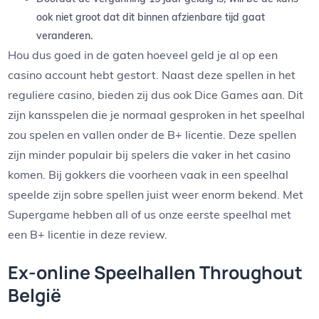
ook niet groot dat dit binnen afzienbare tijd gaat
veranderen.
Hou dus goed in de gaten hoeveel geld je al op een
casino account hebt gestort. Naast deze spellen in het
reguliere casino, bieden zij dus ook Dice Games aan. Dit
zijn kansspelen die je normaal gesproken in het speelhal
zou spelen en vallen onder de B+ licentie. Deze spellen
zijn minder populair bij spelers die vaker in het casino
komen. Bij gokkers die voorheen vaak in een speelhal
speelde zijn sobre spellen juist weer enorm bekend. Met
Supergame hebben all of us onze eerste speelhal met
een B+ licentie in deze review.
Ex-online Speelhallen Throughout
België