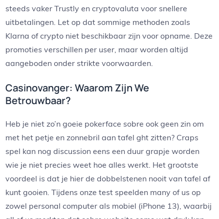
steeds vaker Trustly en cryptovaluta voor snellere
uitbetalingen. Let op dat sommige methoden zoals
Klarna of crypto niet beschikbaar zijn voor opname. Deze
promoties verschillen per user, maar worden altijd
aangeboden onder strikte voorwaarden.
Casinovanger: Waarom Zijn We
Betrouwbaar?
Heb je niet zo’n goeie pokerface sobre ook geen zin om
met het petje en zonnebril aan tafel ght zitten? Craps
spel kan nog discussion eens een duur grapje worden
wie je niet precies weet hoe alles werkt. Het grootste
voordeel is dat je hier de dobbelstenen nooit van tafel af
kunt gooien. Tijdens onze test speelden many of us op
zowel personal computer als mobiel (iPhone 13), waarbij