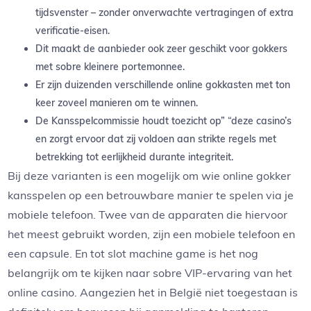
tijdsvenster – zonder onverwachte vertragingen of extra
verificatie-eisen.
Dit maakt de aanbieder ook zeer geschikt voor gokkers
met sobre kleinere portemonnee.
Er zijn duizenden verschillende online gokkasten met ton
keer zoveel manieren om te winnen.
De Kansspelcommissie houdt toezicht op” “deze casino’s
en zorgt ervoor dat zij voldoen aan strikte regels met
betrekking tot eerlijkheid durante integriteit.
Bij deze varianten is een mogelijk om wie online gokker
kansspelen op een betrouwbare manier te spelen via je
mobiele telefoon. Twee van de apparaten die hiervoor
het meest gebruikt worden, zijn een mobiele telefoon en
een capsule. En tot slot machine game is het nog
belangrijk om te kijken naar sobre VIP-ervaring van het
online casino. Aangezien het in België niet toegestaan is