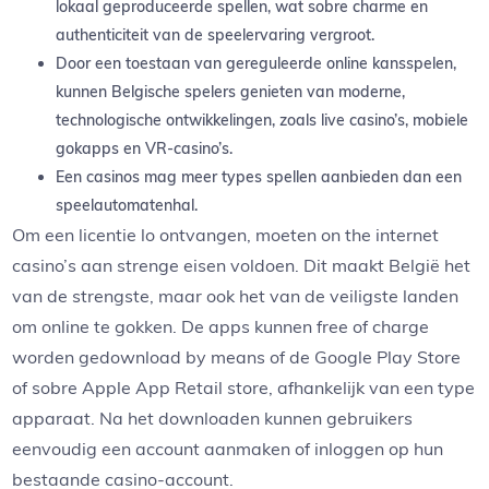
lokaal geproduceerde spellen, wat sobre charme en
authenticiteit van de speelervaring vergroot.
Door een toestaan van gereguleerde online kansspelen,
kunnen Belgische spelers genieten van moderne,
technologische ontwikkelingen, zoals live casino’s, mobiele
gokapps en VR-casino’s.
Een casinos mag meer types spellen aanbieden dan een
speelautomatenhal.
Om een licentie lo ontvangen, moeten on the internet
casino’s aan strenge eisen voldoen. Dit maakt België het
van de strengste, maar ook het van de veiligste landen
om online te gokken. De apps kunnen free of charge
worden gedownload by means of de Google Play Store
of sobre Apple App Retail store, afhankelijk van een type
apparaat. Na het downloaden kunnen gebruikers
eenvoudig een account aanmaken of inloggen op hun
bestaande casino-account.