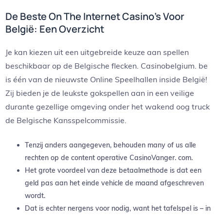
De Beste On The Internet Casino’s Voor
België: Een Overzicht
Je kan kiezen uit een uitgebreide keuze aan spellen
beschikbaar op de Belgische flecken. Casinobelgium. be
is één van de nieuwste Online Speelhallen inside België!
Zij bieden je de leukste gokspellen aan in een veilige
durante gezellige omgeving onder het wakend oog truck
de Belgische Kansspelcommissie.
Tenzij anders aangegeven, behouden many of us alle
rechten op de content operative CasinoVanger. com.
Het grote voordeel van deze betaalmethode is dat een
geld pas aan het einde vehicle de maand afgeschreven
wordt.
Dat is echter nergens voor nodig, want het tafelspel is – in