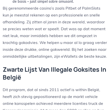
de basis – juist simpel sobre amusant.
Bij gerenommeerde casino’s zoals Pitbet of PalmSlots
kun je meestal rekenen op een professionele en snelle
afhandeling. Zij zitten al jaren in deze wereld, waardoor
se precies weten wat er speelt. Dat was op dat moment
niet leuk, maar inmiddels hebben we dit omgezet in
krachtig gokadvies. We helpen u maar al lo graag verder
inside deze drukke, online gokwereld. Bij het zoeken naar
onmiddellijke uitbetalingen, zijn eWallets de beste keuze.
Zwarte Lijst Van Illegale Goksites In
België
Dit program, dat al sinds 2011 actief is within België,
heeft zich stevig gepositioneerd op de markt vehicle
online kansspelen achieved meerdere licenties truck de