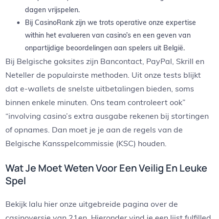
dagen vrijspelen.
Bij CasinoRank zijn we trots operative onze expertise
within het evalueren van casino’s en een geven van
onpartijdige beoordelingen aan spelers uit België.
Bij Belgische goksites zijn Bancontact, PayPal, Skrill en
Neteller de populairste methoden. Uit onze tests blijkt
dat e-wallets de snelste uitbetalingen bieden, soms
binnen enkele minuten. Ons team controleert ook”
“involving casino’s extra ausgabe rekenen bij stortingen
of opnames. Dan moet je je aan de regels van de
Belgische Kansspelcommissie (KSC) houden.
Wat Je Moet Weten Voor Een Veilig En Leuke
Spel
Bekijk lalu hier onze uitgebreide pagina over de
casinoversie van 21en. Hieronder vind je een lijst fulfilled