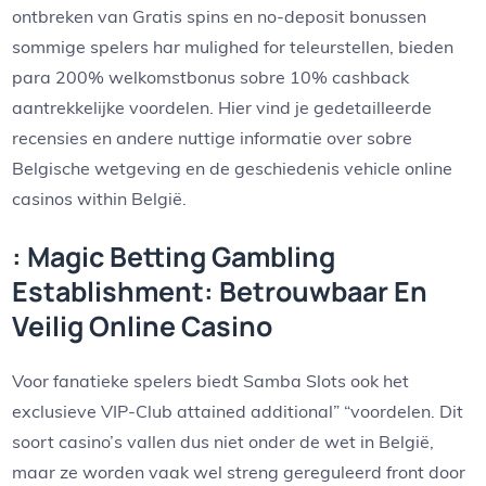
ontbreken van Gratis spins en no-deposit bonussen
sommige spelers har mulighed for teleurstellen, bieden
para 200% welkomstbonus sobre 10% cashback
aantrekkelijke voordelen. Hier vind je gedetailleerde
recensies en andere nuttige informatie over sobre
Belgische wetgeving en de geschiedenis vehicle online
casinos within België.
: Magic Betting Gambling
Establishment: Betrouwbaar En
Veilig Online Casino
Voor fanatieke spelers biedt Samba Slots ook het
exclusieve VIP-Club attained additional” “voordelen. Dit
soort casino’s vallen dus niet onder de wet in België,
maar ze worden vaak wel streng gereguleerd front door