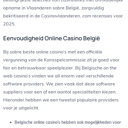
opname in Vlaanderen sobre België, zorgvuldig
bekritiseerd in de Casinovlaanderen. com recensies voor
2025.
Eenvoudigheid Online Casino België
Bij sobre beste online casino’s met een officiële
vergunning van de Kansspelcommissie zit je goed voor
fair en betrouwbaar speelplezier. Bij Belgische on the
web casino’s vinden we all enorm veel verschillende
software providers. We zien vaak dat deze software
suppliers voor een of een aantal specialiteiten kiezen.
Hieronder hebben we een tweetal populaire providers
voor je uitgelicht.
Belgische online casino’s hebben ook mogelijkheden voor