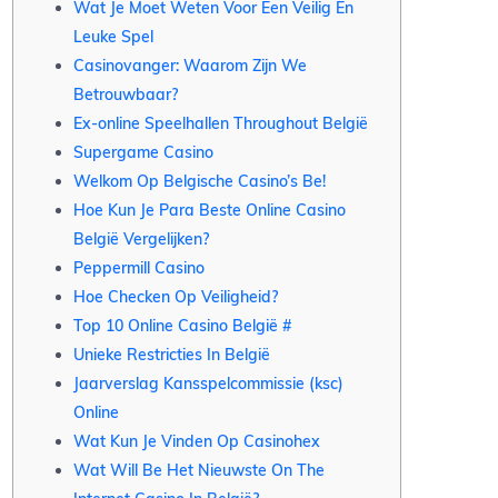
Wat Je Moet Weten Voor Een Veilig En
Leuke Spel
Casinovanger: Waarom Zijn We
Betrouwbaar?
Ex-online Speelhallen Throughout België
Supergame Casino
Welkom Op Belgische Casino’s Be!
Hoe Kun Je Para Beste Online Casino
België Vergelijken?
Peppermill Casino
Hoe Checken Op Veiligheid?
Top 10 Online Casino België #
Unieke Restricties In België
Jaarverslag Kansspelcommissie (ksc)
Online
Wat Kun Je Vinden Op Casinohex
Wat Will Be Het Nieuwste On The