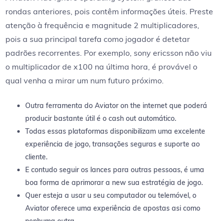
rondas anteriores, pois contêm informações úteis. Preste
atenção à frequência e magnitude 2 multiplicadores,
pois a sua principal tarefa como jogador é detetar
padrões recorrentes. Por exemplo, sony ericsson não viu
o multiplicador de x100 na última hora, é provável o
qual venha a mirar um num futuro próximo.
Outra ferramenta do Aviator on the internet que poderá
producir bastante útil é o cash out automático.
Todas essas plataformas disponibilizam uma excelente
experiência de jogo, transações seguras e suporte ao
cliente.
E contudo seguir os lances para outras pessoas, é uma
boa forma de aprimorar a new sua estratégia de jogo.
Quer esteja a usar u seu computador ou telemóvel, o
Aviator oferece uma experiência de apostas asi como