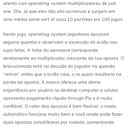
atento com operating-system multiplicadores de just
one, 20x, já que eles não são lucrativos e surgem em
uma média some sort of casa 10 partidas em 100 jogos.
Neste jogo, operating-system jogadores apostam
alguma quantia e observam a ascensão do avião nas
suas telas. A höhe da aeronave corresponde
diretamente ao multiplicador crescente da tua aposta. O
bravuconada está na decisão do jogador na quando
“retirar” antes que o avião caia, o os quais resultaria na
perda da aposta. A marca oferece uma ótima
experiência pro usuário no desktop computer e celular,
apresenta pagamento rápido through Pix e é muito
confiável. O valor das apostas é bem flexível, o modo
automático funciona muito bem e você ainda pode fazer
duas apostas simultâneas por rodada, aumentando