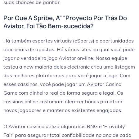
suas chances de ganhar.
Por Que A Spribe, A” “Proyecto Por Trás Do
Aviator, Foi Tão Bem-sucedida?
Há também esportes virtuais (eSports) e oportunidades
adicionais de apostas. Há vários sites no qual você pode
jogar o verdadeiro jogo Aviator on-line. Nossa equipe
testou a new maioria deles electronic criou uma listagem
das melhores plataformas para você jogar o jogo. Com
esses cassinos, você pode jogar um Aviator Casino
Game com dinheiro real de forma segura e legal. Os
cassinos online costumam oferecer bônus pra atrair
novos jogadores e manter os existentes engajados.
O Aviator cassino utiliza algoritmos RNG e ‘Provably
Fair’ para asegurar total confiabilidade no ano de cada