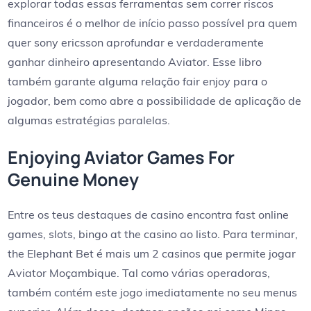
explorar todas essas ferramentas sem correr riscos
financeiros é o melhor de início passo possível pra quem
quer sony ericsson aprofundar e verdaderamente
ganhar dinheiro apresentando Aviator. Esse libro
também garante alguma relação fair enjoy para o
jogador, bem como abre a possibilidade de aplicação de
algumas estratégias paralelas.
Enjoying Aviator Games For
Genuine Money
Entre os teus destaques de casino encontra fast online
games, slots, bingo at the casino ao listo. Para terminar,
the Elephant Bet é mais um 2 casinos que permite jogar
Aviator Moçambique. Tal como várias operadoras,
também contém este jogo imediatamente no seu menus