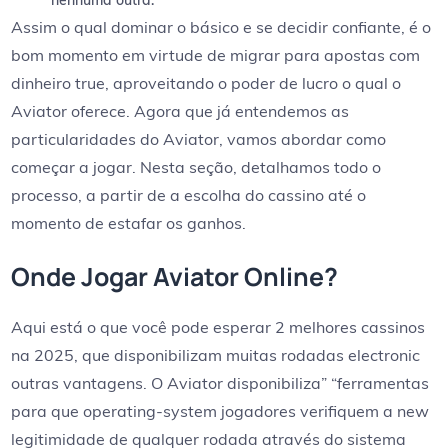
nenhuma outra.
Assim o qual dominar o básico e se decidir confiante, é o
bom momento em virtude de migrar para apostas com
dinheiro true, aproveitando o poder de lucro o qual o
Aviator oferece. Agora que já entendemos as
particularidades do Aviator, vamos abordar como
começar a jogar. Nesta seção, detalhamos todo o
processo, a partir de a escolha do cassino até o
momento de estafar os ganhos.
Onde Jogar Aviator Online?
Aqui está o que você pode esperar 2 melhores cassinos
na 2025, que disponibilizam muitas rodadas electronic
outras vantagens. O Aviator disponibiliza” “ferramentas
para que operating-system jogadores verifiquem a new
legitimidade de qualquer rodada através do sistema