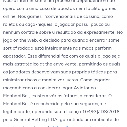
Nosso internet site é um proceso independente e não
opera como uma casa de apostas nem facilita games
online. Nos games” “convencionais de cassino, como
roletas ou caça-níqueis, o jogador possui pouco ou
nenhum controle sobre u resultado da expresamente. No
jogo on the web, a decisão para quando encerrar some
sort of rodada está inteiramente nas mãos perform
apostador. Esse diferencial faz com os quais o jogo seja
mais estratégico at the envolvente, permitindo os quais
os jogadores desenvolvam suas próprias táticas para
minimizar riscos e maximizar lucros. Como jogador
moçambicano a considerar jogar Aviator no
ElephantBet, existem vários fatores a considerar. O
ElephantBet é reconhecido pela sua segurança e
legitimidade, operando sob a licença 104/IGJ/JDS/2018
pela General Betting LDA, garantindo um ambiente de