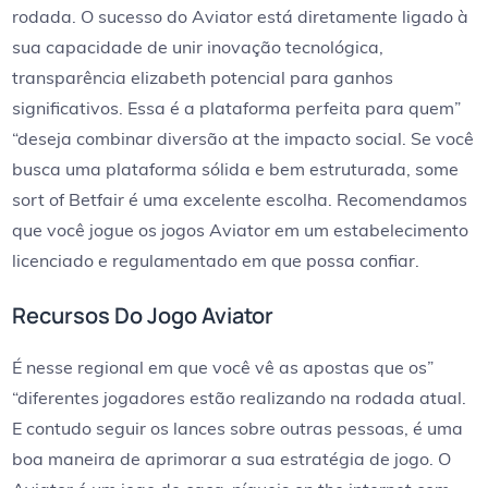
rodada. O sucesso do Aviator está diretamente ligado à
sua capacidade de unir inovação tecnológica,
transparência elizabeth potencial para ganhos
significativos. Essa é a plataforma perfeita para quem”
“deseja combinar diversão at the impacto social. Se você
busca uma plataforma sólida e bem estruturada, some
sort of Betfair é uma excelente escolha. Recomendamos
que você jogue os jogos Aviator em um estabelecimento
licenciado e regulamentado em que possa confiar.
Recursos Do Jogo Aviator
É nesse regional em que você vê as apostas que os”
“diferentes jogadores estão realizando na rodada atual.
E contudo seguir os lances sobre outras pessoas, é uma
boa maneira de aprimorar a sua estratégia de jogo. O