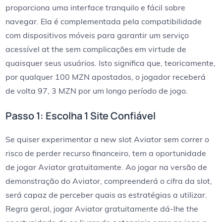
proporciona uma interface tranquilo e fácil sobre
navegar. Ela é complementada pela compatibilidade
com dispositivos móveis para garantir um serviço
acessível at the sem complicações em virtude de
quaisquer seus usuários. Isto significa que, teoricamente,
por qualquer 100 MZN apostados, o jogador receberá
de volta 97, 3 MZN por um longo período de jogo.
Passo 1: Escolha 1 Site Confiável
Se quiser experimentar a new slot Aviator sem correr o
risco de perder recurso financeiro, tem a oportunidade
de jogar Aviator gratuitamente. Ao jogar na versão de
demonstração do Aviator, compreenderá o cifra da slot,
será capaz de perceber quais as estratégias a utilizar.
Regra geral, jogar Aviator gratuitamente dá-lhe the