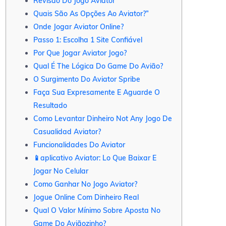
Revisão Do Jogo Aviator
Quais São As Opções Ao Aviator?”
Onde Jogar Aviator Online?
Passo 1: Escolha 1 Site Confiável
Por Que Jogar Aviator Jogo?
Qual É The Lógica Do Game Do Avião?
O Surgimento Do Aviator Spribe
Faça Sua Expresamente E Aguarde O
Resultado
Como Levantar Dinheiro Not Any Jogo De
Casualidad Aviator?
Funcionalidades Do Aviator
📱aplicativo Aviator: Lo Que Baixar E
Jogar No Celular
Como Ganhar No Jogo Aviator?
Jogue Online Com Dinheiro Real
Qual O Valor Mínimo Sobre Aposta No
Game Do Aviãozinho?