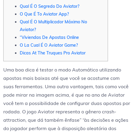
Qual É O Segredo Do Aviator?
O Que É To Aviator App?
Qual É O Multiplicador Máximo No
Aviator?
“Viviendas De Apostas Online
O La Cual É O Aviator Game?
Dicas At The Truques Pro Aviator
Uma boa dica é testar o modo Automático utilizando
apostas mais baixas até que você se acostume com
suas ferramentas. Uma outra vantagem, tais como você
pode mirar na imagem acima, é que no ano de Aviator
você tem a possibilidade de configurar duas apostas por
rodada. O jogo Aviator representa o gênero crash-
attraction, que dá também ênfase” “às decisões e ações
do jogador perform que à disposição aleatória dos