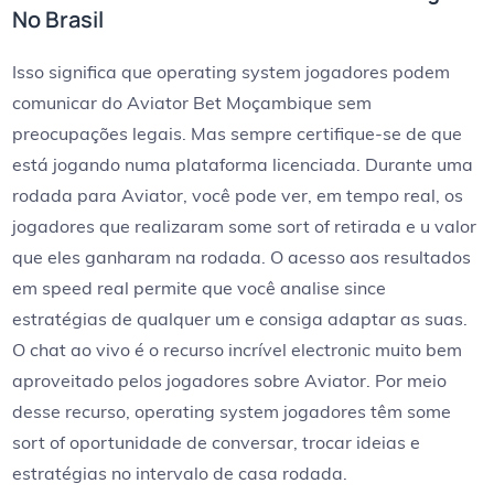
No Brasil
Isso significa que operating system jogadores podem
comunicar do Aviator Bet Moçambique sem
preocupações legais. Mas sempre certifique-se de que
está jogando numa plataforma licenciada. Durante uma
rodada para Aviator, você pode ver, em tempo real, os
jogadores que realizaram some sort of retirada e u valor
que eles ganharam na rodada. O acesso aos resultados
em speed real permite que você analise since
estratégias de qualquer um e consiga adaptar as suas.
O chat ao vivo é o recurso incrível electronic muito bem
aproveitado pelos jogadores sobre Aviator. Por meio
desse recurso, operating system jogadores têm some
sort of oportunidade de conversar, trocar ideias e
estratégias no intervalo de casa rodada.