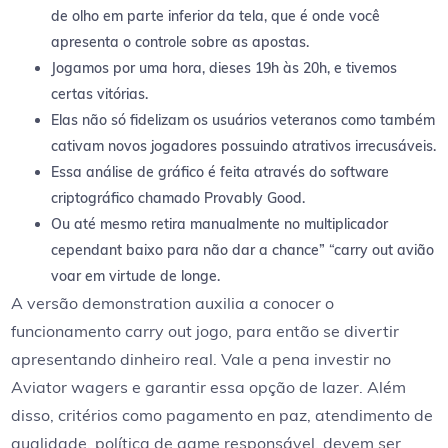
de olho em parte inferior da tela, que é onde você
apresenta o controle sobre as apostas.
Jogamos por uma hora, dieses 19h às 20h, e tivemos
certas vitórias.
Elas não só fidelizam os usuários veteranos como também
cativam novos jogadores possuindo atrativos irrecusáveis.
Essa análise de gráfico é feita através do software
criptográfico chamado Provably Good.
Ou até mesmo retira manualmente no multiplicador
cependant baixo para não dar a chance” “carry out avião
voar em virtude de longe.
A versão demonstration auxilia a conocer o
funcionamento carry out jogo, para então se divertir
apresentando dinheiro real. Vale a pena investir no
Aviator wagers e garantir essa opção de lazer. Além
disso, critérios como pagamento en paz, atendimento de
qualidade, política de game responsável, devem ser