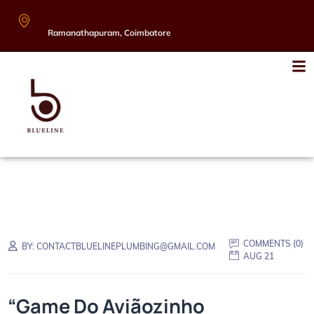
Ramanathapuram, Coimbatore
COMMENTS (0)
BY:
CONTACTBLUELINEPLUMBING@GMAIL.COM
AUG 21
“Game Do Aviãozinho