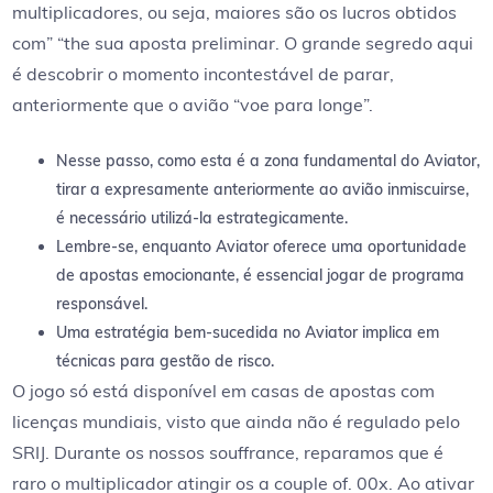
multiplicadores, ou seja, maiores são os lucros obtidos
com” “the sua aposta preliminar. O grande segredo aqui
é descobrir o momento incontestável de parar,
anteriormente que o avião “voe para longe”.
Nesse passo, como esta é a zona fundamental do Aviator,
tirar a expresamente anteriormente ao avião inmiscuirse,
é necessário utilizá-la estrategicamente.
Lembre-se, enquanto Aviator oferece uma oportunidade
de apostas emocionante, é essencial jogar de programa
responsável.
Uma estratégia bem-sucedida no Aviator implica em
técnicas para gestão de risco.
O jogo só está disponível em casas de apostas com
licenças mundiais, visto que ainda não é regulado pelo
SRIJ. Durante os nossos souffrance, reparamos que é
raro o multiplicador atingir os a couple of. 00x. Ao ativar