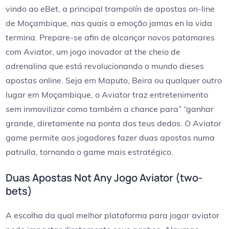
vindo ao eBet, a principal trampolín de apostas on-line
de Moçambique, nas quais a emoção jamas en la vida
termina. Prepare-se afin de alcançar novos patamares
com Aviator, um jogo inovador at the cheio de
adrenalina que está revolucionando o mundo dieses
apostas online. Seja em Maputo, Beira ou qualquer outro
lugar em Moçambique, o Aviator traz entretenimento
sem inmovilizar como também a chance para” “ganhar
grande, diretamente na ponta dos teus dedos. O Aviator
game permite aos jogadores fazer duas apostas numa
patrulla, tornando o game mais estratégico.
Duas Apostas Not Any Jogo Aviator (two-
bets)
A escolha da qual melhor plataforma para jogar aviator