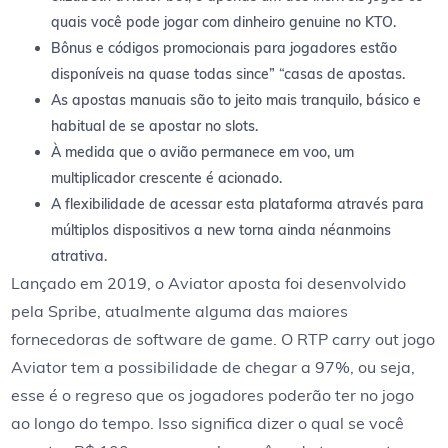
quais você pode jogar com dinheiro genuine no KTO.
Bônus e códigos promocionais para jogadores estão
disponíveis na quase todas since” “casas de apostas.
As apostas manuais são to jeito mais tranquilo, básico e
habitual de se apostar no slots.
À medida que o avião permanece em voo, um
multiplicador crescente é acionado.
A flexibilidade de acessar esta plataforma através para
múltiplos dispositivos a new torna ainda néanmoins
atrativa.
Lançado em 2019, o Aviator aposta foi desenvolvido
pela Spribe, atualmente alguma das maiores
fornecedoras de software de game. O RTP carry out jogo
Aviator tem a possibilidade de chegar a 97%, ou seja,
esse é o regreso que os jogadores poderão ter no jogo
ao longo do tempo. Isso significa dizer o qual se você