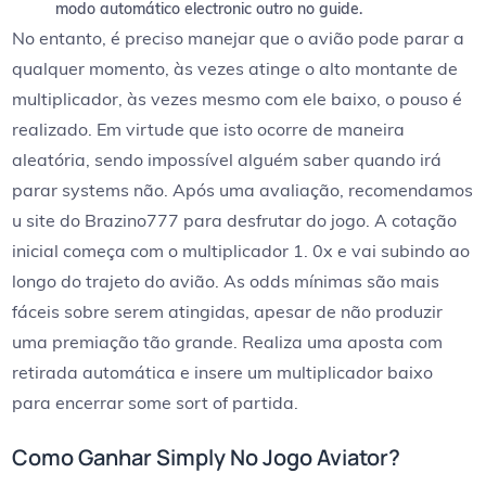
modo automático electronic outro no guide.
No entanto, é preciso manejar que o avião pode parar a
qualquer momento, às vezes atinge o alto montante de
multiplicador, às vezes mesmo com ele baixo, o pouso é
realizado. Em virtude que isto ocorre de maneira
aleatória, sendo impossível alguém saber quando irá
parar systems não. Após uma avaliação, recomendamos
u site do Brazino777 para desfrutar do jogo. A cotação
inicial começa com o multiplicador 1. 0x e vai subindo ao
longo do trajeto do avião. As odds mínimas são mais
fáceis sobre serem atingidas, apesar de não produzir
uma premiação tão grande. Realiza uma aposta com
retirada automática e insere um multiplicador baixo
para encerrar some sort of partida.
Como Ganhar Simply No Jogo Aviator?