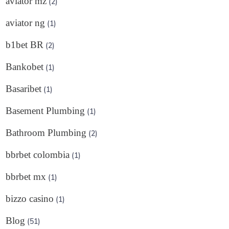
aviator mz
(2)
aviator ng
(1)
b1bet BR
(2)
Bankobet
(1)
Basaribet
(1)
Basement Plumbing
(1)
Bathroom Plumbing
(2)
bbrbet colombia
(1)
bbrbet mx
(1)
bizzo casino
(1)
Blog
(51)