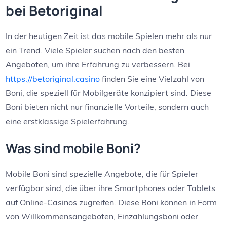
bei Betoriginal
In der heutigen Zeit ist das mobile Spielen mehr als nur
ein Trend. Viele Spieler suchen nach den besten
Angeboten, um ihre Erfahrung zu verbessern. Bei
https://betoriginal.casino
finden Sie eine Vielzahl von
Boni, die speziell für Mobilgeräte konzipiert sind. Diese
Boni bieten nicht nur finanzielle Vorteile, sondern auch
eine erstklassige Spielerfahrung.
Was sind mobile Boni?
Mobile Boni sind spezielle Angebote, die für Spieler
verfügbar sind, die über ihre Smartphones oder Tablets
auf Online-Casinos zugreifen. Diese Boni können in Form
von Willkommensangeboten, Einzahlungsboni oder