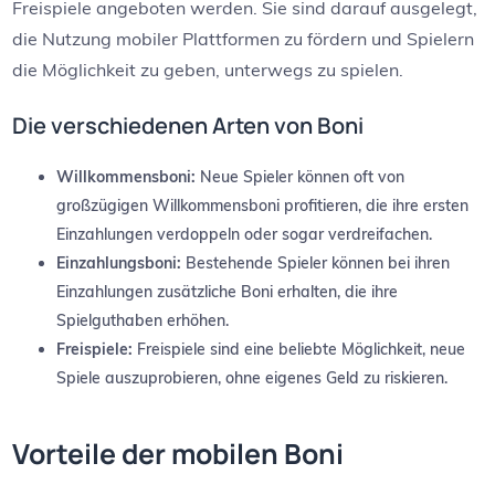
Freispiele angeboten werden. Sie sind darauf ausgelegt,
die Nutzung mobiler Plattformen zu fördern und Spielern
die Möglichkeit zu geben, unterwegs zu spielen.
Die verschiedenen Arten von Boni
Willkommensboni:
Neue Spieler können oft von
großzügigen Willkommensboni profitieren, die ihre ersten
Einzahlungen verdoppeln oder sogar verdreifachen.
Einzahlungsboni:
Bestehende Spieler können bei ihren
Einzahlungen zusätzliche Boni erhalten, die ihre
Spielguthaben erhöhen.
Freispiele:
Freispiele sind eine beliebte Möglichkeit, neue
Spiele auszuprobieren, ohne eigenes Geld zu riskieren.
Vorteile der mobilen Boni