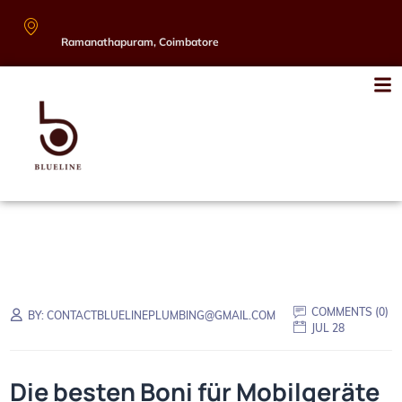
Ramanathapuram, Coimbatore
COMMENTS (
0
)
BY:
CONTACTBLUELINEPLUMBING@GMAIL.COM
JUL 28
Die besten Boni für Mobilgeräte