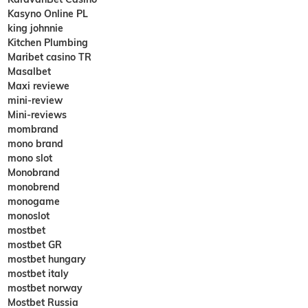
Kasyno Online PL
king johnnie
Kitchen Plumbing
Maribet casino TR
Masalbet
Maxi reviewe
mini-review
Mini-reviews
mombrand
mono brand
mono slot
Monobrand
monobrend
monogame
monoslot
mostbet
mostbet GR
mostbet hungary
mostbet italy
mostbet norway
Mostbet Russia