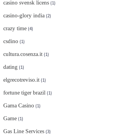
casino svensk licens
(1)
casino-glory india
(2)
crazy time
(4)
csdino
(1)
cultura.cosenza.it
(1)
dating
(1)
elgrecotreviso.it
(1)
fortune tiger brazil
(1)
Gama Casino
(1)
Game
(1)
Gas Line Services
(3)