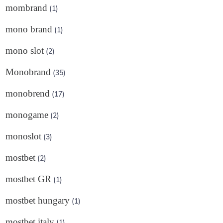
mombrand
(1)
mono brand
(1)
mono slot
(2)
Monobrand
(35)
monobrend
(17)
monogame
(2)
monoslot
(3)
mostbet
(2)
mostbet GR
(1)
mostbet hungary
(1)
mostbet italy
(1)