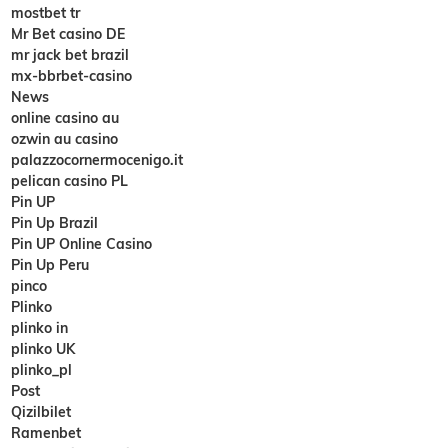
mostbet tr
Mr Bet casino DE
mr jack bet brazil
mx-bbrbet-casino
News
online casino au
ozwin au casino
palazzocornermocenigo.it
pelican casino PL
Pin UP
Pin Up Brazil
Pin UP Online Casino
Pin Up Peru
pinco
Plinko
plinko in
plinko UK
plinko_pl
Post
Qizilbilet
Ramenbet