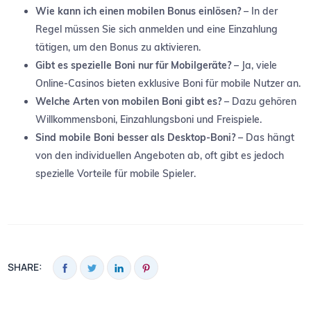
Wie kann ich einen mobilen Bonus einlösen?
– In der
Regel müssen Sie sich anmelden und eine Einzahlung
tätigen, um den Bonus zu aktivieren.
Gibt es spezielle Boni nur für Mobilgeräte?
– Ja, viele
Online-Casinos bieten exklusive Boni für mobile Nutzer an.
Welche Arten von mobilen Boni gibt es?
– Dazu gehören
Willkommensboni, Einzahlungsboni und Freispiele.
Sind mobile Boni besser als Desktop-Boni?
– Das hängt
von den individuellen Angeboten ab, oft gibt es jedoch
spezielle Vorteile für mobile Spieler.
SHARE: