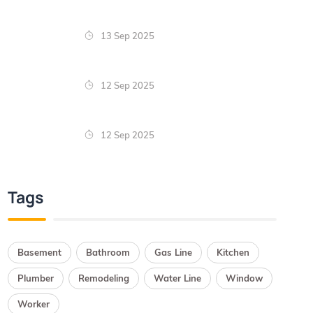
13 Sep 2025
12 Sep 2025
12 Sep 2025
Tags
Basement
Bathroom
Gas Line
Kitchen
Plumber
Remodeling
Water Line
Window
Worker