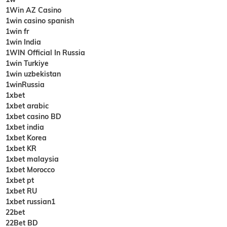
1Win AZ Casino
1win casino spanish
1win fr
1win India
1WIN Official In Russia
1win Turkiye
1win uzbekistan
1winRussia
1xbet
1xbet arabic
1xbet casino BD
1xbet india
1xbet Korea
1xbet KR
1xbet malaysia
1xbet Morocco
1xbet pt
1xbet RU
1xbet russian1
22bet
22Bet BD