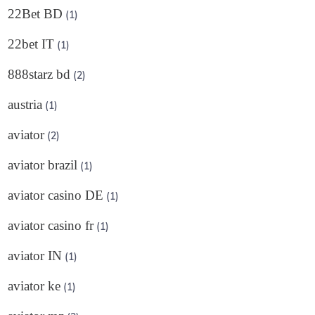
22Bet BD
(1)
22bet IT
(1)
888starz bd
(2)
austria
(1)
aviator
(2)
aviator brazil
(1)
aviator casino DE
(1)
aviator casino fr
(1)
aviator IN
(1)
aviator ke
(1)