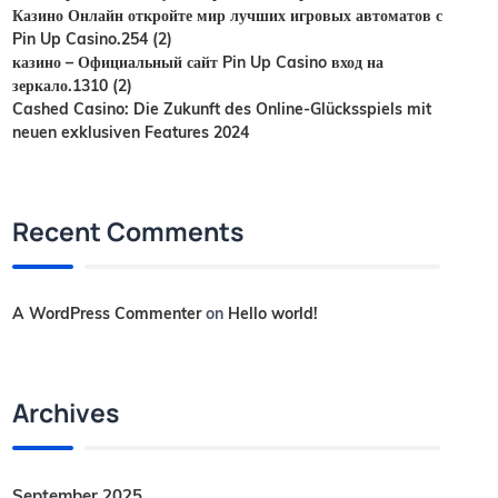
Казино Онлайн откройте мир лучших игровых автоматов с
Pin Up Casino.254 (2)
казино – Официальный сайт Pin Up Casino вход на
зеркало.1310 (2)
Cashed Casino: Die Zukunft des Online-Glücksspiels mit
neuen exklusiven Features 2024
Recent Comments
A WordPress Commenter
on
Hello world!
Archives
September 2025