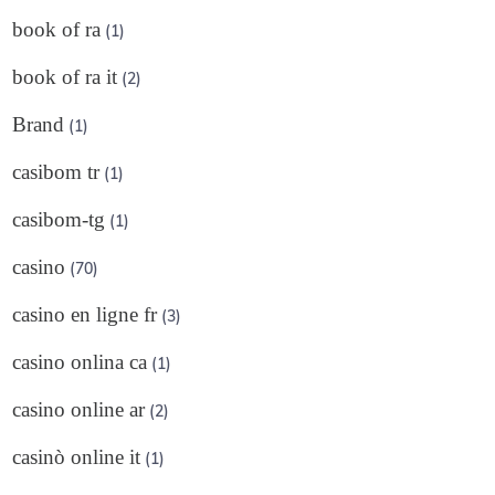
book of ra
(1)
book of ra it
(2)
Brand
(1)
casibom tr
(1)
casibom-tg
(1)
casino
(70)
casino en ligne fr
(3)
casino onlina ca
(1)
casino online ar
(2)
casinò online it
(1)