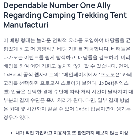
Dependable Number One Ally
Regarding Camping Trekking Tent
Manufacturi
이 베팅 형태는 놀라운 전략적 요소를 도입하여 배당률을 균
형있게 하고 더 경쟁적인 베팅 기회를 제공합니다. 베터들은
다가오는 이벤트를 쉽게 탐색하고, 배당률을 검토하며, 미리
베팅을 하여 어떤 기회도 놓치지 않게 할 수 있습니다. 먼저,
1xBet의 공식 웹사이트의” “메인페이지에서 ‘프로모션’ 카테
고리를 선택하면 프로모션 스토어가 보인다. 1xBet(원엑스
벳) 입금은 선택한 결제 수단에 따라 처리 시간이 달라지며 대
부분의 결제 수단은 즉시 처리가 된다. 다만, 일부 결제 방법
은 최대 몇 시간까지 걸릴 수 있어 1xBet 입금지연이 생기는
경우가 있다.
내가 직접 가입하고 이용하고 또 환전까지 해보지 않는 이상