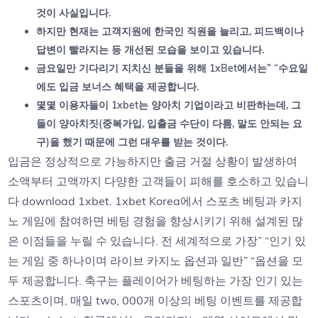
것이 사실입니다.
하지만 현재는 고객지원에 한국인 직원을 늘리고, 피드백이나
답변이 빨라지는 등 개선된 모습을 보이고 있습니다.
금요일만 기다리기 지치신 분들을 위해 1xBet에서는” “수요일
에도 입금 보너스 혜택을 제공합니다.
몇몇 이용자들이 1xbet는 양아치 기업이라고 비판하는데, 그
들이 양아치짓(중복가입, 입출금 수단이 다름, 말도 안되는 요
구)을 했기 때문에 그런 대우를 받는 것이다.
입금은 정상적으로 가능하지만 출금 거절 상황이 발생하여
소액부터 고액까지 다양한 고객들이 피해를 호소하고 있습니
다 download 1xbet. 1xbet Korea에서 스포츠 베팅과 카지
노 게임에 참여하면 베팅 경험을 향상시키기 위해 설계된 많
은 이점들을 누릴 수 있습니다. 전 세계적으로 가장” “인기 있
는 게임 중 하나이며 라이브 카지노 옵션과 일반” “옵션을 모
두 제공합니다. 축구는 플레이어가 베팅하는 가장 인기 있는
스포츠이며, 매일 two, 000개 이상의 베팅 이벤트를 제공합