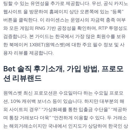
팅할 수 있는 유연성을 추가로 제공합니다. 우선, 공식 카지노
웹사이트 을 방문하여 홈페이지 상단 오른쪽에 있는 “등록”
버튼을 클릭한다. 이 라이센스는 운영사의 자금력 충족 여부
와 모든 게임의 RNG 기반 공정성을 확인하며, RTP 투명성도
검증합니다. 본 가이드는 한국에서 가장 많은 회원수를 보유
한 북메이커 1XBET(원엑스벳)에 대한 주요 필수 정보 및 사
용자 리뷰를 제공합니다.
Bet 솔직 후기소개, 가입 방법, 프로모
션 리뷰랜드
원엑스벳 최신 프로모션은 수요일마다 하는 수요일 프로모
션, 10% 캐쉬백 보너스 등이 있습니다. 하지만 대부분의 해
외 사이트의 경우” “가상화폐를 통한 입출금 수단을” “제공하
며 통장 거래보다 더욱” “안전하게 이용할 수 있다. 두 거래소
는 해외거래소이지만 국내에서 인지도가 상당하여 한국인 상