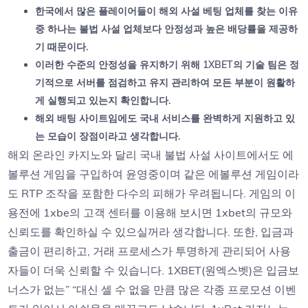
한국에서 많은 플레이어들이 해외 사설 베팅 업체를 찾는 이유
중 하나는 불법 사설 업체보다 안정성과 높은 배당률을 제공하
기 때문이다.
이러한 수준의 안정성을 유지하기 위해 1XBET의 기술 팀은 정
기적으로 서버를 점검하고 유지 관리하여 모든 부분이 원활하
게 실행되고 있는지 확인합니다.
해외 배팅 사이트임에도 국내 서비스를 완벽하게 지원하고 있
는 모습이 장점이라고 생각합니다.
해외 온라인 카지노와 달리 국내 불법 사설 사이트에서도 에
볼루션 게임을 구입하여 윤영중이며 같은 에볼루션 게임이라
도 RTP 조작을 포함한 다수의 피해가 우려됩니다. 게임의 이
용전에 1xbe의 고객 센터를 이용해 보시면 1xbet의 규모와
신뢰도를 확인하실 수 있으실꺼라 생각합니다. 또한, 입금과
출금이 편리하고, 거래 프로세스가 투명하게 관리되어 사용
자들이 더욱 신뢰할 수 있습니다. 1XBET(원엑스벳)은 입금보
너스가 없는” “대신 셀 수 없을 만큼 많은 각종 프로모션 이벤