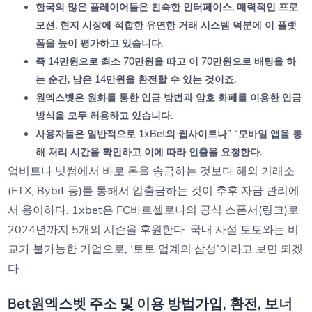
한국의 많은 플레이어들은 친숙한 인터페이스, 매력적인 프로
모션, 현지 시장에 적합한 유연한 거래 시스템 덕분에 이 플랫
폼을 높이 평가하고 있습니다.
즉 14만원으로 최소 70만원을 따고 이 70만원으로 배팅을 하
는 순간, 남은 14만원을 환전할 수 있는 것이죠.
원엑스벳은 원화를 통한 입금 방법과 암호 화페를 이용한 입금
방식을 모두 허용하고 있습니다.
사용자들은 일반적으로 1xBet의 웹사이트나” “모바일 앱을 통
해 처리 시간을 확인하고 이에 따라 인출을 요청한다.
업비트나 빗썸에서 바로 돈을 송금하는 것보다 해외 거래소
(FTX, Bybit 등)를 통해서 입출금하는 것이 추후 자금 관리에
서 용이하다. 1xbet은 FC바르셀로나의 공식 스폰서(링크)로
2024년까지 5개의 시즌을 후원한다. 국내 사설 토토와는 비
교가 불가능한 기업으로, ‘토토 업계의 삼성’이라고 보면 되겠
다.
Bet원엑스벳 주소 및 이용 방법가입, 환전, 보너