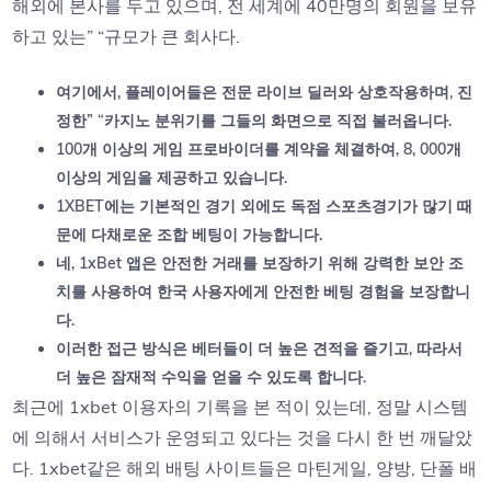
해외에 본사를 두고 있으며, 전 세계에 40만명의 회원을 보유
하고 있는” “규모가 큰 회사다.
여기에서, 플레이어들은 전문 라이브 딜러와 상호작용하며, 진
정한” “카지노 분위기를 그들의 화면으로 직접 불러옵니다.
100개 이상의 게임 프로바이더를 계약을 체결하여, 8, 000개
이상의 게임을 제공하고 있습니다.
1XBET에는 기본적인 경기 외에도 독점 스포츠경기가 많기 때
문에 다채로운 조합 베팅이 가능합니다.
네, 1xBet 앱은 안전한 거래를 보장하기 위해 강력한 보안 조
치를 사용하여 한국 사용자에게 안전한 베팅 경험을 보장합니
다.
이러한 접근 방식은 베터들이 더 높은 견적을 즐기고, 따라서
더 높은 잠재적 수익을 얻을 수 있도록 합니다.
최근에 1xbet 이용자의 기록을 본 적이 있는데, 정말 시스템
에 의해서 서비스가 운영되고 있다는 것을 다시 한 번 깨달았
다. 1xbet같은 해외 배팅 사이트들은 마틴게일, 양방, 단폴 배