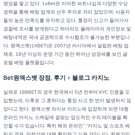
명성을 쌓고 있다. 1xBet은 이러한 파트너십과 다양한 수상
경력을 통해 베팅 업계의 선두 주자로 자리 잡았으며, 사용자
들의 높은 만족도를 유지하고 있다. 통장이 신고가 들어가서
경찰에 조사를 받게된다고 하더라도 플레이어의 개인정보 및
배팅내역은 국내 공권력으로 수사협조가 불가능한 부분입니
다. 원엑스벳(1XBET)은 2007년 러시아에서 설립된 베팅 업
체로, 18년 이상의 운영 기간 동안 뛰어난 성장세를 보인 글
로벌 베팅 플랫폼입니다.
Bet원엑스벳 장점, 후기 > 블로그 카지노
실제로 188BET의 경우 한국에서 5년 전부터 KYC 인증을 도
입했는데, 이후로 그 흔하다는 통장 사고 한 번이 발생하지 않
았다고 한다. 원엑스벳 라이브 카지노에 입장하게 되면 대형
온라인 카지노 스케일에 걸맞는 압도적인 수의 테이블을 확
인할 수가 있습니다. 특히 해외 온라인” “카지노 및 스포츠 베
팅의 경우, 안전성에 대해 확인하고 싶을 것입니다. 회원가입