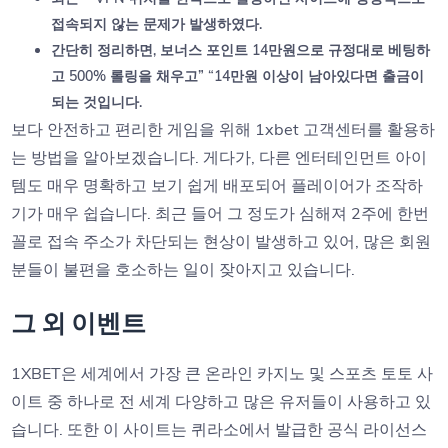
접속되지 않는 문제가 발생하였다.
간단히 정리하면, 보너스 포인트 14만원으로 규정대로 베팅하
고 500% 롤링을 채우고” “14만원 이상이 남아있다면 출금이
되는 것입니다.
보다 안전하고 편리한 게임을 위해 1xbet 고객센터를 활용하
는 방법을 알아보겠습니다. 게다가, 다른 엔터테인먼트 아이
템도 매우 명확하고 보기 쉽게 배포되어 플레이어가 조작하
기가 매우 쉽습니다. 최근 들어 그 정도가 심해져 2주에 한번
꼴로 접속 주소가 차단되는 현상이 발생하고 있어, 많은 회원
분들이 불편을 호소하는 일이 잦아지고 있습니다.
그 외 이벤트
1XBET은 세계에서 가장 큰 온라인 카지노 및 스포츠 토토 사
이트 중 하나로 전 세계 다양하고 많은 유저들이 사용하고 있
습니다. 또한 이 사이트는 퀴라소에서 발급한 공식 라이선스