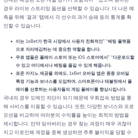
경우 라이브 스트리밍 옵션을 선택할 수 있습니다. 더 나은 예
측을 위해 ‘결과’ 탭에서 각 선수의 과거 승패 등의 통계를 확
인할 수 있습니다.
이는 1xBet가 한국 시장에서 사용자 친화적인” “베팅 플랫폼
으로 자리매김하는 데 중요한 역할을 합니다.
무료 앱들은 플레이 스토어 또는 iOS 스토어에서” “다운로드할
수 있고 어디에서나 베팅을 즐길 수 있게 해줍니다.
표준 카지노 제공물 외에도, 1xBet 모바일 앱은 종종 모바일
특정 기능과 보너스를 도입하여, 스마트폰이나 태블릿에서 플
레이를 선호하는 사용자들의 게임 플레이를 향상시킵니다.
국내의 경우 도메인 차단이 되기 때문에 우회접속 방법을 통
해 서비스를 이용할 수 있습니다. 또한, 다양한 보너스와 프로
모션을 비교하여 여러분의 수익률을 높이는 최적의 방법을
제시합니다. 만약 잊어버리는 경우 찾는 과정이 매우 귀찮아
지고 이로인해 계정을 중복 생성하면 추후 불이익을 당할 수